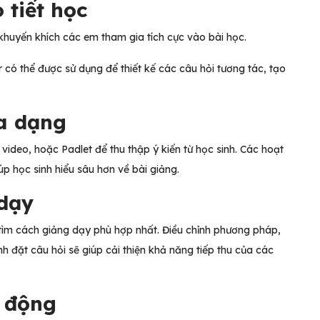
 tiết học
 khuyến khích các em tham gia tích cực vào bài học.
 có thể được sử dụng để thiết kế các câu hỏi tương tác, tạo
đa dạng
video, hoặc Padlet để thu thập ý kiến từ học sinh. Các hoạt
p học sinh hiểu sâu hơn về bài giảng.
 dạy
ể tìm cách giảng dạy phù hợp nhất. Điều chỉnh phương pháp,
h đặt câu hỏi sẽ giúp cải thiện khả năng tiếp thu của các
h động