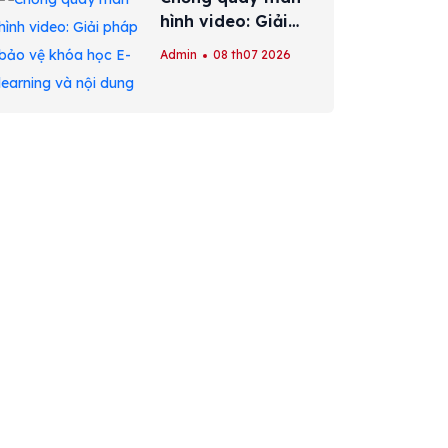
hình video: Giải
pháp bảo vệ khóa
Admin
08 th07 2026
học E-learning và
nội dung số hiệu
quả nhất