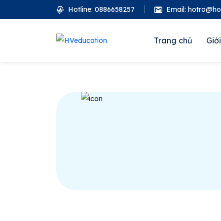
Hotline: 0886658257
Email: hotro@h
Trang chủ
Giới