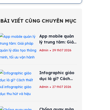
BÀI VIẾT CÙNG CHUYÊN MỤC
App mobile quản
lý trung tâm: Giải
pháp quản lý đào
Admin
29 th07 2026
tạo thông minh,
tối ưu vận hành
Infographic giáo
dục là gì? Cách
thiết kế
Admin
27 th07 2026
infographic giáo
dục thu hút và
hiệu quả
Chống quay màn