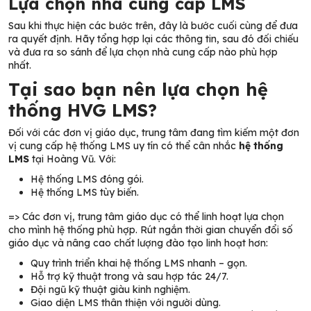
Lựa chọn nhà cung cấp LMS
Sau khi thực hiện các bước trên, đây là bước cuối cùng để đưa
ra quyết định. Hãy tổng hợp lại các thông tin, sau đó đối chiếu
và đưa ra so sánh để lựa chọn nhà cung cấp nào phù hợp
nhất.
Tại sao bạn nên lựa chọn hệ
thống HVG LMS?
Đối với các đơn vị giáo dục, trung tâm đang tìm kiếm một đơn
vị cung cấp hệ thống LMS uy tín có thể cân nhắc
hệ thống
LMS
tại Hoàng Vũ. Với:
Hệ thống LMS đóng gói.
Hệ thống LMS tùy biến.
=> Các đơn vị, trung tâm giáo dục có thể linh hoạt lựa chọn
cho mình hệ thống phù hợp. Rút ngắn thời gian chuyển đổi số
giáo dục và nâng cao chất lượng đào tạo linh hoạt hơn:
Quy trình triển khai hệ thống LMS nhanh – gọn.
Hỗ trợ kỹ thuật trong và sau hợp tác 24/7.
Đội ngũ kỹ thuật giàu kinh nghiệm.
Giao diện LMS thân thiện với người dùng.