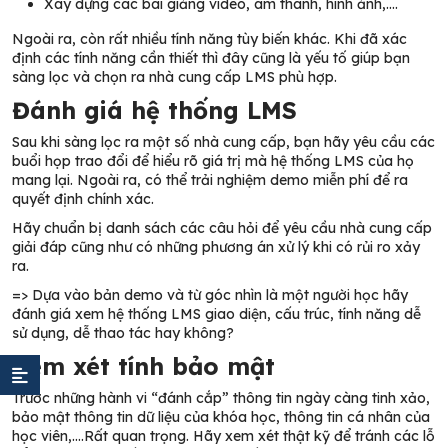
Xây dựng các bài giảng video, âm thanh, hình ảnh,….
Ngoài ra, còn rất nhiều tính năng tùy biến khác. Khi đã xác
định các tính năng cần thiết thì đây cũng là yếu tố giúp bạn
sàng lọc và chọn ra nhà cung cấp LMS phù hợp.
Đánh giá hệ thống LMS
Sau khi sàng lọc ra một số nhà cung cấp, bạn hãy yêu cầu các
buổi họp trao đổi để hiểu rõ giá trị mà hệ thống LMS của họ
mang lại. Ngoài ra, có thể trải nghiệm demo miễn phí để ra
quyết định chính xác.
Hãy chuẩn bị danh sách các câu hỏi để yêu cầu
nhà cung cấp
giải đáp cũng như có những phương án xử lý khi có rủi ro xảy
ra.
=> Dựa vào bản demo và từ góc nhìn là một người học hãy
đánh giá xem hệ thống LMS giao diện, cấu trúc, tính năng dễ
sử dụng, dễ thao tác hay không?
Xem xét tính bảo mật
Trước những hành vi “đánh cắp” thông tin ngày càng tinh xảo,
bảo mật thông tin dữ liệu của khóa học, thông tin cá nhân của
học viên,….Rất quan trọng. Hãy xem xét thật kỹ để tránh các lỗ