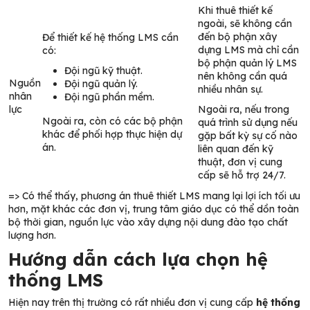
Khi thuê thiết kế
ngoài, sẽ không cần
đến bộ phận xây
Để thiết kế hệ thống LMS cần
dựng LMS mà chỉ cần
có:
bộ phận quản lý LMS
Đội ngũ kỹ thuật.
nên không cần quá
Nguồn
Đội ngũ quản lý.
nhiều nhân sự.
nhân
Đội ngũ phần mềm.
lực
Ngoài ra, nếu trong
Ngoài ra, còn có các bộ phận
quá trình sử dụng nếu
khác để phối hợp thực hiện dự
gặp bất kỳ sự cố nào
án.
liên quan đến kỹ
thuật, đơn vị cung
cấp sẽ hỗ trợ 24/7.
=> Có thể thấy, phương án thuê thiết LMS mang lại lợi ích tối ưu
hơn, mặt khác các đơn vị, trung tâm giáo dục có thể dồn toàn
bộ thời gian, nguồn lực vào xây dựng nội dung đào tạo chất
lượng hơn.
Hướng dẫn cách lựa chọn hệ
thống LMS
Hiện nay trên thị trường có rất nhiều đơn vị cung cấp
hệ thống