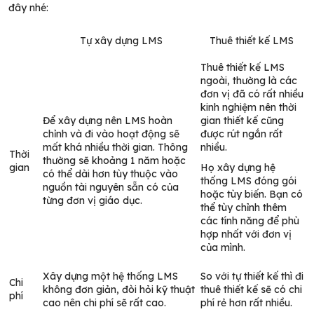
đây nhé:
Tự xây dựng LMS
Thuê thiết kế LMS
Thuê thiết kế LMS
ngoài, thường là các
đơn vị đã có rất nhiều
kinh nghiệm nên thời
Để xây dựng nên LMS hoàn
gian thiết kế cũng
chỉnh và đi vào hoạt động sẽ
được rút ngắn rất
mất khá nhiều thời gian. Thông
nhiều.
Thời
thường sẽ khoảng 1 năm hoặc
gian
Họ xây dựng hệ
có thể dài hơn tùy thuộc vào
thống LMS đóng gói
nguồn tài nguyên sẵn có của
hoặc tùy biến. Bạn có
từng đơn vị giáo dục.
thể tùy chỉnh thêm
các tính năng để phù
hợp nhất với đơn vị
của mình.
Xây dựng một hệ thống LMS
So với tự thiết kế thì đi
Chi
không đơn giản, đòi hỏi kỹ thuật
thuê thiết kế sẽ có chi
phí
cao nên chi phí sẽ rất cao.
phí rẻ hơn rất nhiều.