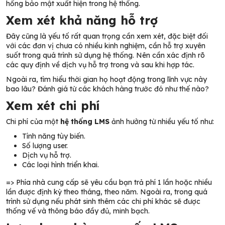
hổng bảo mật xuất hiện trong hệ thống.
Xem xét khả năng hỗ trợ
Đây cũng là yếu tố rất quan trọng cần xem xét, đặc biệt đối
với các đơn vị chưa có nhiều kinh nghiệm, cần hỗ trợ xuyên
suốt trong quá trình sử dụng hệ thống. Nên cần xác định rõ
các
quy định về dịch vụ hỗ trợ trong và sau khi hợp tác.
Ngoài ra, tìm hiểu thời gian họ hoạt động trong lĩnh vực này
bao lâu? Đánh giá từ các khách hàng trước đó như thế nào?
Xem xét chi phí
Chi phí của một
hệ thống LMS
ảnh hưởng từ nhiều yếu tố như:
Tính năng tùy biến.
Số lượng user.
Dịch vụ hỗ trợ.
Các loại hình triển khai.
=> Phía nhà cung cấp sẽ yêu cầu bạn trả phí 1 lần hoặc nhiều
lần được định kỳ theo tháng, theo năm. Ngoài ra, trong quá
trình sử dụng nếu phát sinh thêm các chi phí khác sẽ được
thống vế và thông báo đầy đủ, minh bạch.