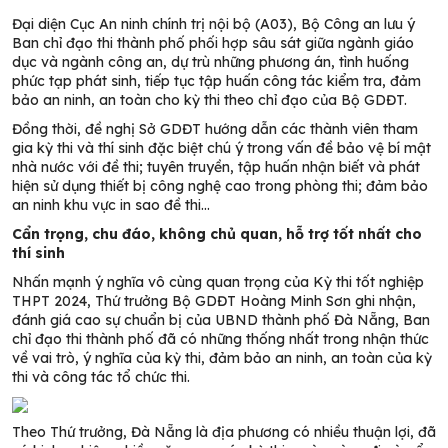
Đại diện Cục An ninh chính trị nội bộ (A03), Bộ Công an lưu ý
Ban chỉ đạo thi thành phố phối hợp sâu sát giữa ngành giáo
dục và ngành công an, dự trù những phương án, tình huống
phức tạp phát sinh, tiếp tục tập huấn công tác kiểm tra, đảm
bảo an ninh, an toàn cho kỳ thi theo chỉ đạo của Bộ GDĐT.
Đồng thời, đề nghị Sở GDĐT hướng dẫn các thành viên tham
gia kỳ thi và thí sinh đặc biệt chú ý trong vấn đề bảo vệ bí mật
nhà nước với đề thi; tuyên truyền, tập huấn nhận biết và phát
hiện sử dụng thiết bị công nghệ cao trong phòng thi; đảm bảo
an ninh khu vực in sao đề thi…
Cẩn trọng, chu đáo, không chủ quan, hỗ trợ tốt nhất cho
thí sinh
Nhấn mạnh ý nghĩa vô cùng quan trọng của Kỳ thi tốt nghiệp
THPT 2024, Thứ trưởng Bộ GDĐT Hoàng Minh Sơn ghi nhận,
đánh giá cao sự chuẩn bị của UBND thành phố Đà Nẵng, Ban
chỉ đạo thi thành phố đã có những thống nhất trong nhận thức
về vai trò, ý nghĩa của kỳ thi, đảm bảo an ninh, an toàn của kỳ
thi và công tác tổ chức thi.
Theo Thứ trưởng, Đà Nẵng là địa phương có nhiều thuận lợi, đã