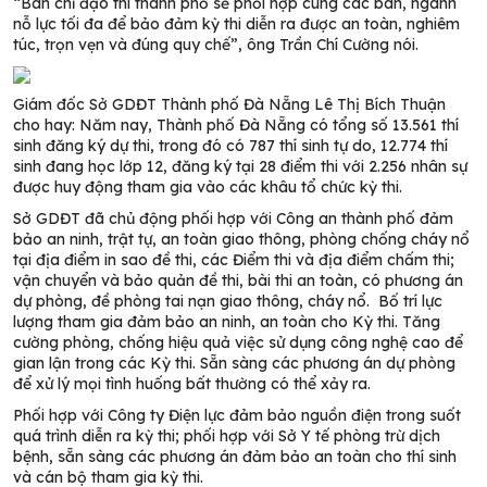
“Ban chỉ đạo thi thành phố sẽ phối hợp cùng các ban, ngành
nỗ lực tối đa để bảo đảm kỳ thi diễn ra được an toàn, nghiêm
túc, trọn vẹn và đúng quy chế”, ông Trần Chí Cường nói.
Giám đốc Sở GDĐT Thành phố Đà Nẵng Lê Thị Bích Thuận
cho hay: Năm nay, Thành phố Đà Nẵng có tổng số 13.561 thí
sinh đăng ký dự thi, trong đó có 787 thí sinh tự do, 12.774 thí
sinh đang học lớp 12, đăng ký tại 28 điểm thi với 2.256 nhân sự
được huy động tham gia vào các khâu tổ chức kỳ thi.
Sở GDĐT đã chủ động phối hợp với Công an thành phố đảm
bảo an ninh, trật tự, an toàn giao thông, phòng chống cháy nổ
tại địa điểm in sao đề thi, các Điểm thi và địa điểm chấm thi;
vận chuyển và bảo quản đề thi, bài thi an toàn, có phương án
dự phòng, đề phòng tai nạn giao thông, cháy nổ. Bố trí lực
lượng tham gia đảm bảo an ninh, an toàn cho Kỳ thi. Tăng
cường phòng, chống hiệu quả việc sử dụng công nghệ cao để
gian lận trong các Kỳ thi. Sẵn sàng các phương án dự phòng
để xử lý mọi tình huống bất thường có thể xảy ra.
Phối hợp với Công ty Điện lực đảm bảo nguồn điện trong suốt
quá trình diễn ra kỳ thi; phối hợp với Sở Y tế phòng trừ dịch
bệnh, sẵn sàng các phương án đảm bảo an toàn cho thí sinh
và cán bộ tham gia kỳ thi.