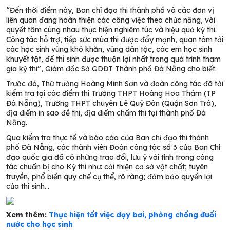
“Đến thời điểm này, Ban chỉ đạo thi thành phố và các đơn vị
liên quan đang hoàn thiện các công việc theo chức năng, với
quyết tâm cùng nhau thực hiện nghiêm túc và hiệu quả kỳ thi.
Công tác hỗ trợ, tiếp sức mùa thi được đẩy mạnh, quan tâm tới
các học sinh vùng khó khăn, vùng dân tộc, các em học sinh
khuyết tật, để thí sinh được thuận lợi nhất trong quá trình tham
gia kỳ thi”, Giám đốc Sở GDĐT Thành phố Đà Nẵng cho biết.
Trước đó, Thứ trưởng Hoàng Minh Sơn và đoàn công tác đã tới
kiểm tra tại các điểm thi Trường THPT Hoàng Hoa Thám (TP
Đà Nẵng), Trường THPT chuyên Lê Quý Đôn (Quận Sơn Trà),
địa điểm in sao đề thi, địa điểm chấm thi tại thành phố Đà
Nẵng.
Qua kiểm tra thực tế và báo cáo của Ban chỉ đạo thi thành
phố Đà Nẵng, các thành viên Đoàn công tác số 3 của Ban Chỉ
đạo quốc gia đã có những trao đổi, lưu ý với tỉnh trong công
tác chuẩn bị cho Kỳ thi như: cải thiện cơ sở vật chất; tuyên
truyền, phổ biến quy chế cụ thể, rõ ràng; đảm bảo quyền lợi
của thí sinh…
Xem thêm:
Thực hiện tốt việc dạy bơi, phòng chống đuối
nước cho học sinh