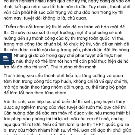
có kinh nghiệm nhiều năm qua các kỳ thi, ngày càng đi vào ổn
định, kết quả năm sau tốt hơn năm trước. Tuy nhiên, thành phố
vẫn cần phải hết sức cẩn trọng và chu đáo hơn trong kỳ thi
năm nay, tuyệt đối không lơ là, chủ quan.
“Điểm căn cốt trong kỳ thi là vấn đề an toàn và bảo mật đề
thi. Chỉ xảy ra sai sót ở một trường, một địa phương sẽ ảnh
hưởng đến sự thành công của kỳ thi trong toàn quốc. Vì thế,
trong mọi công tác chuẩn bị, tổ chức kỳ thi, vấn đề an ninh đề
thi cần được coi là nội dung trọng yếu, phải được đặt lên hàng
đầu. Những gì đã có trong quy chế phải tuyệt đối thực hiện
đúng, nếu thấy có thể làm tốt hơn thì cần phải thực hiện để hỗ
trợ tối đa cho thí sinh”, Thứ trưởng nhấn mạnh.
Thứ trưởng yêu cầu thành phố tiếp tục tăng cường và quan
tâm hơn trong công tác tập huấn, không chỉ là về quy chế thi,
mà tập huấn theo từng nhóm đối tượng, cụ thể từng bộ phận
để làm tốt hơn theo từng nhóm.
Với thí sinh, cần tiếp tục phổ biến để thí sinh, phụ huynh thấy
được sự nghiêm trọng của việc tuyệt đối tuân thủ quy chế thi.
Cần hướng dẫn để các em thấy rõ được việc nếu mang thiết bị
trái phép vào phòng thi thì lợi ích với các em rất nhỏ, nhưng
hậu quả thì rất lớn. Nếu cố tình làm lộ đề thi THPT quốc gia sẽ
bị truy cứu trách nhiệm hình sự. Vì thế, Ban chỉ đạo thi phải giúp