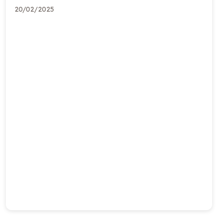
Bộ Chính...
20/02/2025