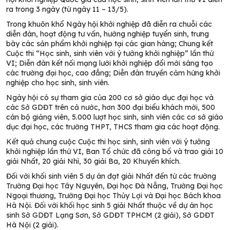
ra trong 3 ngày (từ ngày 11 – 13/5).
Trong khuôn khổ Ngày hội khởi nghiệp đã diễn ra chuỗi các
diễn đàn, hoạt động tư vấn, hướng nghiệp tuyển sinh, trưng
bày các sản phẩm khởi nghiệp tại các gian hàng; Chung kết
Cuộc thi “Học sinh, sinh viên với ý tưởng khởi nghiệp” lần thứ
VI; Diễn đàn kết nối mạng lưới khởi nghiệp đổi mới sáng tạo
các trường đại học, cao đẳng; Diễn đàn truyền cảm hứng khởi
nghiệp cho học sinh, sinh viên.
Ngày hội có sự tham gia của 200 cơ sở giáo dục đại học và
các Sở GDĐT trên cả nước, hơn 300 đại biểu khách mời, 500
cán bộ giảng viên, 5.000 lượt học sinh, sinh viên các cơ sở giáo
dục đại học, các trường THPT, THCS tham gia các hoạt động.
Kết quả chung cuộc Cuộc thi học sinh, sinh viên với ý tưởng
khởi nghiệp lần thứ VI, Ban Tổ chức đã công bố và trao giải 10
giải Nhất, 20 giải Nhì, 30 giải Ba, 20 Khuyến khích.
Đối với khối sinh viên 5 dự án đạt giải Nhất đến từ các trường
Trường Đại học Tây Nguyên, Đại học Đà Nẵng, Trường Đại học
Ngoại thương, Trường Đại học Thủy Lợi và Đại học Bách khoa
Hà Nội.
Đối với khối học sinh 5 giải Nhất thuộc về dự án học
sinh Sở GDĐT Lạng Sơn, Sở GDĐT TPHCM (2 giải), Sở GDĐT
Hà Nội (2 giải).