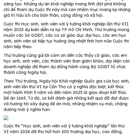
sáng tạo. Những dự án khởi nghiệp mang tính đột phá không
chỉ để tham dự Cuộc thi này mà còn nhằm mục mang lại những
giá trị hữu ích cho bản thân, cộng đồng và xã hội.
Cuộc thi Học sinh, sinh viên với ý tưởng khởi nghiệp lần thứ VII
năm 2025 dự kiến diễn ra tại TP Hồ Chí Minh, Thứ trưởng mong
muốn các Sở GDĐT, các cơ sở giáo dục đại học, các em học
sinh, sinh viên sẽ tiếp tục hưởng ứng nhiệt tình hơn nữa Cuộc thi
năm tiếp theo.
Thứ trưởng
cũng gửi lời cảm ơn đến các thầy cô giáo, các em
học sinh, sinh viên, các thành viên Ban giám khảo, đại diện các
doanh nghiệp đã tham dự đồng hành cùng Bộ GDĐT tổ chức
thành công Ngày hội.
Theo Thứ trưởng, Ngày hội Khởi nghiệp Quốc gia của học sinh,
sinh viên lần thứ VI tại Cần Thơ có ý nghĩa đặc biệt, kết thúc
một hành trình 5 năm và đến năm 2025 là giao đoạn kết thúc
Đề án 1665. Từ đó, sơ kết đánh giá những kết quả đã đạt được
và hướng tới xây dựng đề án mới, những nhiệm vụ mới, chặng
đường mới ý nghĩa hơn.
Cuộc thi “Học sinh, sinh viên với ý tưởng khởi nghiệp” lần thứ
VI năm 2024 đã thu hút hơn 200 trường đại học, cao đẳng,