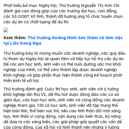
Phát biểu bế mạc Ngày hội, Thứ trưởng Nguyễn Thị Kim Chi
đánh giá cao đóng góp của các trường đại học, cao đẳng,
các Sở GDĐT 63 tỉnh, thành đã hưởng ứng tổ chức tuyển chọn
các dự án có chất lượng để dự thi.
Xem thêm:
Thứ trưởng Hoàng Minh Sơn thăm và làm việc
tại Liên bang Nga
Thứ trưởng bày tỏ mong muốn các doanh nghiệp, các quỹ đầu
tư tham dự Ngày hội sẽ quan tâm và tiếp tục hỗ trợ các dự án.
Để các em học sinh, sinh viên có thể nuôi dưỡng ước mơ khởi
nghiệp của mình, có thể sớm thành lập được doanh nghiệp
khởi nghiệp và góp phần thực hiện thành công kế hoạch phát
triển kinh tế xã hội.
Thứ trưởng đánh giá: Cuộc thi học sinh, sinh viên với ý tưởng
khởi nghiệp lần thứ VI, đã thu hút được đông đảo các cơ sở
giáo dục, các bạn học sinh, sinh viên và cộng đồng các doanh
nghiệp tham gia. Tất cả học sinh, sinh viên đã tập trung thể
hiện bản lĩnh, thể hiện sức trẻ, nêu cao tinh thần đổi mới sáng
tạo, tinh thần vì cộng đồng, vận dụng các kiến thức, kỹ năng
để đưa ra các sáng kiến, các giải pháp giải quyết các vấn đề
của cộng đồng, của xã hội và hình thành nên những ý tưởng