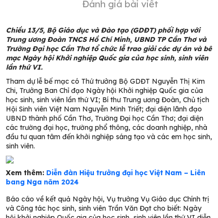
Đánh giá bài viết
Chiều 13/5, Bộ Giáo dục và Đào tạo (GDĐT) phối hợp với
Trung ương Đoàn TNCS Hồ Chí Minh, UBND TP Cần Thơ và
Trường Đại học Cần Thơ tổ chức lễ trao giải các dự án và bế
mạc Ngày hội Khởi nghiệp Quốc gia của học sinh, sinh viên
lần thứ VI.
Tham dự lễ bế mạc có Thứ trưởng Bộ GDĐT Nguyễn Thị Kim
Chi, Trưởng Ban Chỉ đạo Ngày hội Khởi nghiệp Quốc gia của
học sinh, sinh viên lần thứ VI; Bí thư Trung ương Đoàn, Chủ tịch
Hội Sinh viên Việt Nam Nguyễn Minh Triết; đại diện lãnh đạo
UBND thành phố Cần Thơ, Trường Đại học Cần Thơ; đại diện
các trường đại học, trường phổ thông, các doanh nghiệp, nhà
đầu tư quan tâm đến khởi nghiệp sáng tạo và các em học sinh,
sinh viên.
Xem thêm:
Diễn đàn Hiệu trưởng đại học Việt Nam – Liên
bang Nga năm 2024
Báo cáo về kết quả Ngày hội, Vụ trưởng Vụ Giáo dục Chính trị
và Công tác học sinh, sinh viên Trần Văn Đạt cho biết: Ngày
hội khởi nghiệp Quốc gia của học sinh, sinh viên lần thứ VI diễn