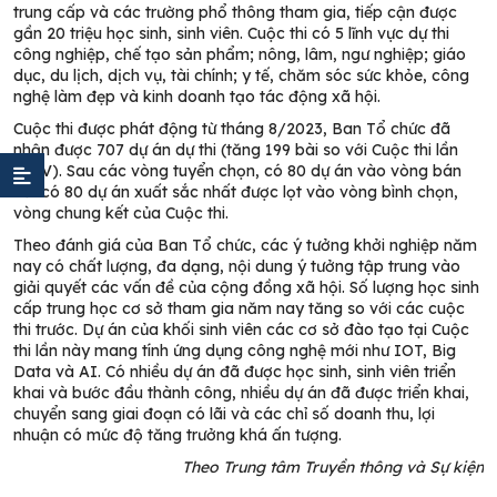
trung cấp và các trường phổ thông tham gia, tiếp cận được
gần 20 triệu học sinh, sinh viên. Cuộc thi có 5 lĩnh vực dự thi
công nghiệp, chế tạo sản phẩm; nông, lâm, ngư nghiệp; giáo
dục, du lịch, dịch vụ, tài chính; y tế, chăm sóc sức khỏe, công
nghệ làm đẹp và kinh doanh tạo tác động xã hội.
Cuộc thi được phát động từ tháng 8/2023, Ban Tổ chức đã
nhận được 707 dự án dự thi (tăng 199 bài so với Cuộc thi lần
thứ V). Sau các vòng tuyển chọn, có 80 dự án vào vòng bán
kết có 80 dự án xuất sắc nhất được lọt vào vòng bình chọn,
vòng chung kết của Cuộc thi.
Theo đánh giá của Ban Tổ chức, các ý tưởng khởi nghiệp năm
nay có chất lượng, đa dạng, nội dung ý tưởng tập trung vào
giải quyết các vấn đề của cộng đồng xã hội. Số lượng học sinh
cấp trung học cơ sở tham gia năm nay tăng so với các cuộc
thi trước. Dự án của khối sinh viên các cơ sở đào tạo tại Cuộc
thi lần này mang tính ứng dụng công nghệ mới như IOT, Big
Data và AI. Có nhiều dự án đã được học sinh, sinh viên triển
khai và bước đầu thành công, nhiều dự án đã được triển khai,
chuyển sang giai đoạn có lãi và các chỉ số doanh thu, lợi
nhuận có mức độ tăng trưởng khá ấn tượng.
Theo Trung tâm Truyền thông và Sự kiện