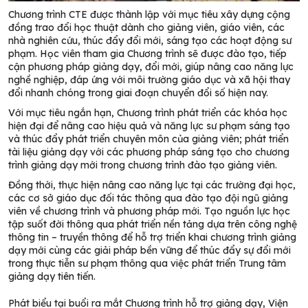
Chương trình CTE được thành lập với mục tiêu xây dựng cộng
đồng trao đổi học thuật dành cho giảng viên, giáo viên, các
nhà nghiên cứu, thúc đẩy đổi mới, sáng tạo các hoạt động sư
phạm. Học viên tham gia Chương trình sẽ được đào tạo, tiếp
cận phương pháp giảng dạy, đổi mới, giúp nâng cao năng lực
nghề nghiệp, đáp ứng với môi trường giáo dục và xã hội thay
đổi nhanh chóng trong giai đoạn chuyển đổi số hiện nay.
Với mục tiêu ngắn hạn, Chương trình phát triển các khóa học
hiện đại để nâng cao hiệu quả và năng lực sư phạm sáng tạo
và thúc đẩy phát triển chuyên môn của giảng viên; phát triển
tài liệu giảng dạy với các phương pháp sáng tạo cho chương
trình giảng dạy mới trong chương trình đào tạo giảng viên.
Đồng thời, thực hiện nâng cao năng lực tại các trường đại học,
các cơ sở giáo dục đối tác thông qua đào tạo đội ngũ giảng
viên về chương trình và phương pháp mới. Tạo nguồn lực học
tập suốt đời thông qua phát triển nền tảng dựa trên công nghệ
thông tin – truyền thông để hỗ trợ triển khai chương trình giảng
dạy mới cùng các giải pháp bền vững để thúc đẩy sự đổi mới
trong thực tiễn sư phạm thông qua việc phát triển Trung tâm
giảng dạy tiên tiến.
Phát biểu tại buổi ra mắt Chương trình hỗ trợ giảng dạy, Viện