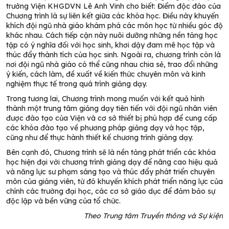
trưởng Viện KHGDVN Lê Anh Vinh cho biết: Điểm độc đáo của
Chương trình là sự liên kết giữa các khóa học. Điều này khuyến
khích đội ngũ nhà giáo khám phá các môn học từ nhiều góc độ
khác nhau. Cách tiếp cận này nuôi dưỡng những nền tảng học
tập có ý nghĩa đối với học sinh, khơi dậy đam mê học tập và
thúc đẩy thành tích của học sinh. Ngoài ra, chương trình còn là
nơi đội ngũ nhà giáo có thể cũng nhau chia sẻ, trao đổi những
ý kiến, cách làm, đề xuất về kiến thức chuyên môn và kinh
nghiệm thực tế trong quá trình giảng dạy.
Trong tương lai, Chương trình mong muốn với kết quả hình
thành một trung tâm giảng dạy tiên tiến với đội ngũ nhân viên
được đào tạo của Viện và cơ sở thiết bị phù hợp để cung cấp
các khóa đào tạo về phương pháp giảng dạy và học tập,
cũng như để thực hành thiết kế chương trình giảng dạy.
Bên cạnh đó, Chương trình sẽ là nền tảng phát triển các khóa
học hiện đại với chương trình giảng dạy để nâng cao hiệu quả
và năng lực sư phạm sáng tạo và thúc đẩy phát triển chuyên
môn của giảng viên, từ đó khuyến khích phát triển năng lực của
chính các trường đại học, các cơ sở giáo dục để đảm bảo sự
độc lập và bền vững của tổ chức.
Theo Trung tâm Truyền thông và Sự kiện