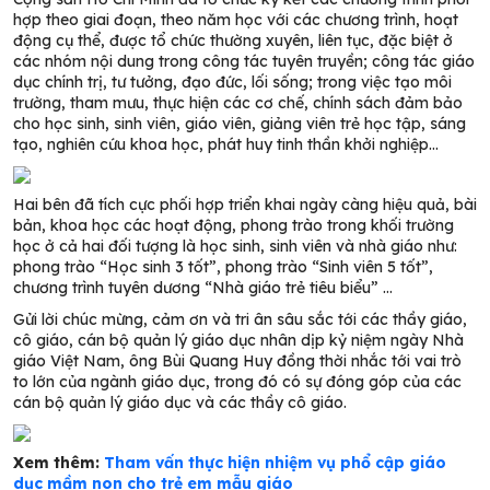
hợp theo giai đoạn, theo năm học với các chương trình, hoạt
động cụ thể, được tổ chức thường xuyên, liên tục, đặc biệt ở
các nhóm nội dung trong công tác tuyên truyền; công tác giáo
dục chính trị, tư tưởng, đạo đức, lối sống; trong việc tạo môi
trường, tham mưu, thực hiện các cơ chế, chính sách đảm bảo
cho học sinh, sinh viên, giáo viên, giảng viên trẻ học tập, sáng
tạo, nghiên cứu khoa học, phát huy tinh thần khởi nghiệp…
Hai bên đã tích cực phối hợp triển khai ngày càng hiệu quả, bài
bản, khoa học các hoạt động, phong trào trong khối trường
học ở cả hai đối tượng là học sinh, sinh viên và nhà giáo như:
phong trào “Học sinh 3 tốt”, phong trào “Sinh viên 5 tốt”,
chương trình tuyên dương “Nhà giáo trẻ tiêu biểu” …
Gửi lời chúc mừng, cảm ơn và tri ân sâu sắc tới các thầy giáo,
cô giáo, cán bộ quản lý giáo dục nhân dịp kỷ niệm ngày Nhà
giáo Việt Nam, ông Bùi Quang Huy đồng thời nhắc tới vai trò
to lớn của ngành giáo dục, trong đó có sự đóng góp của các
cán bộ quản lý giáo dục và các thầy cô giáo.
Xem thêm:
Tham vấn thực hiện nhiệm vụ phổ cập giáo
dục mầm non cho trẻ em mẫu giáo