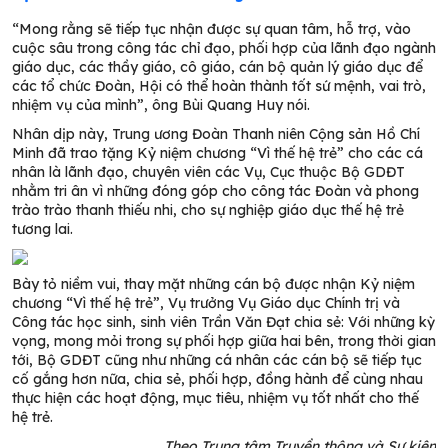
“Mong rằng sẽ tiếp tục nhận được sự quan tâm, hỗ trợ, vào
cuộc sâu trong công tác chỉ đạo, phối hợp của lãnh đạo ngành
giáo dục, các thầy giáo, cô giáo, cán bộ quản lý giáo dục để
các tổ chức Đoàn, Hội có thể hoàn thành tốt sứ mệnh, vai trò,
nhiệm vụ của mình”, ông Bùi Quang Huy nói.
Nhân dịp này, Trung ương Đoàn Thanh niên Cộng sản Hồ Chí
Minh đã trao tặng Kỷ niệm chương “Vì thế hệ trẻ” cho các cá
nhân là lãnh đạo, chuyên viên các Vụ, Cục thuộc Bộ GDĐT
nhằm tri ân vì những đóng góp cho công tác Đoàn và phong
trào trào thanh thiếu nhi, cho sự nghiệp giáo dục thế hệ trẻ
tương lai.
Bày tỏ niềm vui, thay mặt những cán bộ được nhận Kỷ niệm
chương “Vì thế hệ trẻ”, Vụ trưởng Vụ Giáo dục Chính trị và
Công tác học sinh, sinh viên Trần Văn Đạt chia sẻ: Với những kỳ
vọng, mong mỏi trong sự phối hợp giữa hai bên, trong thời gian
tới, Bộ GDĐT cũng như những cá nhân các cán bộ sẽ tiếp tục
cố gắng hơn nữa, chia sẻ, phối hợp, đồng hành để cùng nhau
thực hiện các hoạt động, mục tiêu, nhiệm vụ tốt nhất cho thế
hệ trẻ.
Theo Trung tâm Truyền thông và Sự kiện