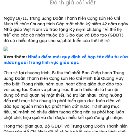
Đánh giá bài viết
Ngày 18/11, Trung ương Đoàn Thanh niên Cộng sản Hồ Chí
Minh tổ chức Chương trình Gặp mặt nhân kỷ niệm 42 năm ngày
Nhà giáo Việt Nam và trao tặng Kỷ niệm chương “Vì thế hệ
trẻ” cho các cá nhân thuộc Bộ Giáo dục và Đào tạo (GDĐT)
đã có nhiều đóng góp cho sự phát triển của thế hệ trẻ.
Xem thêm:
Nhiều điểm mới quy định về hợp tác đầu tư của
nước ngoài trong lĩnh vực giáo dục
Chia sẻ tại chương trình, Bí thư thứ nhất Ban Chấp hành Trung
ương Đoàn Thanh niên Cộng sản Hồ Chí Minh Bùi Quang Huy
cho biết: Trong nhiều năm qua, hoạt động giáo dục đào tạo
với công tác Đoàn và phong trào thanh thiếu nhi là hai nội
dung có mối quan hệ mật thiết, hỗ trợ lẫn nhau, cùng hướng
đến một mục tiêu chung là phát triển giáo dục toàn diện và
đào tạo nguồn nhân lực phát triển đất nước. Từ những mục
tiêu, sứ mệnh có nhiều điểm tương đồng nên sự phối hợp luôn
chặt chẽ, hiệu quả và đạt được nhiều kết quả đáng ghi nhận.
Trong thời gian qua, Bộ GDĐT và Trung ương Đoàn Thanh niên
Cộng sản Hồ Chí Minh đã tổ chức ký kết các chương trình phối