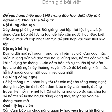
Đánh giá bài viết
Để vận hành hiệu quả LMS trong đào tạo, dưới đây là 6
nguồn lực không thể bỏ qua:
Nội dung đào tạo
Xây dựng phù hợp với: Bài giảng, bài tập, tài liệu học,….Nội
dung đảm bảo dễ tương tác, dễ tiếp cận người học. Đặc biệt,
cần đổi mới và cập nhật liên tục để phù hợp với mục tiêu học
tập.
Đội ngũ hỗ trợ
Đây là đội ngũ rất quan trọng, với nhiệm vụ giải đáp các thắc
mắc, hướng dẫn và đào tạo người dùng mới, hỗ trợ các vấn đề
khi sử dụng hệ thống,….Cần đảm bảo có sự chuẩn bị và đào
tạo cho đội ngũ này thường xuyên để có đủ kỹ năng, kiến thức
hỗ trợ người dùng một cách hiệu quả nhất
Hạ tầng công nghệ
Để hệ thống LMS phát huy tốt rất cần một hạ tầng công nghệ
đáng tin cậy, ổn định. Cần đảm bảo máy chủ mạnh, đường
truyền kết nối internet tốt. Cơ sở tầng mạng có đủ sức chịu tải
để hỗ trợ số lượng người dùng đồng thời, truy cập vào hệ
thống mượt mà.
Quản lý học viên
Cần đảm bảo có chức năng quản lý học viên trong hệ thống