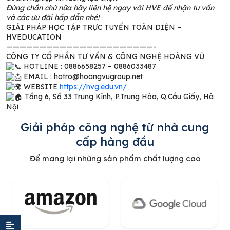
Đừng chần chừ nữa hãy liên hệ ngay với HVE để nhận tư vấn
và các ưu đãi hấp dẫn nhé!
GIẢI PHÁP HỌC TẬP TRỰC TUYẾN TOÀN DIỆN –
HVEDUCATION
——————————————————————-
CÔNG TY CỔ PHẦN TƯ VẤN & CÔNG NGHỆ HOÀNG VŨ
HOTLINE : 0886658257 – 0886033487
EMAIL : hotro@hoangvugroup.net
WEBSITE
https://hvg.edu.vn/
Tầng 6, Số 33 Trung Kính, P.Trung Hòa, Q.Cầu Giấy, Hà
Nội
Giải pháp công nghệ từ nhà cung
cấp hàng đầu
Để mang lại những sản phẩm chất lượng cao