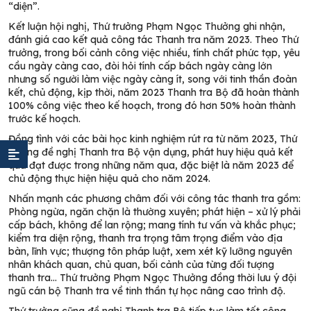
“diện”.
Kết luận hội nghị, Thứ trưởng Phạm Ngọc Thưởng ghi nhận,
đánh giá cao kết quả công tác Thanh tra năm 2023. Theo Thứ
trưởng, trong bối cảnh công việc nhiều, tính chất phức tạp, yêu
cầu ngày càng cao, đòi hỏi tính cấp bách ngày càng lớn
nhưng số người làm việc ngày càng ít, song với tinh thần đoàn
kết, chủ động, kịp thời, năm 2023 Thanh tra Bộ đã hoàn thành
100% công việc theo kế hoạch, trong đó hơn 50% hoàn thành
trước kế hoạch.
Đồng tình với các bài học kinh nghiệm rút ra từ năm 2023, Thứ
trưởng đề nghị Thanh tra Bộ vận dụng, phát huy hiệu quả kết
quả đạt được trong những năm qua, đặc biệt là năm 2023 để
chủ động thực hiện hiệu quả cho năm 2024.
Nhấn mạnh các phương châm đối với công tác thanh tra gồm:
Phòng ngừa, ngăn chặn là thường xuyên; phát hiện – xử lý phải
cấp bách, không để lan rộng; mang tính tư vấn và khắc phục;
kiểm tra diện rộng, thanh tra trọng tâm trọng điểm vào địa
bàn, lĩnh vực; thượng tôn pháp luật, xem xét kỹ lưỡng nguyên
nhân khách quan, chủ quan, bối cảnh của từng đối tượng
thanh tra… Thứ trưởng Phạm Ngọc Thưởng đồng thời lưu ý đội
ngũ cán bộ Thanh tra về tinh thần tự học nâng cao trình độ.