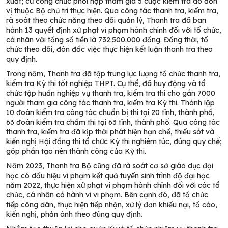
xuất; cử công chức phối hợp tham gia 5 cuộc kiểm tra do đơn
vị thuộc Bộ chủ trì thực hiện. Qua công tác thanh tra, kiểm tra,
rà soát theo chức năng theo dõi quản lý, Thanh tra đã ban
hành 13 quyết định xử phạt vi phạm hành chính đối với tổ chức,
cá nhân với tổng số tiền là 732.500.000 đồng. Đồng thời, tổ
chức theo dõi, đôn đốc việc thực hiện kết luận thanh tra theo
quy định.
Trong năm, Thanh tra đã tập trung lực lượng tổ chức thanh tra,
kiểm tra Kỳ thi tốt nghiệp THPT. Cụ thể, đã huy động và tổ
chức tập huấn nghiệp vụ thanh tra, kiểm tra thi cho gần 7000
người tham gia công tác thanh tra, kiểm tra Kỳ thi. Thành lập
10 đoàn kiểm tra công tác chuẩn bị thi tại 20 tỉnh, thành phố,
63 đoàn kiểm tra chấm thi tại 63 tỉnh, thành phố. Qua công tác
thanh tra, kiểm tra đã kịp thời phát hiện hạn chế, thiếu sót và
kiến nghị Hội đồng thi tổ chức Kỳ thi nghiêm túc, đúng quy chế;
góp phần tạo nên thành công của Kỳ thi.
Năm 2023, Thanh tra Bộ cũng đã rà soát cơ sở giáo dục đại
học có dấu hiệu vi phạm kết quả tuyển sinh trình độ đại học
năm 2022, thực hiện xử phạt vi phạm hành chính đối với các tổ
chức, cá nhân có hành vi vi phạm. Bên cạnh đó, đã tổ chức
tiếp công dân, thực hiện tiếp nhận, xử lý đơn khiếu nại, tố cáo,
kiến nghị, phản ánh theo đúng quy định.