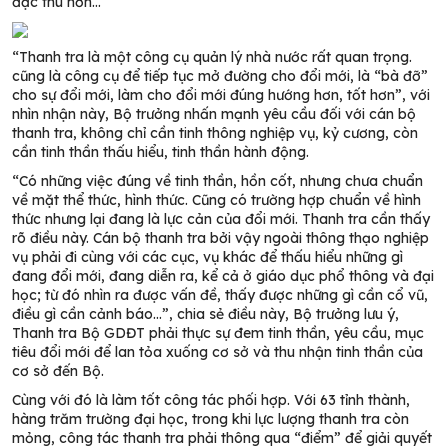
đặc thù hơn…
“Thanh tra là một công cụ quản lý nhà nước rất quan trọng.
cũng là công cụ để tiếp tục mở đường cho đổi mới, là “bà đỡ”
cho sự đổi mới, làm cho đổi mới đúng hướng hơn, tốt hơn”, với
nhìn nhận này, Bộ trưởng nhấn mạnh yêu cầu đối với cán bộ
thanh tra, không chỉ cần tinh thông nghiệp vụ, kỷ cương, còn
cần tinh thần thấu hiểu, tinh thần hành động.
“Có những việc đúng về tinh thần, hồn cốt, nhưng chưa chuẩn
về mặt thể thức, hình thức. Cũng có trường hợp chuẩn về hình
thức nhưng lại đang là lực cản của đổi mới. Thanh tra cần thấy
rõ điều này. Cán bộ thanh tra bởi vậy ngoài thông thạo nghiệp
vụ phải đi cùng với các cục, vụ khác để thấu hiểu những gì
đang đổi mới, đang diễn ra, kể cả ở giáo dục phổ thông và đại
học; từ đó nhìn ra được vấn đề, thấy được những gì cần cổ vũ,
điều gì cần cảnh báo…”, chia sẻ điều này, Bộ trưởng lưu ý,
Thanh tra Bộ GDĐT phải thực sự đem tinh thần, yêu cầu, mục
tiêu đổi mới để lan tỏa xuống cơ sở và thu nhận tinh thần của
cơ sở đến Bộ.
Cùng với đó là làm tốt công tác phối hợp. Với 63 tỉnh thành,
hàng trăm trường đại học, trong khi lực lượng thanh tra còn
mỏng, công tác thanh tra phải thông qua “điểm” để giải quyết