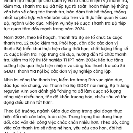
Nhằm tạo thuận lợi cho quản lý và tổ chức nhiệm vụ thanh tra,
kiểm tra, Thanh tra Bộ đã tiếp tục rà soát, hoàn thiện hệ thống
văn bản về công tác thanh tra, bảo đảm tính hệ thống, thống
nhất sự phù hợp với văn bản cấp trên và thực tiễn quản lý của
Bộ, ngành Giáo dục. Nhiệm vụ này sẽ được Thanh tra Bộ tiếp
tục quan tâm đẩy mạnh trong năm 2024.
Năm 2024, theo kế hoạch, Thanh tra Bộ sẽ tổ chức 16 cuộc
thanh tra, 12 cuộc kiểm tra. Phối hợp, đôn đốc các đơn vị
thuộc Bộ triển khai thực hiện đúng thời hạn, chất lượng tổng số
71 cuộc kiểm tra. Tập trung chỉ đạo, hướng dẫn tổ chức thanh
tra, kiểm tra Kỳ thi tốt nghiệp THPT năm 2024; tiếp tục tăng
cường hiệu quả thực hiện nhiệm vụ công tác thanh tra của Sở
GDĐT, thanh tra nội bộ các đơn vị sự nghiệp công lập.
Nhìn lại công tác thanh tra, kiểm tra trong lĩnh vực giáo dục,
đào tạo nói chung, với Thanh tra Bộ GDĐT nói riêng, Bộ trưởng
Nguyễn Kim Sơn đánh giá “chúng ta đã làm được số lượng
công việc nhiều hơn, tốc độ khẩn trương hơn, chiều sâu và tác
động điều chỉnh tốt hơn”.
Theo Bộ trưởng, ngành Giáo dục đang trong giai đoạn thực
hiện đổi mới căn bản, toàn diện. Trong trạng thái đang thay
đổi, các vấn đề, công việc chắc chắn nhiều hơn. Theo đó, công
việc của thanh tra sẽ nặng nề hơn, yêu cầu cao hơn, đòi hỏi