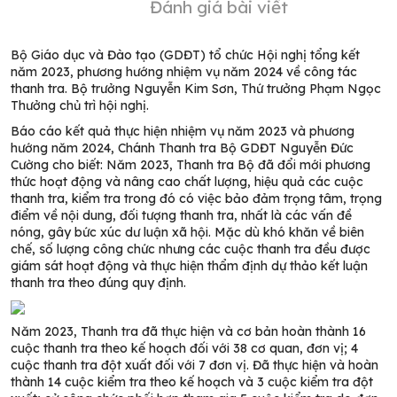
Đánh giá bài viết
Bộ Giáo dục và Đào tạo (GDĐT) tổ chức Hội nghị tổng kết
năm 2023, phương hướng nhiệm vụ năm 2024 về công tác
thanh tra. Bộ trưởng Nguyễn Kim Sơn, Thứ trưởng Phạm Ngọc
Thưởng chủ trì hội nghị.
Báo cáo kết quả thực hiện nhiệm vụ năm 2023 và phương
hướng năm 2024, Chánh Thanh tra Bộ GDĐT Nguyễn Đức
Cường cho biết: Năm 2023, Thanh tra Bộ đã đổi mới phương
thức hoạt động và nâng cao chất lượng, hiệu quả các cuộc
thanh tra, kiểm tra trong đó có việc bảo đảm trọng tâm, trọng
điểm về nội dung, đối tượng thanh tra, nhất là các vấn đề
nóng, gây bức xúc dư luận xã hội. Mặc dù khó khăn về biên
chế, số lượng công chức nhưng các cuộc thanh tra đều được
giám sát hoạt động và thực hiện thẩm định dự thảo kết luận
thanh tra theo đúng quy định.
Năm 2023, Thanh tra đã thực hiện và cơ bản hoàn thành 16
cuộc thanh tra theo kế hoạch đối với 38 cơ quan, đơn vị; 4
cuộc thanh tra đột xuất đối với 7 đơn vị. Đã thực hiện và hoàn
thành 14 cuộc kiểm tra theo kế hoạch và 3 cuộc kiểm tra đột