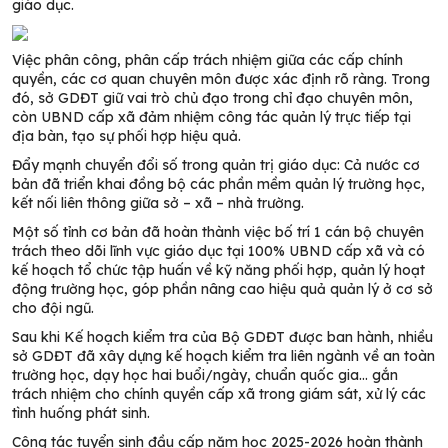
giáo dục.
Việc phân công, phân cấp trách nhiệm giữa các cấp chính
quyền, các cơ quan chuyên môn được xác định rõ ràng. Trong
đó, sở GDĐT giữ vai trò chủ đạo trong chỉ đạo chuyên môn,
còn UBND cấp xã đảm nhiệm công tác quản lý trực tiếp tại
địa bàn, tạo sự phối hợp hiệu quả.
Đẩy mạnh chuyển đổi số trong quản trị giáo dục: Cả nước cơ
bản đã triển khai đồng bộ các phần mềm quản lý trường học,
kết nối liên thông giữa sở – xã – nhà trường.
Một số tỉnh cơ bản đã hoàn thành việc bố trí 1 cán bộ chuyên
trách theo dõi lĩnh vực giáo dục tại 100% UBND cấp xã và có
kế hoạch tổ chức tập huấn về kỹ năng phối hợp, quản lý hoạt
động trường học, góp phần nâng cao hiệu quả quản lý ở cơ sở
cho đội ngũ.
Sau khi Kế hoạch kiểm tra của Bộ GDĐT được ban hành, nhiều
sở GDĐT đã xây dựng kế hoạch kiểm tra liên ngành về an toàn
trường học, dạy học hai buổi/ngày, chuẩn quốc gia… gắn
trách nhiệm cho chính quyền cấp xã trong giám sát, xử lý các
tình huống phát sinh.
Công tác tuyển sinh đầu cấp năm học 2025-2026 hoàn thành