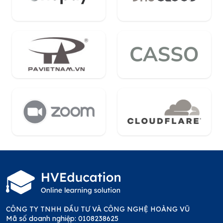
CÔNG TY TNHH ĐẦU TƯ VÀ CÔNG NGHỆ HOÀNG VŨ
Mã số doanh nghiệp: 0108238625