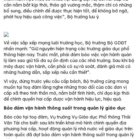
cần nắm bắt kịp thời, tháo gỡ vướng mắc, thậm chí có những
bổ sung, điều chỉnh để được thực hiện tốt, để không bỡ ngỡ,
phát huy hiệu quả công việc”, Bộ trưởng lưu ý.
Về việc sắp xếp mạng lưới trường học, Bộ trưởng Bộ GDĐT
nhấn mạnh: “Giữ nguyên hiện trạng các trường giáo dục phổ
thông hiện nay. Trước mắt, phải đảm bảo việc vận hành quản
lý làm sao giữ tối đa sự ổn định của các nhà trường. Sau khi bộ
máy được vận hành, cần phải có sự rà soát, đánh giá mới có
những hướng dẫn, sắp xếp nếu cần thiết”.
Vì vậy, đứng trước yêu cầu cấp bách, Bộ trưởng cũng mong
muốn tại toạ đàm lắng nghe những trao đổi của các đơn vị
cấp xã theo tinh thần mở, nắm bắt tình hình, chỉ đạo kịp thời
để chính quyền hai cấp được vận hành hiệu lực, hiệu quả.
Bảo đảm vận hành thông suốt trong quản lý giáo dục
Báo cáo tại toạ đàm, Vụ trưởng Vụ Giáo dục Phổ thông Thái
Văn Tài cho biết: sau khi triển khai mô hình chính quyền địa
phương hai cấp, hoạt động quản lý nhà nước về giáo dục trên
toàn quốc đã đạt bảo đảm vận hành thông suốt trong quản lý