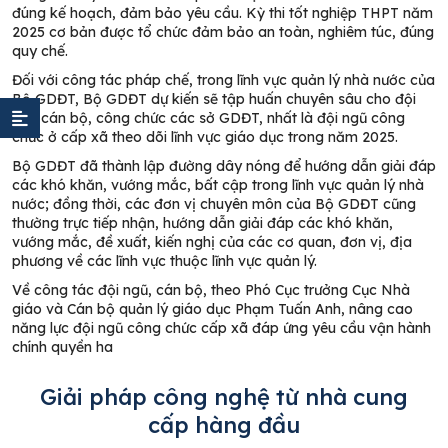
đúng kế hoạch, đảm bảo yêu cầu. Kỳ thi tốt nghiệp THPT năm
2025 cơ bản được tổ chức đảm bảo an toàn, nghiêm túc, đúng
quy chế.
Đối với công tác pháp chế, trong lĩnh vực quản lý nhà nước của
Bộ GDĐT, Bộ GDĐT dự kiến sẽ tập huấn chuyên sâu cho đội
ngũ cán bộ, công chức các sở GDĐT, nhất là đội ngũ công
chức ở cấp xã theo dõi lĩnh vực giáo dục trong năm 2025.
Bộ GDĐT đã thành lập đường dây nóng để hướng dẫn giải đáp
các khó khăn, vướng mắc, bất cập trong lĩnh vực quản lý nhà
nước; đồng thời, các đơn vị chuyên môn của Bộ GDĐT cũng
thường trực tiếp nhận, hướng dẫn giải đáp các khó khăn,
vướng mắc, đề xuất, kiến nghị của các cơ quan, đơn vị, địa
phương về các lĩnh vực thuộc lĩnh vực quản lý.
Về công tác đội ngũ, cán bộ, theo Phó Cục trưởng Cục Nhà
giáo và Cán bộ quản lý giáo dục Phạm Tuấn Anh, nâng cao
năng lực đội ngũ công chức cấp xã đáp ứng yêu cầu vận hành
chính quyền ha
Giải pháp công nghệ từ nhà cung
cấp hàng đầu