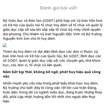
Đánh giá bài viết
Bộ Giáo dục và Đào tạo (GDĐT) phối hợp với Uỷ ban Văn hoá
và Xã hội của Quốc hội tổ chức toạ đàm về tổ chức và quản lý
giáo dục cấp xã sau khi sắp xếp tổ chức bộ máy chính quyền
địa phương. Chủ nhiệm Uỷ ban Nguyễn Đắc Vinh và Bộ trưởng
Nguyễn Kim Sơn chủ trì toạ đàm.
Tham dự toạ đàm có đại diện lãnh đạo các đơn vị thuộc Uỷ
ban Văn hoá và Xã hội của Quốc hội, Bộ GDĐT; lãnh đạo các
sở GDĐT, quản lý giáo dục cấp xã; các chuyên gia, nhà khoa
học, các đơn vị, tổ chức có liên quan.
Nắm bắt kịp thời, không bỡ ngỡ, phát huy hiệu quả công
việc
Nhấn mạnh yêu cầu này trong phát biểu khai mạc toạ đàm,
Bộ trưởng cho biết: đây là công việc rất lớn của toàn Đảng,
toàn dân, trong đó có ngành Giáo dục, đứng trước những thay
đổi, phải cập nhật, hướng dẫn tốt nhất cho người dân thực
hiện.