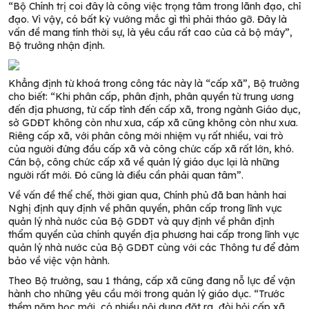
“Bộ Chính trị coi đây là công việc trọng tâm trong lãnh đạo, chỉ
đạo. Vì vậy, có bất kỳ vướng mắc gì thì phải tháo gỡ. Đây là
vấn đề mang tính thời sự, là yêu cầu rất cao của cả bộ máy”,
Bộ trưởng nhận định.
Khẳng định từ khoá trong công tác này là “cấp xã”, Bộ trưởng
cho biết: “Khi phân cấp, phân định, phân quyền từ trung ương
đến địa phương, từ cấp tỉnh đến cấp xã, trong ngành Giáo dục,
sở GDĐT không còn như xưa, cấp xã cũng không còn như xưa.
Riêng cấp xã, với phân công mới nhiệm vụ rất nhiều, vai trò
của người đứng đầu cấp xã và công chức cấp xã rất lớn, khó.
Cán bộ, công chức cấp xã về quản lý giáo dục lại là những
người rất mới. Đó cũng là điều cần phải quan tâm”.
Về vấn đề thể chế, thời gian qua, Chính phủ đã ban hành hai
Nghị định quy định về phân quyền, phân cấp trong lĩnh vực
quản lý nhà nước của Bộ GDĐT và quy định về phân định
thẩm quyền của chính quyền địa phương hai cấp trong lĩnh vực
quản lý nhà nước của Bộ GDĐT cùng với các Thông tư để đảm
bảo về việc vận hành.
Theo Bộ trưởng, sau 1 tháng, cấp xã cũng đang nỗ lực để vận
hành cho những yêu cầu mới trong quản lý giáo dục. “Trước
thềm năm học mới, có nhiều nội dung đặt ra, đòi hỏi cấp xã