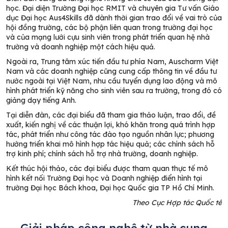
học.
Đại diện
Trường Đại học
RMIT và chuyên gia Tư vấn Giáo
dục Đại học Aus4Skills đã dành thời gian trao đổi về vai trò của
hội đồng trường, các bộ phận liên quan trong trường đại học
và của mạng lưới cựu sinh viên trong phát triển quan hệ nhà
trường và doanh nghiệp một cách hiệu quả.
Ngoài ra,
Trung tâm xúc tiến đầu tư phía Nam, Auscharm Việt
Nam và
các
doanh nghiệp cũng cung cấp thông tin về đầu tư
nước ngoài tại Việt Nam, nhu cầu tuyển dụng lao động và mô
hình phát triển kỹ năng cho sinh viên sau ra trường, trong đó có
giảng dạy tiếng Anh.
Tại diễn đàn, các đại biểu đã tham gia thảo luận, trao đổi, đề
xuất, kiến nghị về các thuận lợi, khó khăn trong quá trình hợp
tác, phát triển như công tác đào tạo nguồn nhân lực; phương
hướng triển khai mô hình hợp tác hiệu quả; các chính sách hỗ
trợ kinh phí; chính sách hỗ trợ nhà trường, doanh nghiệp.
Kết thúc hội thảo, các đại biểu được tham quan
thực tế mô
hình kết nối Trường Đại học và Doanh nghiệp điển hình tại
trường Đại học Bách khoa,
Đại học Quốc gia TP
Hồ Chí Minh.
Theo Cục Hợp tác Quốc tế