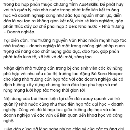
trong ba hợp phần thuộc Chương trình Aus4Skills. Để phát huy
vai trò quản lý của nhà nước trong phát triển liên kết trường
học và doanh nghiệp cũng như đào tạo nguồn nhân lực, diễn
đàn
là nơi
tạo
ra
không gian kết nối, chia sẻ kinh nghiệm, góp
phần thúc đẩy cơ chế phối hợp 3 bên: Nhà nước – Nhà trường
– Doanh nghiệp.
Tại diễn đàn,
Thứ trưởng Nguyễn Văn Phúc nhấn mạnh h
ợp tác
nhà trường – doanh nghiệp là một trong những giải pháp quan
trọng để nâng cao chất lượng giáo dục, đào tạo, góp phần
phát triển kinh tế, xã hội và đổi mới, sáng tạo.
Nhận định
nhà trường cần trang bị cho sinh viên các kỹ năng
phù hợp với nhu cầu của thị trường lao động Bà Sara Hooper
cho rằng
nhà trường cần hợp tác với
các doanh nghiệp
để có
định hướng xây dựng chương trình đào tạo phù hợp và mở
rộng mạng lưới hợp tác trong thời gian tới.
Nội dung các bài tham luận tại diễn đàn xoay quanh
vai trò
quản lý Nhà nước cũng như thực tiễn hợp tác đại học – doanh
nghiệp
. Cùng với đó là hợp tác
giữa trường đại học và các
doanh nghiệp
về các vấn đề liên quan đến
khoa học và công
nghệ
.
Diễn đàn cũng đã lắng nghe những chia sẻ của các trường đại