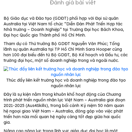
Đánh giá bài viết
Bộ Giáo dục và Đào tạo (GDĐT) phối hợp với Đại sứ quán
Australia tại Việt Nam tổ chức “Diễn Đàn Phát Triển Hợp tác
Nhà trường – Doanh Nghiệp” tại Trường Đại học Bách Khoa,
Đại học Quốc gia Thành phố Hồ Chí Minh.
Tham dự có
Thứ trưởng
Bộ GDĐT
Nguyễn Văn Phúc; Tổng
lãnh sự quán Australia tại TP Hồ Chí Minh Sara Hooper
cùng
hơn
100 đại biểu đến từ Bộ
GDĐT
, Bộ Kế hoạch và Đầu tư, các
trường đại học, một số doanh nghiệp
trong
và ngoài nước.
Thúc đẩy liên kết trường học và doanh nghiệp trong đào tạo
nguồn nhân lực
Đây là sự kiện nằm trong khuôn khổ hoạt động của Chương
trình phát triển nguồn nhân lực Việt Nam
–
Australia giai đoạn
2021-2025 (Aus4Skills
),
trong bối cảnh Kỷ niệm 50 năm quan
hệ ngoại giao Việt Nam
–
Australia, đóng góp vào việc phát
triển hơn nữa mối quan hệ ngày càng tốt đẹp giữa hai quốc
gia.
Nâng cao năng lực trong lĩnh vực giáo dục đại học là một