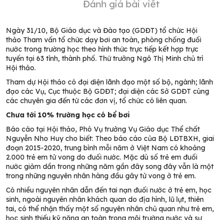
Đánh giá bài viết
Ngày 31/10, Bộ Giáo dục và Đào tạo (GDĐT) tổ chức Hội
thảo Tham vấn tổ chức dạy bơi an toàn, phòng chống đuối
nước trong trường học theo hình thức trực tiếp kết hợp trực
tuyến tại 63 tỉnh, thành phố. Thứ trưởng Ngô Thị Minh chủ trì
Hội thảo.
Tham dự Hội thảo có đại diện lãnh đạo một số bộ, ngành; lãnh
đạo các Vụ, Cục thuộc Bộ GDĐT; đại diện các Sở GDĐT cùng
các chuyên gia đến từ các đơn vị, tổ chức có liên quan.
Chưa tới 10% trường học có bể bơi
Báo cáo tại Hội thảo, Phó Vụ trưởng Vụ Giáo dục Thể chất
Nguyễn Nho Huy cho biết: Theo báo cáo của Bộ LĐTBXH, giai
đoạn 2015-2020, trung bình mỗi năm ở Việt Nam có khoảng
2.000 trẻ em tử vong do đuối nước. Mặc dù số trẻ em đuối
nước giảm dần trong những năm gần đây song đây vẫn là một
trong những nguyên nhân hàng đầu gây tử vong ở trẻ em.
Có nhiều nguyên nhân dẫn đến tai nạn đuối nước ở trẻ em, học
sinh, ngoài nguyên nhân khách quan do địa hình, lũ lụt, thiên
tai, có thể nhận thấy một số nguyên nhân chủ quan như trẻ em,
học sinh thiếu kỹ năng an toàn trong môi trường nước và sự