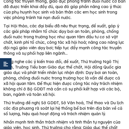
Công tác truyền thông, giáo dục phòng tránh đuối nước cơ bản
đã được triển khai đầy đủ, qua đó góp phần nâng cao ý thức
của phụ huynh học sinh và bản thân các em học sinh trong
việc phòng tránh tai nạn đuối nước
.
Tại Hội thảo, các đại biểu đã nêu thực trạng, để xuất, góp ý
các giải pháp nhằm tổ chức dạy bơi an toàn, phòng, chống
đuối nước trong trường học như: quan tâm đầu tư cơ sở vật
chất, kinh phí tổ chức, công tác xã hội hoá; nâng cao năng lực
đội ngũ giáo viên dạy bơi; tiếp tục đẩy mạnh công tác truyền
thông và sự phối hợp liên ngành…
Lắng nghe các ý kiến trao đổi, đề xuất, Thứ trưởng Ngô Thị
Minh, Trưởng Tiểu ban Giáo dục thể chất, Hội đồng Quốc gia
giáo dục và phát triển nhân lực nhận định: Dạy bơi an toàn,
phòng, chống đuối nước trong trường học là vấn đề được cả
xã hội quan tâm. Để thực hiện được công tác này trách nhiệm
không chỉ ở Bộ GDĐT mà cần có sự phối kết hợp với các bộ,
ban, ngành và toàn xã hội.
Thứ trưởng đề nghị Sở GDĐT, Sở Văn hoá, Thể thao và Du lịch
các địa phương rà soát lại hệ thống bể bơi trên địa bàn về cả
số lượng, hiệu quả hoạt động và trách nhiệm quản lý.
Nhấn mạnh tinh thần trách nhiệm và tinh thần tự nguyện của
giáo viên, học sinh, Thứ trưởng cho rằng: Giáo dục thể chất