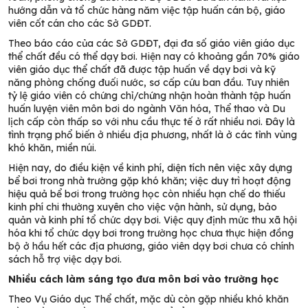
hướng dẫn và tổ chức hàng năm việc tập huấn cán bộ, giáo
viên cốt cán cho các Sở GDĐT.
Theo báo cáo của các Sở GDĐT, đại đa số giáo viên giáo dục
thể chất đều có thể dạy bơi. Hiện nay có khoảng gần 70% giáo
viên giáo dục thể chất đã được tập huấn về dạy bơi và kỹ
năng phòng chống đuối nước, sơ cấp cứu ban đầu. Tuy nhiên
tỷ lệ giáo viên có chứng chỉ/chứng nhận hoàn thành tập huấn
huấn luyện viên môn bơi do ngành Văn hóa, Thể thao và Du
lịch cấp còn thấp so với nhu cầu thực tế ở rất nhiều nơi. Đây là
tình trạng phổ biến ở nhiều địa phương, nhất là ở các tỉnh vùng
khó khăn, miền núi.
Hiện nay, do điều kiện về kinh phí, diện tích nên việc xây dựng
bể bơi trong nhà trường gặp khó khăn; việc duy trì hoạt động
hiệu quả bể bơi trong trường học còn nhiều hạn chế do thiếu
kinh phí chi thường xuyên cho việc vận hành, sử dụng, bảo
quản và kinh phí tổ chức dạy bơi. Việc quy định mức thu xã hội
hóa khi tổ chức dạy bơi trong trường học chưa thực hiện đồng
bộ ở hầu hết các địa phương, giáo viên dạy bơi chưa có chính
sách hỗ trợ việc dạy bơi.
Nhiều cách làm sáng tạo đưa môn bơi vào trường học
Theo Vụ Giáo dục Thể chất, mặc dù còn gặp nhiều khó khăn