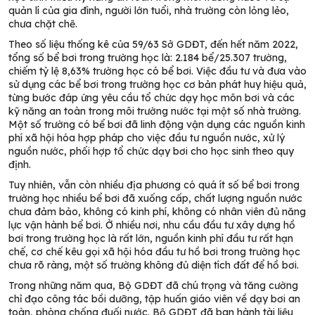
quản lí của gia đình, người lớn tuổi, nhà trường còn lỏng lẻo,
chưa chặt chẽ.
Theo số liệu thống kê của 59/63 Sở GDĐT, đến hết năm 2022,
tổng số bể bơi trong trường học là: 2.184 bể/25.307 trường,
chiếm tỷ lệ 8,63% trường học có bể bơi. Việc đầu tư và đưa vào
sử dụng các bể bơi trong trường học cơ bản phát huy hiệu quả,
từng bước đáp ứng yêu cầu tổ chức dạy học môn bơi và các
kỹ năng an toàn trong môi trường nước tại một số nhà trường.
Một số trường có bể bơi đã linh động vận dụng các nguồn kinh
phí xã hội hóa hợp pháp cho việc đầu tư nguồn nước, xử lý
nguồn nước, phối hợp tổ chức dạy bơi cho học sinh theo quy
định.
Tuy nhiên, vẫn còn nhiều địa phương có quá ít số bể bơi trong
trường học nhiều bể bơi đã xuống cấp, chất lượng nguồn nước
chưa đảm bảo, không có kinh phí, không có nhân viên đủ năng
lực vận hành bể bơi. Ở nhiều nơi, nhu cầu đầu tư xây dựng hồ
bơi trong trường học là rất lớn, nguồn kinh phí đầu tư rất hạn
chế, cơ chế kêu gọi xã hội hóa đầu tư hồ bơi trong trường học
chưa rõ ràng, một số trường không đủ diện tích đất để hồ bơi.
Trong những năm qua, Bộ GDĐT đã chú trọng và tăng cường
chỉ đạo công tác bồi dưỡng, tập huấn giáo viên về dạy bơi an
toàn, phòng chống đuối nước. Bộ GDĐT đã ban hành tài liệu