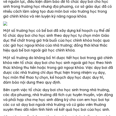
về nguồn lực, điều kiện đảm bảo để tổ chức dạy bơi cho học
sinh trong trường học nhưng địa phương, cơ sở giáo dục đã có
nhiều cách làm sáng tạo đưa môn bơi vào trường học trong
giờ chính khóa và rèn luyện kỹ năng ngoại khóa.
Một số trường học có bể bơi đã xây dựng kế hoạch cụ thể để
tổ chức dạy bơi cho học sinh theo dạy học tự chọn môn Giáo
dục thể chất trong giờ trái buổi của học chính khóa hoặc qua
các giờ học ngoại khóa của nhà trường; đồng thời khai thác
hiệu quả bể bơi ngoài giờ học chính khóa.
Một số trường do không bố trí được tiết học bơi trong giờ chính
khóa nên tổ chức dạy bơi cho học sinh ngoài giờ học theo hình
thức không thu tiền hoặc trong giờ ngoại khóa. Việc dạy bơi đã
được các nhà trường chỉ đạo thực hiện trong nhiệm vụ dạy,
học môn thể thao tự chọn, kế hoạch dạy học được duy trì,
đảm bảo nội dung theo quy định.
Bên cạnh việc tổ chức dạy bơi cho học sinh trong nhà trường,
các địa phương, nhà trường đã tích cực tuyên truyền, vận động
và phối hợp cha mẹ học sinh đăng ký cho con em học bơi tại
các cơ sở dạy bơi ngoài nhà trường và cử giáo viên thường
xuyên theo dõi nắm tình hình về kết quả học bơi của học sinh.