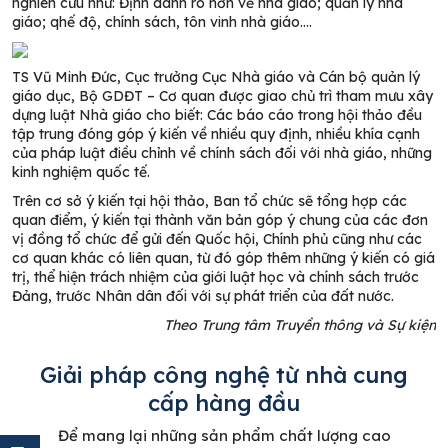
nghiên cứu như: Định danh rõ hơn về nhà giáo; quản lý nhà
giáo; qhế độ, chính sách, tôn vinh nhà giáo….
TS Vũ Minh Đức, Cục trưởng Cục Nhà giáo và Cán bộ quản lý
giáo dục, Bộ GDĐT – Cơ quan được giao chủ trì tham mưu xây
dựng luật Nhà giáo cho biết: Các báo cáo trong hội thảo đều
tập trung đóng góp ý kiến về nhiều quy định, nhiều khía cạnh
của pháp luật điều chỉnh về chính sách đối với
n
hà giáo, những
kinh nghiệm quốc tế.
Trên cơ sở
ý kiến tại
h
ội thảo, Ban tổ chức sẽ tổng hợp các
quan điểm, ý kiến tại thành văn bản góp ý chung của các đơn
vị đồng tổ chức để gửi đến Quốc hội, Chính phủ cũng như các
cơ quan khác có liên quan, từ đó góp thêm những ý kiến có giá
trị, thể hiện trách nhiệm của giới luật học và chính sách trước
Đảng, trước Nhân dân đối với sự phát triển của đất nước.
Theo Trung tâm Truyền thông và Sự kiện
Giải pháp công nghệ từ nhà cung
cấp hàng đầu
Để mang lại những sản phẩm chất lượng cao