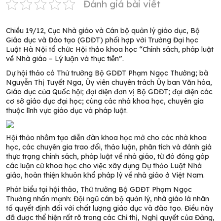
Đánh giá bài viết
Chiều 19/12, Cục Nhà giáo và Cán bộ quản lý giáo dục, Bộ
Giáo dục và Đào tạo (GDĐT) phối hợp với Trường Đại học
Luật Hà Nội tổ chức Hội thảo khoa học “Chính sách, pháp luật
về Nhà giáo – Lý luận và thực tiễn”.
Dự hội thảo có Thứ trưởng Bộ GDĐT Phạm Ngọc Thưởng; bà
Nguyễn Thị Tuyết Nga, Ủy viên chuyên trách Ủy ban Văn hóa,
Giáo dục của Quốc hội; đại diện đơn vị Bộ GDĐT; đại diện các
cơ sở giáo dục đại học; cùng các nhà khoa học, chuyên gia
thuộc lĩnh vực giáo dục và pháp luật.
Hội thảo n
hằm tạo diễn đàn khoa học mở cho các nhà khoa
học, các chuyên gia trao đổi, thảo luận, phân tích và đánh giá
thực trạng chính sách, pháp luật về
n
hà giáo, từ đó đóng góp
các luận cứ khoa học cho việc xây dựng Dự thảo Luật Nhà
giáo, hoàn thiện khuôn khổ pháp lý về
n
hà giáo ở Việt Nam
.
Phát biểu tại
h
ội thảo, Thứ trưởng Bộ GDĐT Phạm Ngọc
Thưởng
nhấn mạnh
: Đội ngũ cán bộ quản lý, nhà giáo là nhân
tố quyết định đối với chất lượng giáo dục
và
đào tạo. Điều này
đã được thể hiện rất rõ trong các
C
hỉ thị,
N
ghị quyết của Đảng,