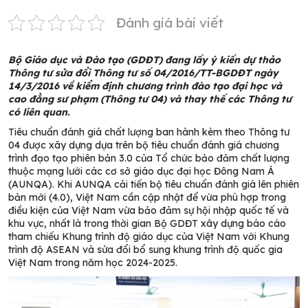
Đánh giá bài viết
Bộ Giáo dục và Đào tạo (GDĐT) đang lấy ý kiến dự thảo
Thông tư sửa đổi Thông tư số 04/2016/TT-BGDĐT ngày
14/3/2016 về kiểm định chương trình đào tạo đại học và
cao đẳng sư phạm (Thông tư 04) và thay thế các Thông tư
có liên quan.
Tiêu chuẩn đánh giá chất lượng ban hành kèm theo Thông tư
04 được xây dựng dựa trên bộ tiêu chuẩn đánh giá chương
trình đạo tạo phiên bản 3.0 của Tổ chức bảo đảm chất lượng
thuộc mạng lưới các cơ sở giáo dục đại học Đông Nam Á
(AUNQA). Khi AUNQA cải tiến bộ tiêu chuẩn đánh giá lên phiên
bản mới (4.0), Việt Nam cần cập nhật để vừa phù hợp trong
điều kiện của Việt Nam vừa bảo đảm sự hội nhập quốc tế và
khu vực, nhất là trong thời gian Bộ GDĐT xây dựng báo cáo
tham chiếu Khung trình độ giáo dục của Việt Nam với Khung
trình độ ASEAN và sửa đổi bổ sung khung trình độ quốc gia
Việt Nam trong năm học 2024-2025.