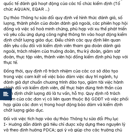
quốc tế đánh giá hoạt động của các tổ chức kiểm định (Tổ
chức AQUAN, EQAR …)
Dự thảo Thông tư sửa đổi quy định về hình thức đánh giá, số
lượng, thành phần của đoàn đánh giá ngoài, các phiên họp hội
đồng và việc số hoá minh chứng, phù hợp với xu thế phát triển
và yêu cầu ứng dụng công nghệ thông tin vào hoạt động kiểm
định chất lượng giáo dục. Điều chỉnh các quy định liên quan
đến yêu cầu đối với kiểm định viên tham gia đoàn dánh giá
ngoài, trách nhiệm của trưởng đoàn, thư ký đoàn, giám sát
đoàn, thực tập viên, thành viên hội đồng kiểm định phù hợp với
thực tế.
Đồng thời, quy định rõ trách nhiệm của các cơ sở đào tạo
trong việc cam kết về việc bảo đảm việc duy trì ngành, tự
đánh giá đạt chuẩn chương trình đào tạo, giảm tài việc hành
chính đối với kiểm định viên, để thực hiện đúng tinh thần của
kiểm định chất lượng đó là tư vấn, hỗ trợ. Quy định rõ trách
nhiệm của các đơn vị có liên quan thuộc Bộ GDĐT và việc phối
hợp giữa các đơn vị trong hoạt động bảo đảm và kiểm định
chất lượng giáo dục.
Đối với việc tích hợp vào dự thảo Thông tư sửa đổi Phụ lục
I-
Hướng dẫn đánh giá tiêu chí được xây dựng theo nguyên lý
và theo định hướng PDCA; gợi ý và giúp cho các trường chủ