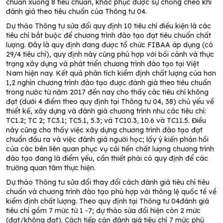
chuẩn xuống 8 tiêu chuẩn, khắc phục được sự chồng chéo khi
đánh giá theo tiêu chuẩn của Thông tư 04.
Dự thảo Thông tư sửa đổi quy định 10 tiêu chí điều kiện là các
tiêu chí bắt buộc để chương trình đào tạo đạt tiêu chuẩn chất
lượng. Đây là quy định đang được tổ chức FIBAA áp dụng (có
29/4 tiêu chí), quy định này cũng phù hợp với bối cảnh và thực
trạng xây dựng và phát triển chương trình đào tạo tại Việt
Nam hiện nay. Kết quả phân tích kiểm định chất lượng của hơn
1,2 nghìn chương trình đào tạo được đánh giá theo tiêu chuẩn
trong nước từ năm 2017 đến nay cho thấy các tiêu chí không
đạt (dưới 4 điểm theo quy định tại Thông tư 04, 38) chủ yếu về
thiết kế, xây dựng và đánh giá chương trình như các tiêu chí:
TC1.2; TC 2; TC3.1; TC5.1, 5.3; và TC10.3, 10.6 và TC11.5. Điều
này cũng cho thấy việc xây dựng chương trình đào tạo đạt
chuẩn đầu ra và việc đánh giá người học; lấy ý kiến phản hồi
của các bên liên quan phục vụ cải tiến chất lượng chương trình
đào tạo đang là điểm yếu, cần thiết phải có quy định để các
trường quan tâm thực hiện.
Dự thảo Thông tư sửa đổi thay đổi cách đánh giá tiêu chí tiêu
chuẩn và chương trình đào tạo phù hợp với thông lệ quốc tế về
kiểm định chất lượng. Theo quy định tại Thông tư 04đánh giá
tiêu chí gồm 7 mức từ 1 -7; dự thảo sửa đổi hiện còn 2 mức
(đạt/không đạt). Cách tiếp cận đánh giá tiêu chí 7 mức phù