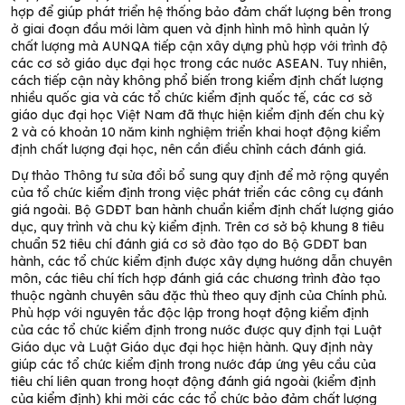
hợp để giúp phát triển hệ thống bảo đảm chất lượng bên trong
ở giai đoạn đầu mới làm quen và định hình mô hình quản lý
chất lượng mà AUNQA tiếp cận xây dựng phù hợp với trình độ
các cơ sở giáo dục đại học trong các nước ASEAN. Tuy nhiên,
cách tiếp cận này không phổ biến trong kiểm định chất lượng
nhiều quốc gia và các tổ chức kiểm định quốc tế, các cơ sở
giáo dục đại học Việt Nam đã thực hiện kiểm định đến chu kỳ
2 và có khoản 10 năm kinh nghiệm triển khai hoạt động kiểm
định chất lượng đại học, nên cần điều chỉnh cách đánh giá.
Dự thảo Thông tư sửa đổi bổ sung quy định để mở rộng quyền
của tổ chức kiểm định trong việc phát triển các công cụ đánh
giá ngoài. Bộ GDĐT ban hành chuẩn kiểm định chất lượng giáo
dục, quy trình và chu kỳ kiểm định. Trên cơ sở bộ khung 8 tiêu
chuẩn 52 tiêu chí đánh giá cơ sở đào tạo do Bộ GDĐT ban
hành, các tổ chức kiểm định được xây dựng hướng dẫn chuyên
môn, các tiêu chí tích hợp đánh giá các chương trình đào tạo
thuộc ngành chuyên sâu đặc thù theo quy định của Chính phủ.
Phù hợp với nguyên tắc độc lập trong hoạt động kiểm định
của các tổ chức kiểm định trong nước được quy định tại Luật
Giáo dục và Luật Giáo dục đại học hiện hành. Quy định này
giúp các tổ chức kiểm định trong nước đáp ứng yêu cầu của
tiêu chí liên quan trong hoạt động đánh giá ngoài (kiểm định
của kiểm định) khi mời các các tổ chức bảo đảm chất lượng