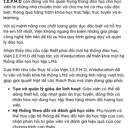
I.E.P.M.D
còn đóng vai trò quan trọng trong đào tạo cho học
viên là những nhà chuyên môn và cha mẹ trẻ có nhu cầu đặc
biệt, thông qua hàng trăm khóa học trực tiếp, trực tuyến và e-
learning.
Với sứ mệnh nâng cao chất lượng giáo dục đặc biệt và hỗ trợ
trẻ em tốt nhất, Viện không ngừng tìm kiếm những giải pháp
công nghệ tiên tiến để tối ưu hóa quy trình giảng dạy và quản
lý đào tạo.
Nhận thấy nhu cầu cấp thiết phải đổi mới hệ thống đào tạo,
Viện I.E.P.M.D đã hợp tác với HVeducation để triển khai một hệ
thống đào tạo học tập LMS.
Dựa trên nhu cầu thực tế của Viện I.E.P.M.D, HVeducation đã
tư vấn và triển khai hệ thống LMS với những tính năng vượt trội,
giúp giải quyết triệt để các thách thức mà Viện đang gặp phải:
Tạo và quản lý giáo án linh hoạt
: Giáo viên có thể dễ
dàng thiết kế, cập nhật giáo án trực tuyến, đồng thời cá
nhân hóa nội dung học tập theo từng nhóm đối tượng học
viên.
Hệ thống theo dõi và đánh giá học viên
: Phụ huynh có
thể truy cập hệ thống để theo dõi tiến độ học tập của con,
nhận phản hồi từ giáo viên và đánh giá hiệu quả của các
chương trình can thiệp.