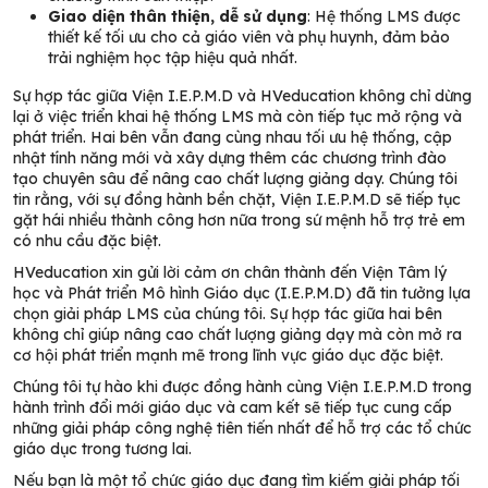
Giao diện thân thiện, dễ sử dụng
: Hệ thống LMS được
thiết kế tối ưu cho cả giáo viên và phụ huynh, đảm bảo
trải nghiệm học tập hiệu quả nhất.
Sự hợp tác giữa Viện I.E.P.M.D và HVeducation không chỉ dừng
lại ở việc triển khai hệ thống LMS mà còn tiếp tục mở rộng và
phát triển. Hai bên vẫn đang cùng nhau tối ưu hệ thống, cập
nhật tính năng mới và xây dựng thêm các chương trình đào
tạo chuyên sâu để nâng cao chất lượng giảng dạy. Chúng tôi
tin rằng, với sự đồng hành bền chặt, Viện I.E.P.M.D sẽ tiếp tục
gặt hái nhiều thành công hơn nữa trong sứ mệnh hỗ trợ trẻ em
có nhu cầu đặc biệt.
HVeducation xin gửi lời cảm ơn chân thành đến Viện Tâm lý
học và Phát triển Mô hình Giáo dục (I.E.P.M.D) đã tin tưởng lựa
chọn giải pháp LMS của chúng tôi. Sự hợp tác giữa hai bên
không chỉ giúp nâng cao chất lượng giảng dạy mà còn mở ra
cơ hội phát triển mạnh mẽ trong lĩnh vực giáo dục đặc biệt.
Chúng tôi tự hào khi được đồng hành cùng Viện I.E.P.M.D trong
hành trình đổi mới giáo dục và cam kết sẽ tiếp tục cung cấp
những giải pháp công nghệ tiên tiến nhất để hỗ trợ các tổ chức
giáo dục trong tương lai.
Nếu bạn là một tổ chức giáo dục đang tìm kiếm giải pháp tối