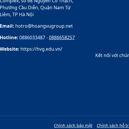
Complex, số 68 Nguyễn Cơ Thạch,
Phường Cầu Diễn, Quận Nam Từ
Liêm, TP Hà Nội
Email:
hotro@hoangvugroup.net
Hotline:
0886033487
-
0886658257
Website:
https://hvg.edu.vn/
Kết nối với chún
Chính sách bảo mật
Chính sách hỗ t