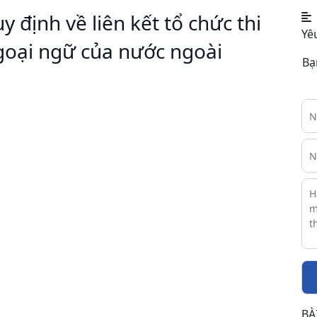
định về liên kết tổ chức thi
Yê
goại ngữ của nước ngoài
Bạ
BÀ