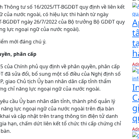
h Thông tư số 16/2025/TT-BGDĐT quy định về liên kết
ữ của nước ngoài, có hiệu lực thi hành từ ngày
A
/TT-BGDĐT ngày 26/7/2022 của Bộ trưởng Bộ GDĐT quy
ăng lực ngoại ngữ của nước ngoài).
t
t
iểm mới đáng chú ý.
h
uyền, phân cấp
Ad
5 của Chính phủ quy định về phân quyền, phân cấp
T đã sửa đổi, bổ sung một số điều của Nghị định số
P, giao Chủ tịch Ủy ban nhân dân cấp tỉnh thẩm
I
ứng chỉ năng lực ngoại ngữ của nước ngoài.
C
êu cầu Ủy ban nhân dân tỉnh, thành phố quản lý
g
ỉ năng lực ngoại ngữ của nước ngoài trên địa bàn
q
hai và cập nhật trên trang thông tin điện tử danh
gia hạn, chấm dứt liên kết tổ chức thi cấp chứng chỉ
Ad
 bàn.