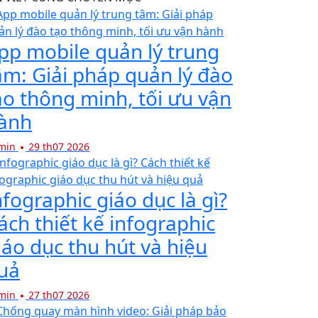
pp mobile quản lý trung
âm: Giải pháp quản lý đào
ạo thông minh, tối ưu vận
ành
min
29 th07 2026
nfographic giáo dục là gì?
ách thiết kế infographic
iáo dục thu hút và hiệu
uả
min
27 th07 2026