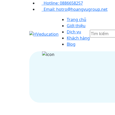
Hotline: 0886658257
Email: hotro@hoangvugroup.net
Trang chủ
Giới thiệu
Dịch vụ
Khách hàng
Blog