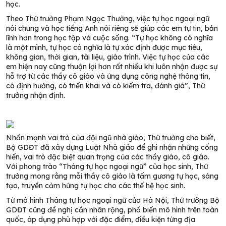
học.
Theo Thứ trưởng Phạm Ngọc Thưởng, việc tự học ngoại ngữ
nói chung và học tiếng Anh nói riêng sẽ giúp các em tự tin, bản
lĩnh hơn trong học tập và cuộc sống. “Tự học không có nghĩa
là một mình, tự học có nghĩa là tự xác định được mục tiêu,
không gian, thời gian, tài liệu, giáo trình. Việc tự học của các
em hiện nay cũng thuận lợi hơn rất nhiều khi luôn nhận được sự
hỗ trợ từ các thầy cô giáo và ứng dụng công nghệ thông tin,
có định hướng, có triển khai và có kiểm tra, đánh giá”, Thứ
trưởng nhận định.
Nhấn mạnh vai trò của đội ngũ nhà giáo, Thứ trưởng cho biết,
Bộ GDĐT đã xây dựng Luật Nhà giáo để ghi nhận những cống
hiến, vai trò đặc biệt quan trọng của các thầy giáo, cô giáo.
Với phong trào “Tháng tự học ngoại ngữ” của học sinh, Thứ
trưởng mong rằng mỗi thầy cô giáo là tấm gương tự học, sáng
tạo, truyền cảm hứng tự học cho các thế hệ học sinh.
Từ mô hình Tháng tự học ngoại ngữ của Hà Nội, Thứ trưởng Bộ
GDĐT cũng đề nghị cần nhân rộng, phổ biến mô hình trên toàn
quốc, áp dụng phù hợp với đặc điểm, điều kiện từng địa