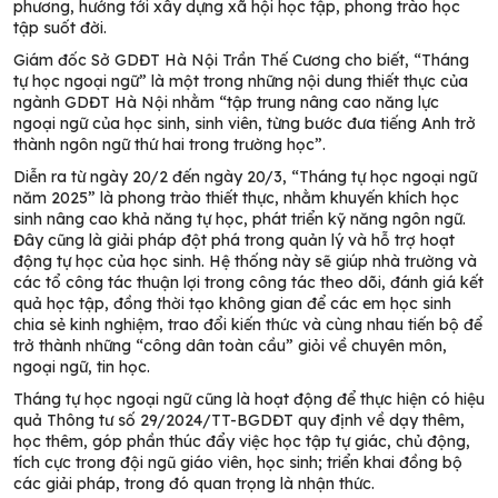
phương, hướng tới xây dựng xã hội học tập, phong trào học
tập suốt đời.
Giám đốc Sở GDĐT Hà Nội Trần Thế Cương cho biết, “Tháng
tự học ngoại ngữ” là một trong những nội dung thiết thực của
ngành GDĐT Hà Nội nhằm “tập trung nâng cao năng lực
ngoại ngữ của học sinh, sinh viên, từng bước đưa tiếng Anh trở
thành ngôn ngữ thứ hai trong trường học”.
Diễn ra từ ngày 20/2 đến ngày 20/3, “Tháng tự học ngoại ngữ
năm 2025” là phong trào thiết thực, nhằm khuyến khích học
sinh nâng cao khả năng tự học, phát triển kỹ năng ngôn ngữ.
Đây cũng là giải pháp đột phá trong quản lý và hỗ trợ hoạt
động tự học của học sinh. Hệ thống này sẽ giúp nhà trường và
các tổ công tác thuận lợi trong công tác theo dõi, đánh giá kết
quả học tập, đồng thời tạo không gian để các em học sinh
chia sẻ kinh nghiệm, trao đổi kiến thức và cùng nhau tiến bộ để
trở thành những “công dân toàn cầu” giỏi về chuyên môn,
ngoại ngữ, tin học.
Tháng tự học ngoại ngữ cũng là hoạt động để thực hiện có hiệu
quả Thông tư số 29/2024/TT-BGDĐT quy định về dạy thêm,
học thêm, góp phần thúc đẩy việc học tập tự giác, chủ động,
tích cực trong đội ngũ giáo viên, học sinh; triển khai đồng bộ
các giải pháp, trong đó quan trọng là nhận thức.