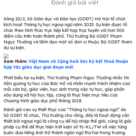
Đánh giá bài viết
Sáng 20/2, Sở Giáo dục và Đào tạo (GDĐT) Hà Nội tổ chức
kích hoạt Tháng tự học ngoại ngữ năm 2025. Sự kiện được tổ
chức theo hình thức trực tiếp kết hợp trực tuyến với hơn 500
điểm cầu trên toàn thành phố. Thứ trưởng Bộ GDĐT Phạm
Ngọc Thưởng và lãnh đạo một số đơn vị thuộc Bộ GDĐT tham
dự sự kiện.
Xem thêm:
Việt Nam và Cộng hoà Séc ký kết thoả thuận
hợp tác giáo dục giai đoạn mới
Phát biểu tại sự kiện, Thứ trưởng Phạm Ngọc Thưởng nhắc tới
tấm gương tự học của Bác Hồ và nhấn mạnh trách nhiệm của
mỗi cán bộ, giáo viên, học sinh trong việc tự học, góp phần
xây dựng xã hội học tập, cũng là thực hiện mục tiêu của
Chương trình giáo dục phổ thông 2018.
Đánh giá cao sự thiết thực của “Tháng tự học ngoại ngữ” do
Sở GDĐT tổ chức, Thứ trưởng cho rằng, đây là hoạt động cần
thiết bởi ngoại ngữ là công cụ để hội nhập thế giới, cũng là giải
pháp cụ thể để thực hiện Kết luận số 91-KL/TW về việc từng
bước đưa tiếng Anh trở thành ngôn ngữ thứ hai trong trường