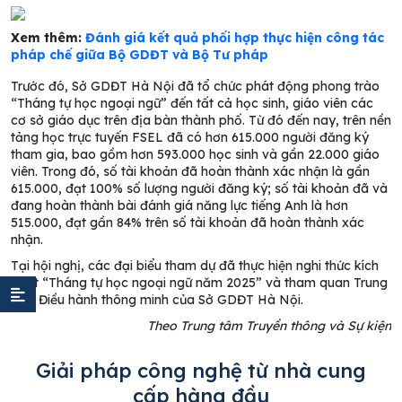
Xem thêm:
Đánh giá kết quả phối hợp thực hiện công tác
pháp chế giữa Bộ GDĐT và Bộ Tư pháp
Trước đó, Sở GDĐT Hà Nội đã tổ chức phát động phong trào
“Tháng tự học ngoại ngữ” đến tất cả học sinh, giáo viên các
cơ sở giáo dục trên địa bàn thành phố. Từ đó đến nay, trên nền
tảng học trực tuyến FSEL đã có hơn 615.000 người đăng ký
tham gia, bao gồm hơn 593.000 học sinh và gần 22.000 giáo
viên. Trong đó, số tài khoản đã hoàn thành xác nhận là gần
615.000, đạt 100% số lượng người đăng ký; số tài khoản đã và
đang hoàn thành bài đánh giá năng lực tiếng Anh là hơn
515.000, đạt gần 84% trên số tài khoản đã hoàn thành xác
nhận.
Tại hội nghị, các đại biểu tham dự đã thực hiện nghi thức kích
hoạt “Tháng tự học ngoại ngữ năm 2025” và tham quan Trung
tâm Điều hành thông minh của Sở GDĐT Hà Nội.
Theo Trung tâm Truyền thông và Sự kiện
Giải pháp công nghệ từ nhà cung
cấp hàng đầu