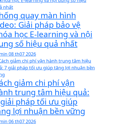
hống quay màn hình
ideo: Giải pháp bảo vệ
hóa học E-learning và nội
ung số hiệu quả nhất
min
08 th07 2026
ách giảm chi phí vận
ành trung tâm hiệu quả:
 giải pháp tối ưu giúp
ăng lợi nhuận bền vững
min
06 th07 2026