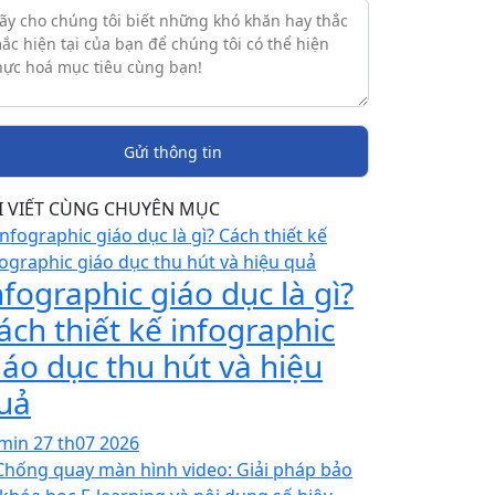
I VIẾT CÙNG CHUYÊN MỤC
nfographic giáo dục là gì?
ách thiết kế infographic
iáo dục thu hút và hiệu
uả
min
27 th07 2026