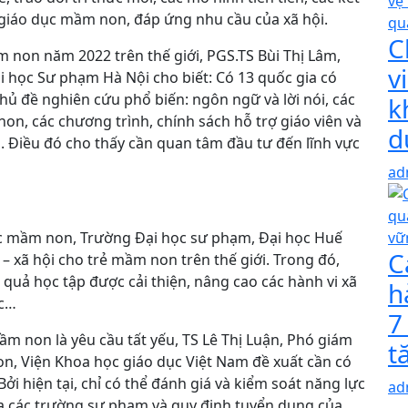
giáo dục mầm non, đáp ứng nhu cầu của xã hội.
C
 non năm 2022 trên thế giới, PGS.TS Bùi Thị Lâm,
v
học Sư phạm Hà Nội cho biết: Có 13 quốc gia có
chủ đề nghiên cứu phổ biến: ngôn ngữ và lời nói, các
k
on, các chương trình, chính sách hỗ trợ giáo viên và
d
 Điều đó cho thấy cần quan tâm đầu tư đến lĩnh vực
ad
c mầm non, Trường Đại học sư phạm, Đại học Huế
C
 – xã hội cho trẻ mầm non trên thế giới. Trong đó,
 quả học tập được cải thiện, nâng cao các hành vi xã
h
ực…
7
 non là yêu cầu tất yếu, TS Lê Thị Luận, Phó giám
t
, Viện Khoa học giáo dục Việt Nam đề xuất cần có
i hiện tại, chỉ có thể đánh giá và kiểm soát năng lực
ad
ủa các trường sư phạm và quy định tuyển dụng của