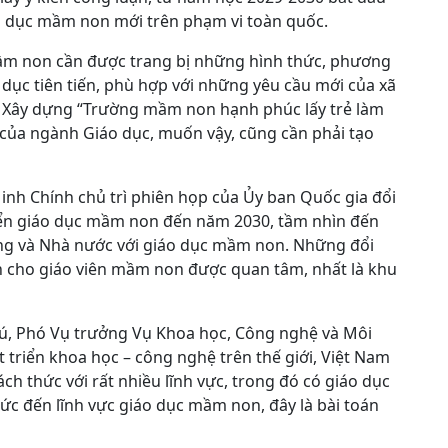
áo dục mầm non mới trên phạm vi toàn quốc.
 mầm non cần được trang bị những hình thức, phương
 dục tiên tiến, phù hợp với những yêu cầu mới của xã
. Xây dựng “Trường mầm non hạnh phúc lấy trẻ làm
 của ngành Giáo dục, muốn vậy, cũng cần phải tạo
nh Chính chủ trì phiên họp của Ủy ban Quốc gia đổi
riển giáo dục mầm non đến năm 2030, tầm nhìn đến
ng và Nhà nước với giáo dục mầm non. Những đổi
h cho giáo viên mầm non được quan tâm, nhất là khu
Tú, Phó Vụ trưởng Vụ Khoa học, Công nghệ và Môi
 triển khoa học – công nghệ trên thế giới, Việt Nam
ách thức với rất nhiều lĩnh vực, trong đó có giáo dục
c đến lĩnh vực giáo dục mầm non, đây là bài toán