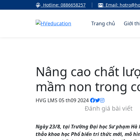
Hotline: 0886658257
Email: hotro@h
Trang chủ
Giới th
Nâng cao chất lượ
mầm non trong cơ
HVG LMS
05 th09 2024
Đánh giá bài viết
Ngày 23/8, tại Trường Đại học Sư phạm Hà N
thảo khoa học Phổ biến tri thức mới, mô hì