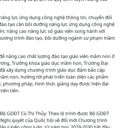
 năng lực ứng dụng công nghệ thông tin, chuyển đổi
ở đào tạo cần bồi dưỡng năng lực ứng dụng công nghệ
iên; nâng cao năng lực số giáo viên song hành với
chương trình đào tạo, bồi dưỡng ngành sư phạm mầm
h để nâng cao chất lượng đào tạo giáo viên mầm non ở
ương, Trưởng khoa giáo dục mầm non, Trường Đại
 đã xây dựng chương trình giáo dục đảm bảo cập
mầm non, hướng tới phát triển toàn diện các phẩm
; phương pháp, hình thức giảng dạy được hiện đại
tiên tiến.
Bộ GDĐT Cù Thị Thủy: Theo lộ trình được Bộ GDĐT
g Nghị quyết của Quốc hội về đổi mới Chương trình
ấy ý kiến công luận, từ năm học 2029-2030 bắt đầu