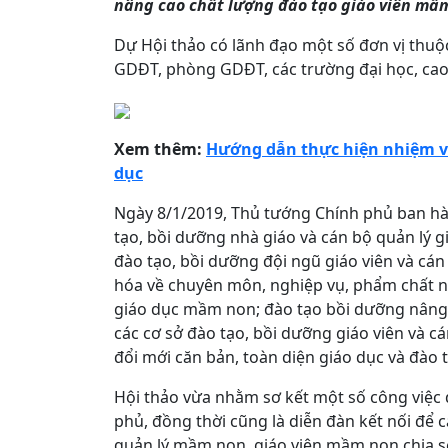
nâng cao chất lượng đào tạo giáo viên mầm
Dự Hội thảo có lãnh đạo một số đơn vị thuộ
GDĐT, phòng GDĐT, các trường đại học, cao
Xem thêm:
Hướng dẫn thực hiện nhiệm vụ
dục
Ngày 8/1/2019, Thủ tướng Chính phủ ban h
tạo, bồi dưỡng nhà giáo và cán bộ quản lý 
đào tạo, bồi dưỡng đội ngũ giáo viên và c
hóa về chuyên môn, nghiệp vụ, phẩm chất n
giáo dục mầm non; đào tạo bồi dưỡng nâng c
các cơ sở đào tạo, bồi dưỡng giáo viên và 
đổi mới căn bản, toàn diện giáo dục và đào 
Hội thảo vừa nhằm sơ kết một số công việc 
phủ, đồng thời cũng là diễn đàn kết nối để c
quản lý mầm non, giáo viên mầm non chia sẻ, 