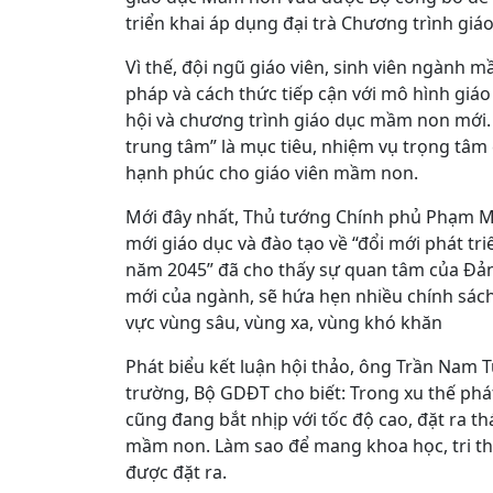
triển khai áp dụng đại trà Chương trình gi
Vì thế, đội ngũ giáo viên, sinh viên ngành
pháp và cách thức tiếp cận với mô hình giáo
hội và chương trình giáo dục mầm non mới
trung tâm” là mục tiêu, nhiệm vụ trọng tâm
hạnh phúc cho giáo viên mầm non.
Mới đây nhất, Thủ tướng Chính phủ Phạm Mi
mới giáo dục và đào tạo về “đổi mới phát t
năm 2045” đã cho thấy sự quan tâm của Đả
mới của ngành, sẽ hứa hẹn nhiều chính sác
vực vùng sâu, vùng xa, vùng khó khăn
Phát biểu kết luận hội thảo, ông Trần Nam 
trường, Bộ GDĐT cho biết: Trong xu thế phát
cũng đang bắt nhịp với tốc độ cao, đặt ra th
mầm non. Làm sao để mang khoa học, tri thứ
được đặt ra.