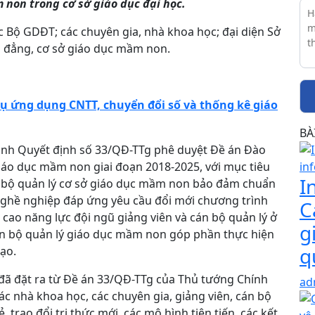
 non trong cơ sở giáo dục đại học.
c Bộ GDĐT; các chuyên gia, nhà khoa học; đại diện Sở
 đẳng, cơ sở giáo dục mầm non.
 ứng dụng CNTT, chuyển đổi số và thống kê giáo
BÀ
ành Quyết định số 33/QĐ-TTg phê duyệt Đề án Đào
giáo dục mầm non giai đoạn 2018-2025, với mục tiêu
I
án bộ quản lý cơ sở giáo dục mầm non bảo đảm chuẩn
ghề nghiệp đáp ứng yêu cầu đổi mới chương trình
C
ao năng lực đội ngũ giảng viên và cán bộ quản lý ở
g
cán bộ quản lý giáo dục mầm non góp phần thực hiện
q
tạo.
đã đặt ra từ Đề án 33/QĐ-TTg của Thủ tướng Chính
ad
ác nhà khoa học, các chuyên gia, giảng viên, cán bộ
trao đổi tri thức mới, các mô hình tiên tiến, các kết