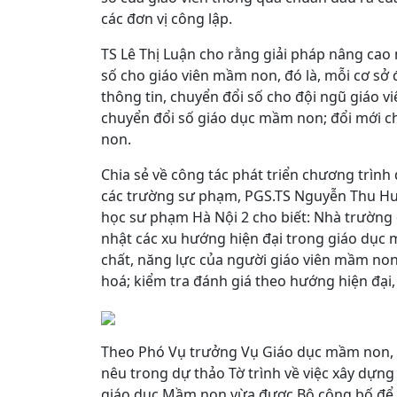
các đơn vị công lập.
TS Lê Thị Luận cho rằng giải pháp nâng cao
số cho giáo viên mầm non, đó là, mỗi cơ s
thông tin, chuyển đổi số cho đội ngũ giáo v
chuyển đổi số giáo dục mầm non; đổi mới 
non.
Chia sẻ về công tác phát triển chương trìn
các trường sư phạm, PGS.TS Nguyễn Thu H
học sư phạm Hà Nội 2 cho biết: Nhà trường
nhật các xu hướng hiện đại trong giáo dục 
chất, năng lực của người giáo viên mầm non
hoá; kiểm tra đánh giá theo hướng hiện đại, 
Theo Phó Vụ trưởng Vụ Giáo dục mầm non, 
nêu trong dự thảo Tờ trình về việc xây dựn
giáo dục Mầm non vừa được Bộ công bố để l