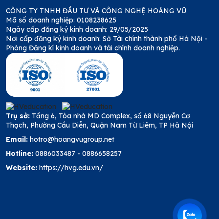
CÔNG TY TNHH ĐẦU TƯ VÀ CÔNG NGHỆ HOÀNG VŨ
Mã số doanh nghiệp: 0108238625
Ngày cấp đăng ký kinh doanh: 29/05/2025
Nơi cấp đăng ký kinh doanh: Sở Tài chính thành phố Hà Nội -
Phòng Đăng kí kinh doanh và tài chính doanh nghiệp.
Trụ sở:
Tầng 6, Tòa nhà MD Complex, số 68 Nguyễn Cơ
Thạch, Phường Cầu Diễn, Quận Nam Từ Liêm, TP Hà Nội
Email:
hotro@hoangvugroup.net
Hotline:
0886033487
-
0886658257
Website:
https://hvg.edu.vn/