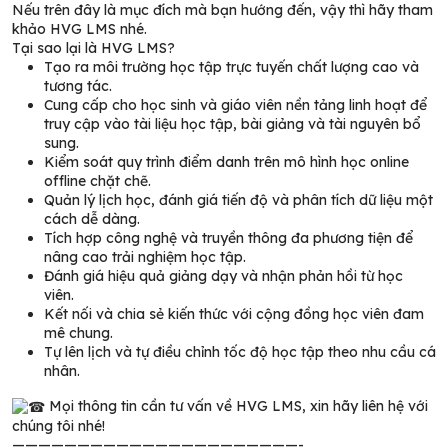
Nếu trên đây là mục đích mà bạn hướng đến, vậy thì hãy tham
khảo HVG LMS nhé.
Tại sao lại là HVG LMS?
Tạo ra môi trường học tập trực tuyến chất lượng cao và
tương tác.
Cung cấp cho học sinh và giáo viên nền tảng linh hoạt để
truy cập vào tài liệu học tập, bài giảng và tài nguyên bổ
sung.
Kiểm soát quy trình điểm danh trên mô hình học online
offline chặt chẽ.
Quản lý lịch học, đánh giá tiến độ và phân tích dữ liệu một
cách dễ dàng.
Tích hợp công nghệ và truyền thông đa phương tiện để
nâng cao trải nghiệm học tập.
Đánh giá hiệu quả giảng dạy và nhận phản hồi từ học
viên.
Kết nối và chia sẻ kiến thức với cộng đồng học viên đam
mê chung.
Tự lên lịch và tự điều chỉnh tốc độ học tập theo nhu cầu cá
nhân.
Mọi thông tin cần tư vấn về HVG LMS, xin hãy liên hệ với
chúng tôi nhé!
——————————————————————-