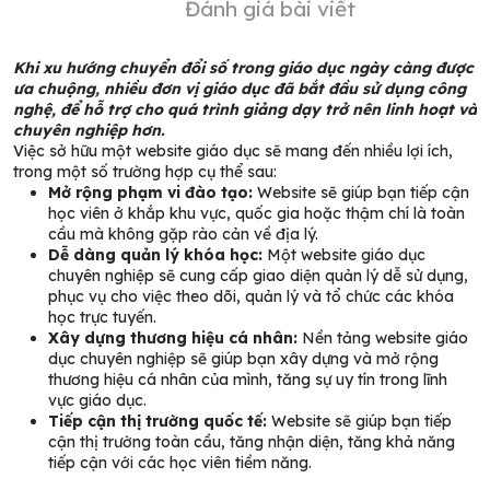
Đánh giá bài viết
Khi xu hướng chuyển đổi số trong giáo dục ngày càng được
ưa chuộng, nhiều đơn vị giáo dục đã bắt đầu sử dụng công
nghệ, để hỗ trợ cho quá trình giảng dạy trở nên linh hoạt và
chuyên nghiệp hơn.
Việc sở hữu một website giáo dục sẽ mang đến nhiều lợi ích,
trong một số trường hợp cụ thể sau:
️Mở rộng phạm vi đào tạo:
Website sẽ giúp bạn tiếp cận
học viên ở khắp khu vực, quốc gia hoặc thậm chí là toàn
cầu mà không gặp rào cản về địa lý.
️Dễ dàng quản lý khóa học:
Một website giáo dục
chuyên nghiệp sẽ cung cấp giao diện quản lý dễ sử dụng,
phục vụ cho việc theo dõi, quản lý và tổ chức các khóa
học trực tuyến.
️Xây dựng thương hiệu cá nhân:
Nền tảng website giáo
dục chuyên nghiệp sẽ giúp bạn xây dựng và mở rộng
thương hiệu cá nhân của mình, tăng sự uy tín trong lĩnh
vực giáo dục.
️Tiếp cận thị trường quốc tế:
Website sẽ giúp bạn tiếp
cận thị trường toàn cầu, tăng nhận diện, tăng khả năng
tiếp cận với các học viên tiềm năng.