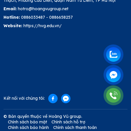
Thạch, Phường Cầu Diễn, Quận Nam Từ Liêm, TP Hà Nội
Email:
hotro@hoangvugroup.net
Hotline:
0886033487
-
0886658257
Website:
https://hvg.edu.vn/
Kết nối với chúng tôi:
© Bản quyền thuộc về Hoàng Vũ group.
Chính sách bảo mật
Chính sách hỗ trợ
Chính sách bảo hành
Chính sách thanh toán