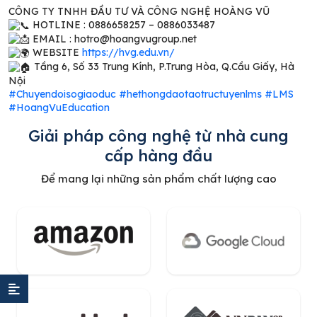
CÔNG TY TNHH ĐẦU TƯ VÀ CÔNG NGHỆ HOÀNG VŨ
HOTLINE : 0886658257 – 0886033487
EMAIL : hotro@hoangvugroup.net
WEBSITE
https://hvg.edu.vn/
Tầng 6, Số 33 Trung Kính, P.Trung Hòa, Q.Cầu Giấy, Hà
Nội
#Chuyendoisogiaoduc
#hethongdaotaotructuyenlms
#LMS
#HoangVuEducation
Giải pháp công nghệ từ nhà cung
cấp hàng đầu
Để mang lại những sản phẩm chất lượng cao