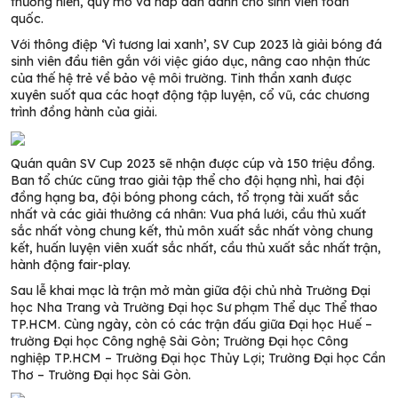
thường niên, quy mô và hấp dẫn dành cho sinh viên toàn
quốc.
Với thông điệp ‘Vì tương lai xanh’, SV Cup 2023 là giải bóng đá
sinh viên đầu tiên gắn với việc giáo dục, nâng cao nhận thức
của thế hệ trẻ về bảo vệ môi trường. Tinh thần xanh được
xuyên suốt qua các hoạt động tập luyện, cổ vũ, các chương
trình đồng hành của giải.
Quán quân SV Cup 2023 sẽ nhận được cúp và 150 triệu đồng.
Ban tổ chức cũng trao giải tập thể cho đội hạng nhì, hai đội
đồng hạng ba, đội bóng phong cách, tổ trọng tài xuất sắc
nhất và các giải thưởng cá nhân: Vua phá lưới, cầu thủ xuất
sắc nhất vòng chung kết, thủ môn xuất sắc nhất vòng chung
kết, huấn luyện viên xuất sắc nhất, cầu thủ xuất sắc nhất trận,
hành động fair-play.
Sau lễ khai mạc là trận mở màn giữa đội chủ nhà Trường Đại
học Nha Trang và Trường Đại học Sư phạm Thể dục Thể thao
TP.HCM. Cùng ngày, còn có các trận đấu giữa Đại học Huế –
trường Đại học Công nghệ Sài Gòn; Trường Đại học Công
nghiệp TP.HCM – Trường Đại học Thủy Lợi; Trường Đại học Cần
Thơ – Trường Đại học Sài Gòn.