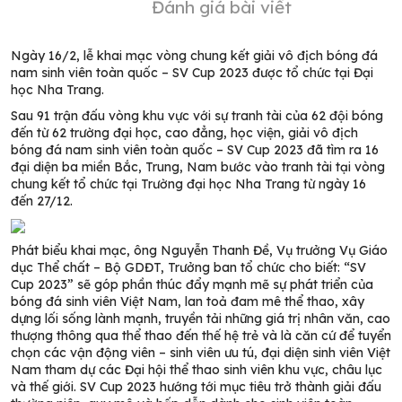
Đánh giá bài viết
Ngày 16/2, lễ khai mạc vòng chung kết giải vô địch bóng đá
nam sinh viên toàn quốc – SV Cup 2023 được tổ chức tại Đại
học Nha Trang.
Sau 91 trận đấu vòng khu vực với sự tranh tài của 62 đội bóng
đến từ 62 trường đại học, cao đẳng, học viện, giải vô địch
bóng đá nam sinh viên toàn quốc – SV Cup 2023 đã tìm ra 16
đại diện ba miền Bắc, Trung, Nam bước vào tranh tài tại vòng
chung kết tổ chức tại Trường đại học Nha Trang từ ngày 16
đến 27/12.
Phát biểu khai mạc, ông Nguyễn Thanh Đề, Vụ trưởng Vụ Giáo
dục Thể chất – Bộ GDĐT, Trưởng ban tổ chức cho biết: “SV
Cup 2023” sẽ góp phần thúc đẩy mạnh mẽ sự phát triển của
bóng đá sinh viên Việt Nam, lan toả đam mê thể thao, xây
dựng lối sống lành mạnh, truyền tải những giá trị nhân văn, cao
thượng thông qua thể thao đến thế hệ trẻ và là căn cứ để tuyển
chọn các vận động viên – sinh viên ưu tú, đại diện sinh viên Việt
Nam tham dự các Đại hội thể thao sinh viên khu vực, châu lục
và thế giới. SV Cup 2023 hướng tới mục tiêu trở thành giải đấu