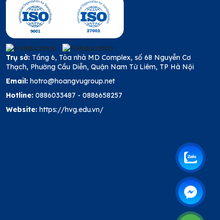
Trụ sở:
Tầng 6, Tòa nhà MD Complex, số 68 Nguyễn Cơ
Thạch, Phường Cầu Diễn, Quận Nam Từ Liêm, TP Hà Nội
Email:
hotro@hoangvugroup.net
Hotline:
0886033487
-
0886658257
Website:
https://hvg.edu.vn/