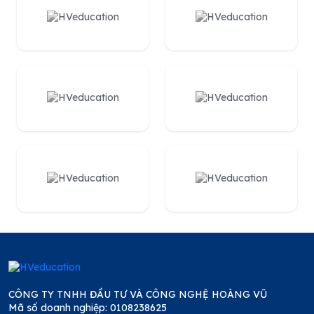
CÔNG TY TNHH ĐẦU TƯ VÀ CÔNG NGHỆ HOÀNG VŨ
Mã số doanh nghiệp: 0108238625