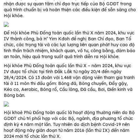
nhận được sự quan tâm chỉ đạo trực tiếp của Bộ GDĐT trong
quá trình chuẩn bị và hoàn thiện các điều kiện để sẵn sàng cho
Hội khỏe.
Để Hội khỏe Phù Đổng toàn quốc lần thứ X năm 2024, khu vực
IV thành công, bà H’ Yim Kđoh đề nghị Ban Chỉ đạo, Ban Tổ
chức, các trọng tài và các lực lượng liên quan phát huy cao độ
tinh thần trách nhiệm, khách quan, vô tư, công bằng, đảm bảo
an toàn, hiệu quả trong suốt quá trình diễn ra Hội khỏe.
Hội khỏe Phù Đổng toàn quốc lần thứ X – năm 2024, khu vực
IV được tổ chức tại tỉnh Đắk Lắk từ ngày 20/4 đến ngày
28/4/2024. Có 13 đoàn với 1.468 vận động viên tham gia tranh
tài ở 11 môn thi đấu gồm: Bóng đá, Bóng chuyền, Đẩy gậy,
Kéo co, Aerobic, Bóng rổ, Cầu lông, Đá cầu, Bơi, Điền kinh và
Bóng bàn.
Hội khoẻ Phù Đổng toàn quốc là hoạt động thường niên do Bộ
GDĐT chủ trì phối hợp với các Bộ, ngành, địa phương tổ chức
định kỳ 4 năm một lần. Tuy nhiên do dịch bệnh Covid-19 nên
hoạt động này gián đoạn từ năm 2016 (lần thứ IX) đến năm
2024 mới tổ chức lần thứ X.