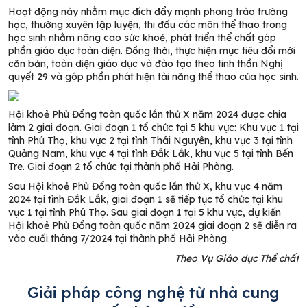
Hoạt động này nhằm mục đích đẩy mạnh phong trào trường
học, thường xuyên tập luyện, thi đấu các môn thể thao trong
học sinh nhằm nâng cao sức khoẻ, phát triển thể chất góp
phần giáo dục toàn diện. Đồng thời, thực hiện mục tiêu đổi mới
căn bản, toàn diện giáo dục và đào tạo theo tinh thần Nghị
quyết 29 và góp phần phát hiện tài năng thể thao của học sinh.
Hội khoẻ Phù Đổng toàn quốc lần thứ X năm 2024 được chia
làm 2 giai đoạn. Giai đoạn 1 tổ chức tại 5 khu vực: Khu vực 1 tại
tỉnh Phú Thọ, khu vực 2 tại tỉnh Thái Nguyên, khu vực 3 tại tỉnh
Quảng Nam, khu vực 4 tại tỉnh Đắk Lắk, khu vực 5 tại tỉnh Bến
Tre. Giai đoạn 2 tổ chức tại thành phố Hải Phòng.
Sau Hội khoẻ Phù Đổng toàn quốc lần thứ X, khu vực 4 năm
2024 tại tỉnh Đắk Lắk, giai đoạn 1 sẽ tiếp tục tổ chức tại khu
vực 1 tại tỉnh Phú Thọ. Sau giai đoạn 1 tại 5 khu vực, dự kiến
Hội khoẻ Phù Đổng toàn quốc năm 2024 giai đoạn 2 sẽ diễn ra
vào cuối tháng 7/2024 tại thành phố Hải Phòng.
Theo Vụ Giáo dục Thể chất
Giải pháp công nghệ từ nhà cung