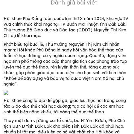
Đánh giá bài viết
Hội khỏe Phù Đổng toàn quốc lần thứ X năm 2024, khu vực IV
vừa chính thức khai mạc tại TP Buôn Ma Thuột, tỉnh Đắk Lắk.
Thứ trưởng Bộ Giáo dục và Đào tạo (GDĐT) Nguyễn Thị Kim
Chi dự lễ khai mạc.
Phát biểu tại buổi lễ, Thứ trưởng Nguyễn Thị Kim Chi nhấn
mạnh: Hội khỏe Phù Đổng là ngày hội văn hóa thể thao của
tuổi trẻ học đường, có ý nghĩa quan trọng. Qua đó, động viên
học sinh phổ thông các cấp tham gia tích cực phong trào tập
luyện thể dục thể thao, rèn luyện thân thể, tăng cường sức
khỏe; góp phần giáo dục toàn diện cho học sinh với tinh thần
“Khỏe để xây dựng và bảo vệ tổ quốc Việt Nam Xã hội chủ
nghĩa”.
Hội khỏe cũng là dịp để gặp gỡ, giao lưu, học hỏi trong công
tác Giáo dục thể chất học đường; tạo cơ hội để các em học
sinh thể hiện năng khiếu, tài năng thể dục thể thao.
Thay mặt đơn vị đăng cai tổ chức, bà H’ Yim Kđoh, Phó Chủ
tịch UBND tỉnh Đắk Lắk cho biết: Tỉnh Đắk Lắk đã phối hợp.
chuẩn bị tốt mọi điều kiện cơ sở vật chất cho Hội khỏe và