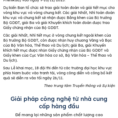
Phenikaa) vào ngày 9-10/12/2023.
Dự kiến Ban tổ chức sẽ trao giải toàn đoàn và giải tiết mục cho
vòng khu vực và vòng chung kết. Các giải Nhất, Nhì toàn đoàn
khu vực và chung kết sẽ nhận được Bằng khen của Bộ trưởng
Bộ GDĐT, giải Ba và giải Khuyến khích toàn đoàn được trao
Giấy chứng nhận của Bộ GDĐT.
Các giải Nhất, Nhì tiết mục ở vòng chung kết ngoài khen của
Bộ trưởng Bộ GDĐT, còn được nhận huy chương Vàng và Bạc
của Bộ Văn hóa, Thể thao và Du lịch; giải Ba, giải Khuyến
khích tiết mục được nhận Giấy chứng nhận của Bộ GDĐT và
Giấy khen của Cục Văn hóa cơ sở, Bộ Văn hóa – Thể thao và
Du lịch).
Sau Lễ khai mạc, 18 đội thi đến từ các trường đại học khu vực
phía Nam bước vào tranh tải, vòng công diễn và công bố kết
quả sẽ diễn ra vào tối ngày 26/11.
Theo trung tâm Truyền thông và Sự kiện
Giải pháp công nghệ từ nhà cung
cấp hàng đầu
Để mang lại những sản phẩm chất lượng cao