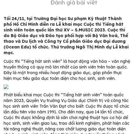
Đánh giá bài viết
Tối 24/11, tại Trường Đại học Sư phạm Kỹ thuật Thành
phố Hồ Chí Minh diễn ra Lễ khai mạc Cuộc thi Tiếng hát
sinh viên toàn quốc lần thứ XV – S.MUSIC 2023. Cuộc thi
do Bộ Giáo dục và Đào tạo phối hợp với Bộ Văn hoá, Thể
thao và Du lịch và Công ty Cổ phần Giáo dục Đại dương
(Ocean Edu) tổ chức. Thứ trưởng Ngô Thị Minh dự Lễ khai
mạc.
Cuộc thi “Tiếng hát sinh viên” là hoạt động văn hóa – văn nghệ
truyền thống có quy mô lớn nhất của sinh viên trên toàn quốc.
Đây là một trong nhiều hoạt động giáo dục, góp phần thực
hiện mục tiêu giáo dục toàn diện cho học sinh, sinh viên.
Phát biểu khai mạc Cuộc thi “Tiếng hát sinh viên” toàn quốc
năm 2023, Quyền Vụ trưởng Vụ Giáo dục Chính trị và công tác
học sinh sinh viên Trần Văn Đạt cho biết: Cuộc thi được tổ chức
lần đầu tiên vào năm 1991. Cho đến nay, qua 14 lần tổ chức,
Cuộc thi được khẳng định là sân chơi nghệ thuật tạo cơ hội để
học sinh, sinh viên giao lưu, trao đổi kinh nghiệm, phát hiện các
tài năng nghệ thuật, nâng cao chất lượng giáo dục toàn diện