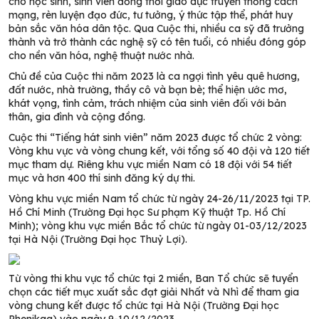
cho học sinh, sinh viên đồng thời giáo dục truyền thống cách
mạng, rèn luyện đạo đức, tư tưởng, ý thức tập thể, phát huy
bản sắc văn hóa dân tộc. Qua Cuộc thi, nhiều ca sỹ đã trưởng
thành và trở thành các nghệ sỹ có tên tuổi, có nhiều đóng góp
cho nền văn hóa, nghệ thuật nước nhà.
Chủ đề của Cuộc thi năm 2023 là ca ngợi tình yêu quê hương,
đất nước, nhà trường, thầy cô và bạn bè; thể hiện ước mơ,
khát vọng, tình cảm, trách nhiệm của sinh viên đối với bản
thân, gia đình và cộng đồng.
Cuộc thi “Tiếng hát sinh viên” năm 2023 được tổ chức 2 vòng:
Vòng khu vực và vòng chung kết, với tổng số 40 đội và 120 tiết
mục tham dự. Riêng khu vực miền Nam có 18 đội với 54 tiết
mục và hơn 400 thí sinh đăng ký dự thi.
Vòng khu vực miền Nam tổ chức từ ngày 24-26/11/2023 tại TP.
Hồ Chí Minh (Trường Đại học Sư phạm Kỹ thuật Tp. Hồ Chí
Minh); vòng khu vực miền Bắc tổ chức từ ngày 01-03/12/2023
tại Hà Nội (Trường Đại học Thuỷ Lợi).
Từ vòng thi khu vực tổ chức tại 2 miền, Ban Tổ chức sẽ tuyển
chọn các tiết mục xuất sắc đạt giải Nhất và Nhì để tham gia
vòng chung kết được tổ chức tại Hà Nội (Trường Đại học