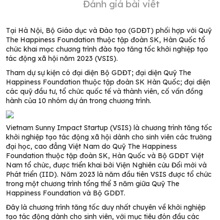
Đánh giá bài viết
Tại Hà Nội, Bộ Giáo dục và Đào tạo (GDĐT) phối hợp với Quỹ
The Happiness Foundation thuộc tập đoàn SK, Hàn Quốc tổ
chức khai mạc chương trình đào tạo tăng tốc khởi nghiệp tạo
tác động xã hội năm 2023 (VSIS).
Tham dự sự kiện có đại diện Bộ GDĐT; đại diện Quỹ The
Happiness Foundation thuộc tập đoàn SK Hàn Quốc; đại diện
các quỹ đầu tư, tổ chức quốc tế và thành viên, cố vấn đồng
hành của 10 nhóm dự án trong chương trình.
Vietnam Sunny Impact Startup (VSIS) là chương trình tăng tốc
khởi nghiệp tạo tác động xã hội dành cho sinh viên các trường
đại học, cao đẳng Việt Nam do Quỹ The Happiness
Foundation thuộc tập đoàn SK, Hàn Quốc và Bộ GDĐT Việt
Nam tổ chức, được triển khai bởi Viện Nghiên cứu Đổi mới và
Phát triển (IID). Năm 2023 là năm đầu tiên VSIS được tổ chức
trong một chương trình tổng thể 3 năm giữa Quỹ The
Happiness Foundation và Bộ GDĐT.
Đây là chương trình tăng tốc duy nhất chuyên về khởi nghiệp
tạo tác động dành cho sinh viên, với mục tiêu đón đầu các