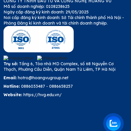
CÔNG TY TNHH ĐẦU TƯ VÀ CÔNG NGHỆ HOÀNG VŨ
Mã số doanh nghiệp: 0108238625
Ngày cấp đăng ký kinh doanh: 29/05/2025
Nơi cấp đăng ký kinh doanh: Sở Tài chính thành phố Hà Nội -
Phòng Đăng kí kinh doanh và tài chính doanh nghiệp.
Trụ sở:
Tầng 6, Tòa nhà MD Complex, số 68 Nguyễn Cơ
Thạch, Phường Cầu Diễn, Quận Nam Từ Liêm, TP Hà Nội
Email:
hotro@hoangvugroup.net
Hotline:
0886033487
-
0886658257
Website:
https://hvg.edu.vn/