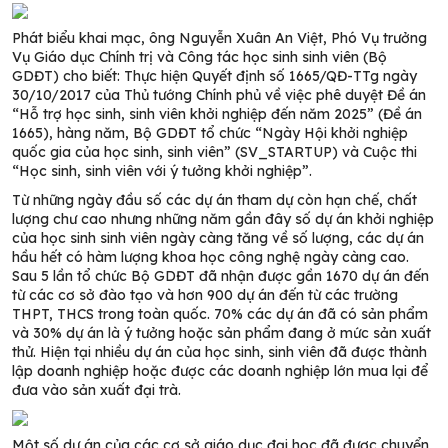
Phát biểu khai mạc, ông Nguyễn Xuân An Việt, Phó Vụ trưởng
Vụ Giáo dục Chính trị và Công tác học sinh sinh viên (Bộ
GDĐT) cho biết: Thực hiện Quyết định số 1665/QĐ-TTg ngày
30/10/2017 của Thủ tướng Chính phủ về việc phê duyệt Đề án
“Hỗ trợ học sinh, sinh viên khởi nghiệp đến năm 2025” (Đề án
1665), hàng năm, Bộ GDĐT tổ chức “Ngày Hội khởi nghiệp
quốc gia của học sinh, sinh viên” (SV_STARTUP) và Cuộc thi
“Học sinh, sinh viên với ý tưởng khởi nghiệp”.
Từ những ngày đầu số các dự án tham dự còn hạn chế, chất
lượng chư cao nhưng những năm gần đây số dự án khởi nghiệp
của học sinh sinh viên ngày càng tăng về số lượng, các dự án
hầu hết có hàm lượng khoa học công nghệ ngày càng cao.
Sau 5 lần tổ chức Bộ GDĐT đã nhận được gần 1670 dự án đến
từ các cơ sở đào tạo và hơn 900 dự án đến từ các trường
THPT, THCS trong toàn quốc. 70% các dự án đã có sản phẩm
và 30% dự án là ý tưởng hoặc sản phẩm đang ở mức sản xuất
thử. Hiện tại nhiều dự án của học sinh, sinh viên đã được thành
lập doanh nghiệp hoặc được các doanh nghiệp lớn mua lại để
đưa vào sản xuất đại trà.
Một số dự án của các cơ sở giáo dục đại học đã được chuyển