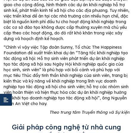
giao cho cộng đồng, hình thành các dự án khởi nghiệp hỗ trợ
sinh kế, phát triển kinh tế xã hội cho các địa phương. Tuy nhiên,
việc triển khai đề án tại các nhà trường còn nhiều hạn chế, đặc
biệt là nguồn kinh phí đầu tư cho hoạt động khởi nghiệp trong
các cơ sở đào tạo không được cấp thường xuyên mà chủ yếu
cấp theo các hoạt động, do đó rất khó khăn trong việc xây
dựng và hoạch định kế hoạch.
“Chính vì vậy việc Tập đoàn Sunny, Tổ chức The Happiness
Foundation đề xuất triển khai dự án “Tăng tốc khởi nghiệp tạo
tác động xã hội: Hỗ trợ sinh viên phát triển dự án khởi nghiệp
tạo tác động xã hội sau Ngày Hội khởi nghiệp quốc gia của
học sinh, sinh viên” là phù hợp với bối cảnh và phù hợp với
mục tiêu Thúc đẩy tinh thần khởi nghiệp của sinh viên, trang bị
kiến thức và kỹ năng về khởi nghiệp trong lĩnh vực doanh
nghiệp tạo tác động xã hội cho sinh viên; hỗ trợ các nhóm sinh
viên hoàn thiện và hiện thực hóa các dự án khởi nghiệp hướng
đến khởi tạo doanh nghiệp tạo tác động xã hội”, ông Nguyễn
Xuân An Việt cho hay.
Theo trung tâm Truyền thông và Sự kiện
Giải pháp công nghệ từ nhà cung