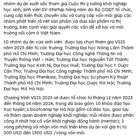
nhóm dự án xuất sắc tham gia Cuộc thi ý tưởng khởi nghiệp
học sinh, sinh viên SV-Startup hàng năm do Bộ GDĐT tổ chức,
cung cấp kiến thức chuyên sâu và cung cấp vốn mồi giúp các
nhóm phát triển rõ nét sản phẩm và đưa sản phẩm ra thị
trường, bên cạnh việc giải quyết các vấn đề xã hội và môi
trường nổi cộm ở Việt Nam.
10 nhóm dự án của sinh viên được lựa chọn tham gia VSIS
năm 2023 đến từ các trường: Trường Đại học Nông Lâm Thành
phố Hồ Chí Minh; Trường Đại học Công nghệ Thông tin và
Truyền thông Việt – Hàn; Trường Đại học Nguyễn Tất Thành;
Trường Đại học Kinh tế, Đại học Huế; Trường Đại học Y Dược
Cần Thơ; Trường Đại học Công nghiệp Thành phố Hồ Chí Minh;
Trường Đại học Phenikaa; Trường Đại học Sư phạm Kỹ thuật
Thành phố Hồ Chí Minh; Trường Đại học Dược Hà Nội; Trường
Đại học Mở Hà Nội.
Chương trình VSIS 2023 sẽ được tổ chức từ tháng 12 năm 2023
đến tháng 04 năm 2024, trong đó bao gồm: 10 khóa đào tạo
trực tuyến; 1 bootcamp tại Hà Nội gồm có đào tạo, giao lưu
và thăm quan doanh nghiệp khởi nghiệp; mỗi nhóm được phân
công ít nhất hai cố vấn khởi nghiệp đồng hành (mentor); 2
vòng pitching và nhận vốn mồi triển khai dự án với giá trị từ
500 USD đến 1500 USD /vòng vốn mồi.