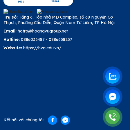
Trụ sở:
Tầng 6, Tòa nhà MD Complex, số 68 Nguyễn Cơ
Thạch, Phường Cầu Diễn, Quận Nam Từ Liêm, TP Hà Nội
Email:
hotro@hoangvugroup.net
Hotline:
0886033487
-
0886658257
Website:
https://hvg.edu.vn/
Kết nối với chúng tôi: