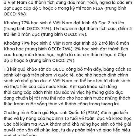
ở Việt Nam có thành tích đứng đầu môn Toán, nghĩa là các em
đạt được cấp độ 5 hoặc 6 trong kỳ thi toán PISA (trung bình
OECD: 9%).
Khoảng 77% học sinh ở Việt Nam đạt trình độ Đọc 2 trở lên
(trung bình OECD: 74%). 1% học sinh
đạt thành tích cao,
điểm 5
trở lên ở môn đọc (trung bình OECD: 7%).
Khoảng 79% học sinh ở Việt Nam đạt trình độ 2 trở lên ở môn
Khoa học (trung bình OECD: 76%). 2% học sinh đạt thành tích
cao trong môn khoa học, nghĩa là các em thành thạo ở Cấp
độ 5 hoặc 6 (trung bình OECD: 7%).
Từ kết quả khảo sát do OECD công bố trên đây, bằng cách so
sánh kết quả trên phạm vi quốc tế, các nhà hoạch định chính
sách và nhà giáo dục ở Việt Nam có thể học hỏi từ chính sách
và thực tiễn của các nước khác.
Kết quả khảo sát đồng
thời
cung cấp
cách
nhìn sâu sắc về việc hệ thống giáo dục
đang chuẩn bị tốt như thế nào cho học sinh trước những thách
thức trong cuộc sống thực và thành công trong tương lai.
Chương trình Đánh giá Học sinh Quốc tế (PISA) đánh giá kiến ​​
thức và kỹ năng của học sinh 15 tuổi về toán, đọc và khoa học.
Các bài kiểm tra
PISA
khám phá khả năng học sinh có thể giải
quyết các vấn đề phức tạp, tư duy phản biện và giao tiếp hiệu
quả như thế nào.