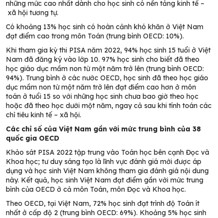
những mức cao nhất dành cho học sinh có nền tảng kinh tế
–
xã hội tương tự.
Có khoảng 13% học sinh có hoàn cảnh khó khăn ở Việt Nam
đạt điểm cao trong môn Toán
(t
rung bình OECD
:
10%
)
.
Khi tham gia kỳ thi PISA năm 2022, 94% học sinh 15 tuổi ở Việt
Nam đã đăng ký vào lớp 10. 97%
học sinh
cho biết đã theo
học giáo dục mầm non từ một năm trở lên (trung bình OECD:
94%).
Trung bình ở các nước OECD, học sinh đã theo học giáo
dục mầm non từ một năm trở lên đạt điểm cao hơn ở môn
toán ở tuổi 15 so với những học sinh chưa bao giờ theo học
hoặc đã theo học dưới một năm, ngay cả sau khi tính toán các
chỉ tiêu kinh tế – xã hội.
Các chỉ số của Việt Nam gần với mức trung bình
của 38
quốc gia
OECD
Khảo sát PISA 2022 tập trung vào Toán học
bên cạnh
Đọc và
Khoa học
;
tư duy sáng tạo là lĩnh vực đánh giá mới
được áp
dụng và học sinh
Việt Nam không tham gia đánh giá nội
dung
này
.
Kết quả, học sinh Việt Nam
đạt điểm gần với mức trung
bình của OECD ở
cả
môn Toán
,
môn Đọc và Khoa học.
Theo OECD, tại Việt Nam, 72% học sinh đạt trình độ Toán ít
nhất ở cấp độ 2 (trung bình OECD: 69%). Khoảng 5% học sinh