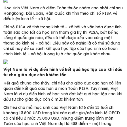
Học sinh Việt Nam có điểm Toán thuộc nhóm cao nhất chỉ sau
Hongkong, Đài Loan, Hàn Quốc khi tính theo chỉ số PISA về
điều kiện kinh tế
–
xã hội.
Chỉ số PISA về tình trạng kinh tế – xã hội và văn hóa được tính
toán sao cho tất cả học sinh tham gia kỳ thi PISA, bất kể họ
sống ở quốc gia nào, đều có thể được xếp vào cùng một
thang đo kinh tế – xã hội. Điều này có nghĩa là có thể sử dụng
chỉ số này để so sánh kết quả học tập của học sinh có hoàn
cảnh kinh tế – xã hội tương tự ở các quốc gia khác nhau.
Việt Nam là ví dụ điển hình về kết quả học tập cao khi đầu
tư cho giáo dục còn khiêm tốn
Kết quả chung cho thấy, chi tiêu cho giáo dục cao hơn có liên
quan đến kết quả cao hơn ở môn Toán PISA. Tuy nhiên, Việt
Nam là ví dụ điển hình về học sinh đạt kết quả học tập cao khi
đầu tư cho giáo dục còn ở mức khiêm tốn.
Chi tiêu cho mỗi học sinh của Việt Nam từ 6 đến 15 tuổi chỉ
khoảng 13.800 USD trong khi các quốc gia/nền kinh tế OECD
có chi tiêu ở mức 75.000 USD, nhưng điểm trung bình môn
Toán của học sinh Việt Nam đạt là 438 điểm – một trong