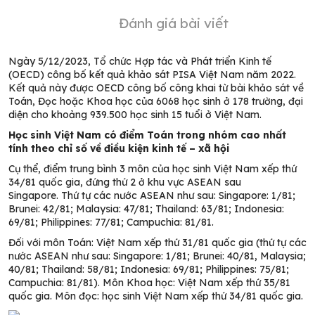
Đánh giá bài viết
Ngày 5/12/2023, Tổ chức Hợp tác và Phát triển Kinh tế
(OECD) công bố kết quả khảo sát PISA Việt Nam năm 2022.
Kết quả này được OECD công bố công khai từ bài khảo sát về
Toán, Đọc hoặc Khoa học của 6068 học sinh ở 178 trường, đại
diện cho khoảng 939.500 học sinh 15 tuổi ở Việt Nam.
Học sinh Việt Nam có điểm Toán trong nhóm cao nhất
tính theo chỉ số về điều kiện kinh tế – xã hội
Cụ thể,
điểm trung bình 3 môn của học sinh Việt Nam xếp thứ
34/81 quốc gia, đứng thứ 2
ở khu vực ASEAN sau
Singapore.
Th
ứ tự các nước ASEAN như sau: Singapore: 1/81;
Brunei: 42/81; Malaysia: 47/81; Thailand: 63/81; Indonesia:
69/81; Philippines: 77/81; Campuchia: 81/81.
Đối với môn Toán:
Việt Nam
xếp thứ 31/81 quốc gia
(t
hứ tự các
nước ASEAN như sau: Singapore: 1/81; Brunei: 40/81, Malaysia;
40/81; Thailand: 58/81; Indonesia: 69/81; Philippines: 75/81;
Campuchia: 81/81
)
. Môn Khoa học: Việt Nam xếp thứ 35/81
quốc gia. Môn đọc: học sinh Việt Nam xếp thứ 34/81 quốc gia.