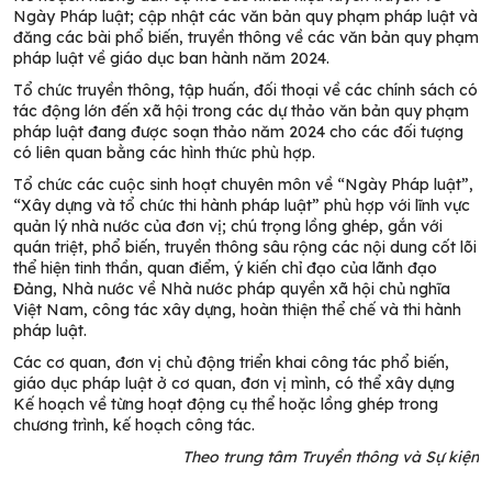
Ngày Pháp luật; cập nhật các văn bản quy phạm pháp luật và
đăng các bài phổ biến, truyền thông về các văn bản quy phạm
pháp luật về giáo dục ban hành năm 2024.
Tổ chức truyền thông, tập huấn, đối thoại về các chính sách có
tác động lớn đến xã hội trong các dự thảo văn bản quy phạm
pháp luật đang được soạn thảo năm 2024 cho các đối tượng
có liên quan bằng các hình thức phù hợp.
Tổ chức các cuộc sinh hoạt chuyên môn về “Ngày Pháp luật”,
“Xây dựng và tổ chức thi hành pháp luật” phù hợp với lĩnh vực
quản lý nhà nước của đơn vị; chú trọng lồng ghép, gắn với
quán triệt, phổ biến, truyền thông sâu rộng các nội dung cốt lõi
thể hiện tinh thần, quan điểm, ý kiến chỉ đạo của lãnh đạo
Đảng, Nhà nước về Nhà nước pháp quyền xã hội chủ nghĩa
Việt Nam, công tác xây dựng, hoàn thiện thể chế và thi hành
pháp luật.
Các cơ quan, đơn vị chủ động triển khai công tác phổ biến,
giáo dục pháp luật ở cơ quan, đơn vị mình, có thể xây dựng
Kế hoạch về từng hoạt động cụ thể hoặc lồng ghép trong
chương trình, kế hoạch công tác.
Theo trung tâm Truyền thông và Sự kiện