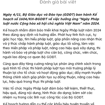
Đánh giá bài viết
Ngày 4/11, Bộ Giáo dục và Đào tạo (GDĐT) ban hành Kế
hoạch số 1604/KH-BGDĐT về việc hưởng ứng “Ngày Pháp
luật nước Cộng hòa xã hội chủ nghĩa Việt Nam” năm 2024.
Kế hoạch nhằm đảm bảo triển khai Ngày Pháp luật năm 2024
theo đúng quy định và hướng dẫn. Phát huy tính tích cực, tự
giác học tập, tìm hiểu pháp luật, góp phần nâng cao nhận thức
và ý thức chấp hành pháp luật, giáo dục lối sống, làm việc
theo Hiến pháp và pháp luật, nâng cao hiệu quả xây dựng, thi
hành và bảo vệ pháp luật cho cán bộ, công chức, viên chức,
người lao động cơ quan Bộ GDĐT.
Cũng qua đây tăng cường năng lực phản ứng chính sách trong
quá trình tổ chức thi hành pháp luật tạo môi trường pháp lý
thuận lợi cho tổ chức và hoạt động giáo dục; đẩy mạnh truyền
thông chính sách góp phần tạo sự đồng thuận, nâng cao hiệu
lực, hiệu quả trong thực thi pháp luật.
Việc tổ chức Ngày Pháp luật đảm bảo tiết kiệm, thiết thực,
hiệu quả, đúng nội dung, hình thức đa dạng; bám sát các
nhiệm vụ trong các lĩnh vực công tác của Bộ GDĐT.
Kế hoạch hướng dẫn cụ thể các khẩu hiệu tuyên truyền về