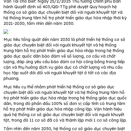
Văn Tài cho biết: Ngày 25/2/2025 Thủ tướng Chính phủ ban
hành Quyết định số 403/QĐ-TTg phê duyệt Quy hoạch hệ
thống cơ sở giáo dục chuyên biệt đối với người khuyết tật và
hệ thống trung tâm hỗ trợ phát triển giáo dục hòa nhập thời kỳ
2021-2030, tầm nhìn đến năm 2050.
Mục tiêu tổng quát đến năm 2030 là phát triển hệ thống cơ sở
giáo dục chuyên biệt đối với người khuyết tật và hệ thống
trung tâm hỗ trợ phát triển giáo dục hòa nhập trong hệ thống
giáo dục quốc dân bảo đảm về số lượng, cơ cấu và chất
lượng, đáp ứng yêu cầu bảo đảm cơ hội công bằng trong tiếp
cận và thụ hưởng dịch vụ giáo dục có chất lượng và nhu cầu
học tập suốt đời đối với người khuyết tật ở tất cả các địa
phương.
Mục tiêu cụ thể nhằm phát triển hệ thống cơ sở giáo dục
chuyên biệt đối với người khuyết tật và hệ thống trung tâm hỗ
trợ phát triển giáo dục hòa nhập trong hệ thống giáo dục quốc
dân, trong đó phấn đấu 100% số đơn vị cấp tỉnh có trung tâm
hỗ trợ phát triển giáo dục hòa nhập công lập. Vận hành hiệu
quả hệ thống cơ sở giáo dục chuyên biệt đối với người khuyết
tật, trong đó 11 cơ sở đã có và thành lập mới 1 cơ sở công lập.
Tầm nhìn đến năm 2050, hệ thống cơ sở giáo dục chuyên biệt