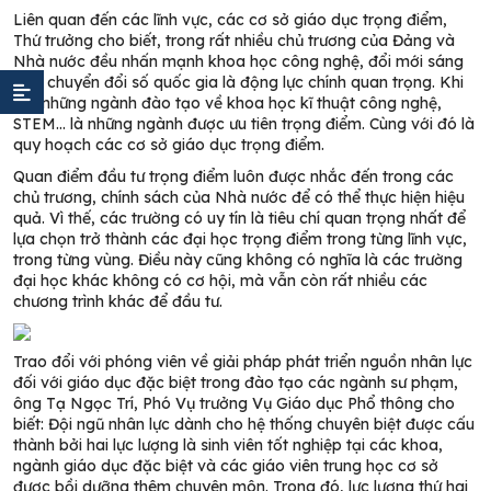
Liên quan đến các lĩnh vực, các cơ sở giáo dục trọng điểm,
Thứ trưởng cho biết, trong rất nhiều chủ trương của Đảng và
Nhà nước đều nhấn mạnh khoa học công nghệ, đổi mới sáng
tạo, chuyển đổi số quốc gia là động lực chính quan trọng. Khi
đó, những ngành đào tạo về khoa học kĩ thuật công nghệ,
STEM… là những ngành được ưu tiên trọng điểm. Cùng với đó là
quy hoạch các cơ sở giáo dục trọng điểm.
Quan điểm đầu tư trọng điểm luôn được nhắc đến trong các
chủ trương, chính sách của Nhà nước để có thể thực hiện hiệu
quả. Vì thế, các trường có uy tín là tiêu chí quan trọng nhất để
lựa chọn trở thành các đại học trọng điểm trong từng lĩnh vực,
trong từng vùng. Điều này cũng không có nghĩa là các trường
đại học khác không có cơ hội, mà vẫn còn rất nhiều các
chương trình khác để đầu tư.
Trao đổi với phóng viên về giải pháp phát triển nguồn nhân lực
đối với giáo dục đặc biệt trong đào tạo các ngành sư phạm,
ông Tạ Ngọc Trí, Phó Vụ trưởng Vụ Giáo dục Phổ thông cho
biết: Đội ngũ nhân lực dành cho hệ thống chuyên biệt được cấu
thành bởi hai lực lượng là sinh viên tốt nghiệp tại các khoa,
ngành giáo dục đặc biệt và các giáo viên trung học cơ sở
được bồi dưỡng thêm chuyên môn. Trong đó, lực lượng thứ hai