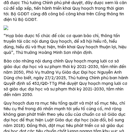
đã được Thủ tướng Chính phủ phê duyệt, đây được xem là căn
cứ để sắp xếp, tiến hành triển khai Quy hoạch trong thời gian
tới. Bộ GDĐT cũng đã công bố công khai trên Cổng thông tin
điện tử Bộ GDĐT.
“Họp báo được tổ chức để các cơ quan báo chí, thông tấn
truyền tải các nội dung Quy hoạch, để xã hội hiểu rõ, hiểu
đúng, hiểu đủ và thực hiện, triển khai Quy hoạch thuận lợi, hiệu
quả”, Thứ trưởng Hoàng Minh Sơn nhận định.
Báo cáo những nội dung chính Quy hoạch mạng lưới cơ sở
giáo dục đại học và sư phạm thời kỳ 2021-2030, tầm nhìn đến
năm 2050, Phó Vụ trưởng Vụ Giáo dục Đại học Nguyễn Anh
Dũng cho biết, ngày 27/2/2025, Thủ tướng Chính phủ ban hành
Quyết định số 452/QĐ-TTg Phê duyệt Quy hoạch mạng lưới cơ
sở giáo dục đại học và sư phạm thời kỳ 2021-2030, tầm nhìn
đến năm 2050.
Quy hoạch đưa ra mục tiêu tổng quát và một số mục tiêu, chỉ
tiêu cụ thể trong đó nhấn mạnh tới yếu tố củng cố, mở rộng
không gian phát triển theo yêu cầu của chuẩn cơ sở Giáo dục
đại học để thực hiện Luật Giáo dục đại học (sửa đổi, bổ sung
năm 2018). Đồng thời, đặt mục tiêu phát triển cơ sở giáo dục
đại học đạt các tiêu chuẩn chất lượng ngang tầm khu vực và