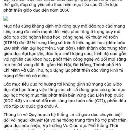
thế giới, đáp ứng yêu cầu thực hiện mục tiêu của Chiến lược
phát triển giáo dục đến năm 2030.
Mục tiêu cũng khẳng định mở rộng quy mô đào tạo của mạng
lưới, trong đó nhấn mạnh đến việc phải tăng tỉ trọng quy mô
đào tạo các ngành khoa học, công nghệ, kỹ thuật và toán
(STEM) đạt 35% trong tổng số trên 3 triệu người học (đảm bảo
260 sinh viên đại học trên 1 vạn dân). Hình thành các trung tâm
giáo dục đại học lớn, đào tạo chất lượng cao, trình độ cao gắn
với nghiên cứu khoa học, phát triển công nghệ và đổi mới sáng
tạo tại 04 vùng đô thị gồm Hà Nội, Đà Nẵng, Thành phố Hồ
Chí Minh và Cần Thơ, tạo động lực phát triển các vùng kinh tế
trọng điểm và cả nước.
Các mục tiêu đưa ra hướng tới khẳng định sứ mạng của Giáo
dục đại học trong việc tăng các chỉ số đóng góp của giáo dục
đại học trong mục tiêu phát triển bền vững của Liên hợp quốc
(SDG 4.3) và chỉ số đổi mới sáng tạo toàn cầu (GII), phấn đấu
vào tốp 10 quốc gia châu Á.
Thông tin về Quy hoạch hệ thống cơ sở giáo dục chuyên biệt
đối với người khuyết tật và hệ thống trung tâm hỗ trợ phát triển
giáo dục hòa nhập, Vụ trưởng Vụ Giáo dục Phổ thông Thái