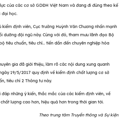
ỗ lực của các cơ sở GDĐH Việt Nam và đang đi đúng theo kế
 đại học.
gũ kiểm định viên, Cục trưởng Huỳnh Văn Chương nhấn mạnh
ồi dưỡng đội ngũ này. Cùng với đó, tham mưu lãnh đạo Bộ
bộ tiêu chuẩn, tiêu chí… tiến dần đến chuyên nghiệp hóa
huyên gia đã giới thiệu, làm rõ các nội dung xung quanh
gày 19/5/2017 quy định về kiểm định chất lượng cơ sở
n, tiêu chí 2 Thông tư này.
 đáp những ý kiến, thắc mắc của các kiểm định viên, về
chất lượng cao hơn, hiệu quả hơn trong thời gian tới.
Theo trung tâm Truyền thông và Sự kiện