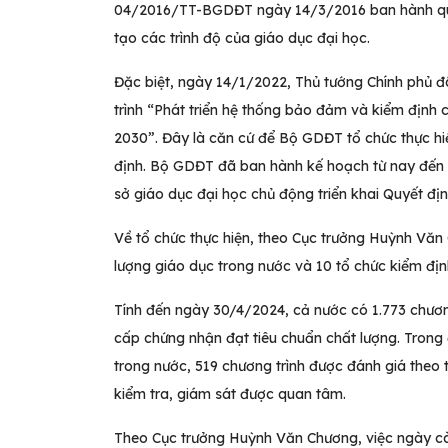
04/2016/TT-BGDĐT ngày 14/3/2016 ban hành quy 
tạo các trình độ của giáo dục đại học.
Đặc biệt, ngày 14/1/2022, Thủ tướng Chính phủ 
trình “Phát triển hệ thống bảo đảm và kiểm định
2030”. Đây là căn cứ để Bộ GDĐT tổ chức thực hi
định. Bộ GDĐT đã ban hành kế hoạch từ nay đến n
sở giáo dục đại học chủ động triển khai Quyết đị
Về tổ chức thực hiện, theo Cục trưởng Huỳnh Văn
lượng giáo dục trong nước và 10 tổ chức kiểm đ
Tính đến ngày 30/4/2024, cả nước có 1.773 chươn
cấp chứng nhận đạt tiêu chuẩn chất lượng. Trong 
trong nước, 519 chương trình được đánh giá theo 
kiểm tra, giám sát được quan tâm.
Theo Cục trưởng Huỳnh Văn Chương, việc ngày c