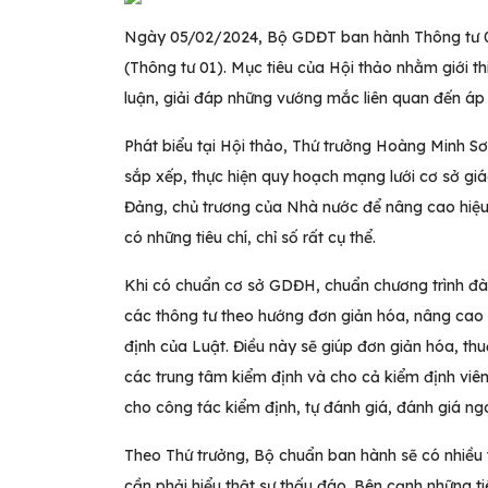
Ngày 05/02/2024, Bộ GDĐT ban hành Thông tư 
(Thông tư 01). Mục tiêu của Hội thảo nhằm giới th
luận, giải đáp những vướng mắc liên quan đến áp
Phát biểu tại Hội thảo, Thứ trưởng Hoàng Minh S
sắp xếp, thực hiện quy hoạch mạng lưới cơ sở giá
Đảng, chủ trương của Nhà nước để nâng cao hiệu
có những tiêu chí, chỉ số rất cụ thể.
Khi có chuẩn cơ sở GDĐH, chuẩn chương trình đào
các thông tư theo hướng đơn giản hóa, nâng cao 
định của Luật. Điều này sẽ giúp đơn giản hóa, thu
các trung tâm kiểm định và cho cả kiểm định viên
cho công tác kiểm định, tự đánh giá, đánh giá n
Theo Thứ trưởng, Bộ chuẩn ban hành sẽ có nhiều 
cần phải hiểu thật sự thấu đáo. Bên cạnh những tiê