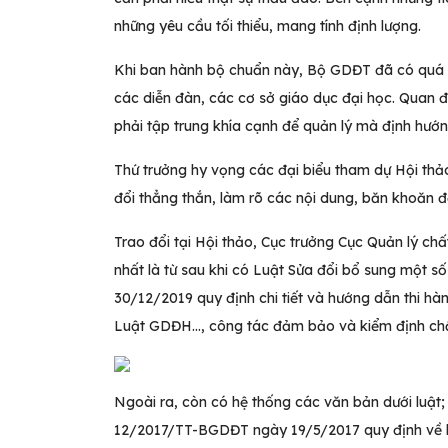
những yêu cầu tối thiểu, mang tính định lượng.
Khi ban hành bộ chuẩn này, Bộ GDĐT đã có quá trì
các diễn đàn, các cơ sở giáo dục đại học. Quan
phải tập trung khía cạnh để quản lý mà định hướn
Thứ trưởng hy vọng các đại biểu tham dự Hội thảo
đổi thẳng thắn, làm rõ các nội dung, băn khoăn để
Trao đổi tại Hội thảo, Cục trưởng Cục Quản lý c
nhất là từ sau khi có Luật Sửa đổi bổ sung một
30/12/2019 quy định chi tiết và hướng dẫn thi hà
Luật GDĐH…, công tác đảm bảo và kiểm định chấ
Ngoài ra, còn có hệ thống các văn bản dưới luật;
12/2017/TT-BGDĐT ngày 19/5/2017 quy định về ki