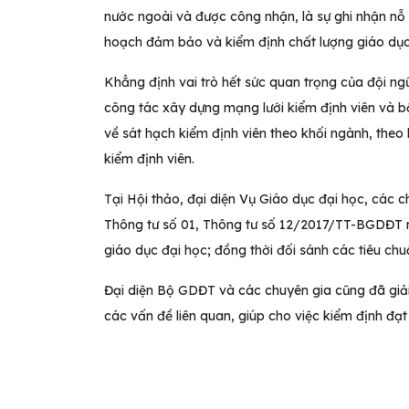
nước ngoài và được công nhận, là sự ghi nhận n
hoạch đảm bảo và kiểm định chất lượng giáo dục
Khẳng định vai trò hết sức quan trọng của đội n
công tác xây dựng mạng lưới kiểm định viên và b
về sát hạch kiểm định viên theo khối ngành, theo 
kiểm định viên.
Tại Hội thảo, đại diện Vụ Giáo dục đại học, các c
Thông tư số 01, Thông tư số 12/2017/TT-BGDĐT n
giáo dục đại học; đồng thời đối sánh các tiêu chuẩ
Đại diện Bộ GDĐT và các chuyên gia cũng đã giải
các vấn đề liên quan, giúp cho việc kiểm định đạt 