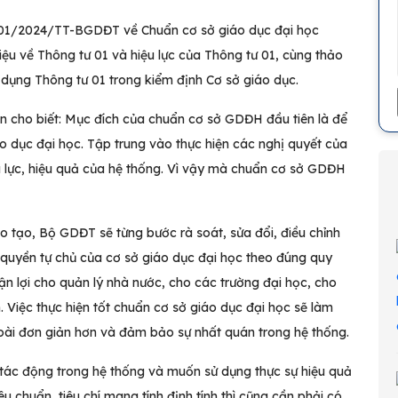
01/2024/TT-BGDĐT về Chuẩn cơ sở giáo dục đại học
iệu về Thông tư 01 và hiệu lực của Thông tư 01, cùng thảo
 dụng Thông tư 01 trong kiểm định Cơ sở giáo dục.
ơn cho biết: Mục đích của chuẩn cơ sở GDĐH đầu tiên là để
o dục đại học. Tập trung vào thực hiện các nghị quyết của
 lực, hiệu quả của hệ thống. Vì vậy mà chuẩn cơ sở GDĐH
 tạo, Bộ GDĐT sẽ từng bước rà soát, sửa đổi, điều chỉnh
quyền tự chủ của cơ sở giáo dục đại học theo đúng quy
ận lợi cho quản lý nhà nước, cho các trường đại học, cho
. Việc thực hiện tốt chuẩn cơ sở giáo dục đại học sẽ làm
goài đơn giản hơn và đảm bảo sự nhất quán trong hệ thống.
tác động trong hệ thống và muốn sử dụng thực sự hiệu quả
u chuẩn, tiêu chí mang tính định tính thì cũng cần phải có