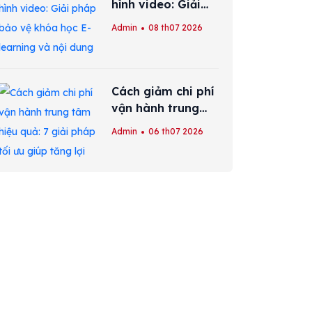
hình video: Giải
pháp bảo vệ khóa
Admin
08 th07 2026
học E-learning và
nội dung số hiệu
quả nhất
Cách giảm chi phí
vận hành trung
tâm hiệu quả: 7
Admin
06 th07 2026
giải pháp tối ưu
giúp tăng lợi
nhuận bền vững