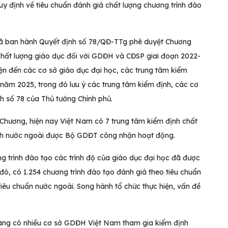
định về tiêu chuẩn đánh giá chất lượng chương trình đào
đã ban hành Quyết định số 78/QĐ-TTg phê duyệt Chương
 chất lượng giáo dục đối với GDĐH và CĐSP giai đoạn 2022-
ện đến các cơ sở giáo dục đại học, các trung tâm kiểm
ăm 2025, trong đó lưu ý các trung tâm kiểm định, các cơ
nh số 78 của Thủ tướng Chính phủ.
 Chương, hiện nay Việt Nam có 7 trung tâm kiểm định chất
ịnh nước ngoài được Bộ GDĐT công nhận hoạt động.
g trình đào tạo các trình độ của giáo dục đại học đã được
đó, có 1.254 chương trình đào tạo đánh giá theo tiêu chuẩn
tiêu chuẩn nước ngoài. Song hành tổ chức thực hiện, vấn đề
àng có nhiều cơ sở GDĐH Việt Nam tham gia kiểm định