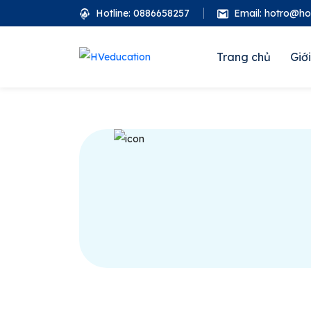
Hotline: 0886658257
Email: hotro@h
Trang chủ
Giới