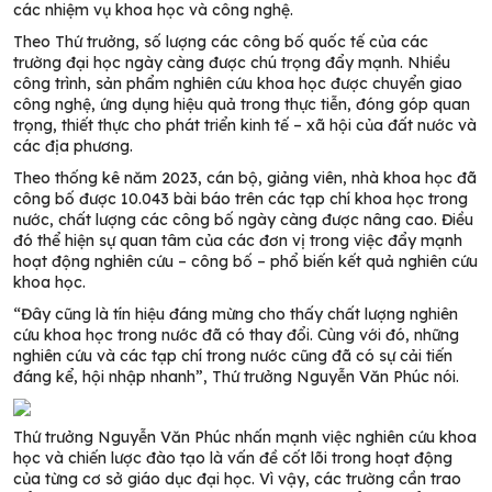
các nhiệm vụ khoa học và công nghệ.
Theo Thứ trưởng, số lượng các công bố quốc tế của các
trường đại học ngày càng được chú trọng đẩy mạnh. Nhiều
công trình, sản phẩm nghiên cứu khoa học được chuyển giao
công nghệ, ứng dụng hiệu quả trong thực tiễn, đóng góp quan
trọng, thiết thực cho phát triển kinh tế – xã hội của đất nước và
các địa phương.
Theo thống kê năm 2023, cán bộ, giảng viên, nhà khoa học đã
công bố được 10.043 bài báo trên các tạp chí khoa học trong
nước, chất lượng các công bố ngày càng được nâng cao. Điều
đó thể hiện sự quan tâm của các đơn vị trong việc đẩy mạnh
hoạt động nghiên cứu – công bố – phổ biến kết quả nghiên cứu
khoa học.
“Đây cũng là tín hiệu đáng mừng cho thấy chất lượng nghiên
cứu khoa học trong nước đã có thay đổi. Cùng với đó, những
nghiên cứu và các tạp chí trong nước cũng đã có sự cải tiến
đáng kể, hội nhập nhanh”, Thứ trưởng Nguyễn Văn Phúc nói.
Thứ trưởng Nguyễn Văn Phúc nhấn mạnh việc nghiên cứu khoa
học và chiến lược đào tạo là vấn đề cốt lõi trong hoạt động
của từng cơ sở giáo dục đại học. Vì vậy, các trường cần trao