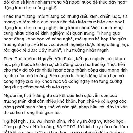
đổi chia sẻ kinh nghiệm trong và ngoài nước để thúc đẩy hoạt
động khoa học công nghệ.
Theo thứ trưởng, mỗi trường có những điều kiện, chiến lược, sứ
mạng và tầm nhìn của mình nên điều kiện thực hiện các hoạt
động khoa học công nghệ cũng khác nhau. Việc các trường
cùng nhau chia sẻ kinh nghiệm rất quan trọng. “Thông qua
hoạt động khoa học và công nghệ, mối quan hệ hợp tác giữa
trường đại học và khu vực doanh nghiệp được tăng cường; hợp
tác quốc tế được đẩy mạnh”, Thứ trưởng nhấn mạnh.
Theo Thứ trưởng Nguyễn Văn Phúc, kết quả nghiên cứu khoa
học phụ thuộc lớn đến sự chủ động của nhà trường. Thực tiễn
cho thấy đã có rất nhiều hoạt động thành công đều mang tính
tự chủ của nhà trường. Bên cạnh đó, hoạt động khoa học và
công nghệ của Bộ Khoa học và Công nghệ nên tăng cường
ứng dụng công nghệ chuyển giao.
Ngoài một số trường đã có kết quả tích cực vẫn còn các
trường triển khai còn nhiều khó khăn, hạn chế về số lượng các
bằng phát minh sáng chế và các giải pháp hữu ích, đây là vấn
đề ưu tiên trong thời gian tới.
Tại hội nghị, TS. Vũ Thanh Bình, Phó Vụ trưởng Vụ Khoa học,
Công nghệ và Môi trường, Bộ GDĐT đã trình bày báo cáo tóm
tắt kết quả hoạt động khoa học, công nghệ và đổi mới sáng