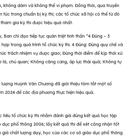
n, không dám và không thể vi phạm. Đồng thời, qua truyền
 túc trong chuẩn bị kỳ thi; các tổ chức xã hội có thể từ đó
tham gia kỳ thi được hiệu quả nhất.
an chỉ đạo tiếp tục quán triệt tinh thần “4 Đúng – 3
hợp trong quá trình tổ chức kỳ thi. 4 Đúng: Đúng quy chế và
chức trách nhiệm vụ được giao; Đúng thời điểm để kịp thời xử
lơ là, chủ quan; Không căng cứng, áp lực thái quá; Không tự
t lượng Huỳnh Văn Chương đã giới thiệu tóm tắt một số
ăm 2024 để các địa phương thực hiện hiệu quả.
iêu tổ chức kỳ thi nhằm đánh giá đúng kết quả học tập
o dục ph
ổ
thông 20
06
; lấy kết quả thi để xét công nhận tốt
 giá chất lượng dạy, học của các cơ sở giáo dục phổ thông