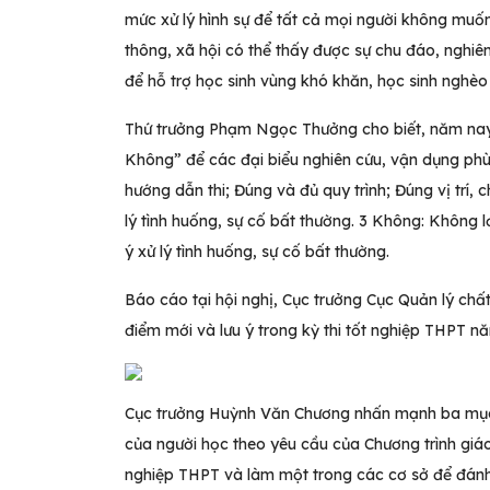
mức xử lý hình sự để tất cả mọi người không muố
thông, xã hội có thể thấy được sự chu đáo, nghiêm
để hỗ trợ học sinh vùng khó khăn, học sinh nghèo 
Thứ trưởng Phạm Ngọc Thưởng cho biết, năm nay, B
Không” để các đại biểu nghiên cứu, vận dụng phù 
hướng dẫn thi; Đúng và đủ quy trình; Đúng vị trí, 
lý tình huống, sự cố bất thường. 3 Không: Không 
ý xử lý tình huống, sự cố bất thường.
Báo cáo tại hội nghị, Cục trưởng Cục Quản lý chấ
điểm mới và lưu ý trong kỳ thi tốt nghiệp THPT n
Cục trưởng Huỳnh Văn Chương nhấn mạnh ba mục t
của người học theo yêu cầu của Chương trình giá
nghiệp THPT và làm một trong các cơ sở để đánh