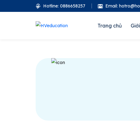
Hotline: 0886658257
Email: hotro@h
Trang chủ
Giới