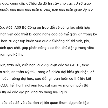
 dục; cung cấp dữ liệu đủ độ tin cậy cho các cơ sở giáo
yển sinh theo tinh thần tự chủ, trên tinh thần giảm áp lực
 Cục A03, A05 Bộ Công an trao đổi về công tác phối hợp
át hiện các thiết bị công nghệ cao có thể gian lận trong kỳ
 hơn 70 đợt tập huấn vừa qua để không chỉ thí sinh, phụ
ành quy chế, góp phần nâng cao tính chủ động trong việc
ham gia kỳ thi.
uận, trao đổi, kiến nghị của đại diện các Sở GDĐT, thắc
inh, an toàn Kỳ thi. Trong đó nhiều đại biểu ghi nhận, đề
, các trường đại học, cao đẳng hoàn toàn có thể lấy kết
Bộ được tiến hành nghiêm túc, sát sao và mong muốn Bộ
 thị để các địa phương áp dụng hiệu quả.
 của các Sở và các đơn vị liên quan tham dự phiên tập