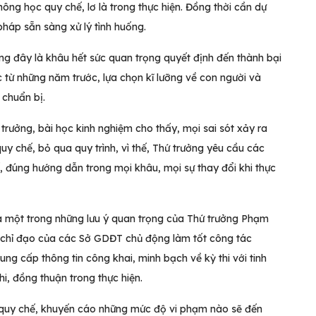
ng học quy chế, lơ là trong thực hiện. Đồng thời cần dự
pháp sẵn sàng xử lý tình huống.
ng đây là khâu hết sức quan trọng quyết định đến thành bại
ọc từ những năm trước, lựa chọn kĩ lưỡng về con người và
 chuẩn bị.
trưởng, bài học kinh nghiệm cho thấy, mọi sai sót xảy ra
y chế, bỏ qua quy trình, vì thế, Thứ trưởng yêu cầu các
ế, đúng hướng dẫn trong mọi khâu, mọi sự thay đổi khi thực
là một trong những lưu ý quan trọng của Thứ trưởng Phạm
 chỉ đạo của các Sở GDĐT chủ động làm tốt công tác
ung cấp thông tin công khai, minh bạch về kỳ thi với tinh
hi, đồng thuận trong thực hiện.
 quy chế, khuyến cáo những mức độ vi phạm nào sẽ đến