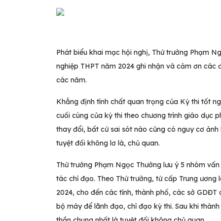
Phát biểu khai mạc hội nghị, Thứ trưởng Phạm Ng
nghiệp THPT năm 2024 ghi nhận và cảm ơn các đơn
các năm.
Khẳng định tính chất quan trọng của Kỳ thi tốt 
cuối cùng của kỳ thi theo chương trình giáo dục 
thay đổi, bất cứ sai sót nào cũng có nguy cơ ảnh 
tuyệt đối không lơ là, chủ quan.
Thứ trưởng Phạm Ngọc Thưởng lưu ý 5 nhóm vấn đề
tác chỉ đạo. Theo Thứ trưởng, từ cấp Trung ương
2024, cho đến các tỉnh, thành phố, các sở GDĐT cầ
bộ máy để lãnh đạo, chỉ đạo kỳ thi. Sau khi thành
thần chung nhất là tuyệt đối không chủ quan.