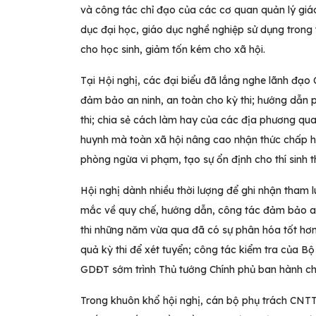
và công tác chỉ đạo của các cơ quan quản lý giáo
dục đại học, giáo dục nghề nghiệp sử dụng trong tu
cho học sinh, giảm tốn kém cho xã hội.
Tại Hội nghị, các đại biểu đã lắng nghe lãnh đạo
đảm bảo an ninh, an toàn cho kỳ thi; hướng dẫn ph
thi; chia sẻ cách làm hay của các địa phương qua
huynh mà toàn xã hội nâng cao nhận thức chấp h
phòng ngừa vi phạm, tạo sự ổn định cho thí sinh t
Hội nghị dành nhiều thời lượng để ghi nhận tham l
mắc về quy chế, hướng dẫn, công tác đảm bảo an n
thi những năm vừa qua đã có sự phân hóa tốt hơn
quả kỳ thi để xét tuyển; công tác kiểm tra của 
GDĐT sớm trình Thủ tướng Chính phủ ban hành chỉ
Trong khuôn khổ hội nghị, cán bộ phụ trách CNTT