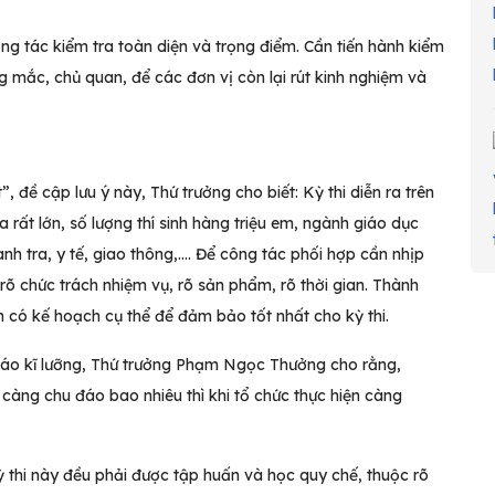
g tác kiểm tra toàn diện và trọng điểm. Cần tiến hành kiểm
g mắc, chủ quan, để các đơn vị còn lại rút kinh nghiệm và
 đề cập lưu ý này, Thứ trưởng cho biết: Kỳ thi diễn ra trên
rất lớn, số lượng thí sinh hàng triệu em, ngành giáo dục
nh tra, y tế, giao thông,…. Để công tác phối hợp cần nhịp
rõ chức trách nhiệm vụ, rõ sản phẩm, rõ thời gian. Thành
n có kế hoạch cụ thể để đảm bảo tốt nhất cho kỳ thi.
đáo kĩ lưỡng, Thứ trưởng Phạm Ngọc Thưởng cho rằng,
, càng chu đáo bao nhiêu thì khi tổ chức thực hiện càng
 thi này đều phải được tập huấn và học quy chế, thuộc rõ