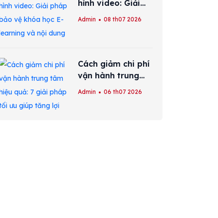
hình video: Giải
pháp bảo vệ khóa
Admin
08 th07 2026
học E-learning và
nội dung số hiệu
quả nhất
Cách giảm chi phí
vận hành trung
tâm hiệu quả: 7
Admin
06 th07 2026
giải pháp tối ưu
giúp tăng lợi
nhuận bền vững