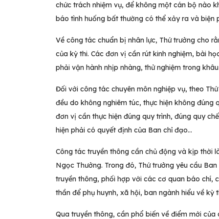
chức trách nhiệm vụ, để không một cán bộ nào khô
báo tình huống bất thường có thể xảy ra và biện 
Về công tác chuẩn bị nhân lực, Thứ trưởng cho rằ
của kỳ thi. Các đơn vị cần rút kinh nghiệm, bài h
phải vận hành nhịp nhàng, thử nghiệm trong khâu
Đối với công tác chuyên môn nghiệp vụ, theo Thứ 
đều do không nghiêm túc, thực hiện không đúng qu
đơn vị cần thực hiện đúng quy trình, đúng quy ch
hiện phải có quyết định của Ban chỉ đạo…
Công tác truyền thông cần chủ động và kịp thời 
Ngọc Thưởng. Trong đó, Thứ trưởng yêu cầu Ban
truyền thông, phối hợp với các cơ quan báo chí, c
thần để phụ huynh, xã hội, ban ngành hiểu về kỳ t
Qua truyền thông, cần phổ biến về điểm mới của