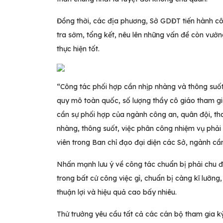
Đồng thời, các địa phương, Sở GDĐT tiến hành côn
tra sớm, tổng kết, nêu lên những vấn đề còn vướn
thực hiện tốt.
“Công tác phối hợp cần nhịp nhàng và thông suốt”,
quy mô toàn quốc, số lượng thầy cô giáo tham gia 
cần sự phối hợp của ngành công an, quân đội, tha
nhàng, thông suốt, việc phân công nhiệm vụ phải 
viên trong Ban chỉ đạo đại diện các Sở, ngành cầ
Nhấn mạnh lưu ý về công tác chuẩn bị phải chu 
trong bất cứ công việc gì, chuẩn bị càng kĩ lưỡng
thuận lợi và hiệu quả cao bấy nhiêu.
Thứ trưởng yêu cầu tất cả các cán bộ tham gia kỳ