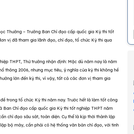
ọc Thưởng – Trưởng Ban Chỉ đạo cấp quốc gia Kỳ thi tốt
 vị đã tham gia lãnh đạo, chỉ đạo, tổ chức Kỳ thi qua
nghiệp THPT, Thứ trưởng nhận định: Mặc dù năm nay là năm
phổ thông 2006, nhưng mục tiêu, ý nghĩa của kỳ thi không hề
hưởng lớn đến kỳ thi, vì vậy, tất cả các đơn vị tham gia
 trong tổ chức Kỳ thi năm nay. Trước hết là làm tốt công
 là Ban Chỉ đạo cấp quốc gia Kỳ thi tốt nghiệp THPT năm
n chỉ đạo sâu sát, toàn diện. Cụ thể là kịp thời thành lập
 lập bộ máy, cần phải có hệ thống văn bản chỉ đạo, với tinh