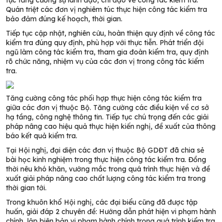
tục tăng cường sự lãnh đạo, chỉ đạo về công tác kiểm tra.
Quán triệt các đơn vị nghiêm túc thực hiện công tác kiểm tra
bảo đảm đúng kế hoạch, thời gian.
Tiếp tục cập nhật, nghiên cứu, hoàn thiện quy định về công tác
kiểm tra đúng quy định, phù hợp với thực tiễn. Phát triển đội
ngũ làm công tác kiểm tra, tham gia đoàn kiểm tra, quy định
rõ chức năng, nhiệm vụ của các đơn vị trong công tác kiểm
tra.
Tăng cường công tác phối hợp thực hiện công tác kiểm tra
giữa các đơn vị thuộc Bộ. Tăng cường các điều kiện về cơ sở
hạ tầng, công nghệ thông tin. Tiếp tục chú trọng đến các giải
pháp nâng cao hiệu quả thực hiện kiến nghị, đề xuất của thông
báo kết quả kiểm tra.
Tại Hội nghị, đại diện các đơn vị thuộc Bộ GDĐT đã chia sẻ
bài học kinh nghiệm trong thực hiện công tác kiểm tra. Đồng
thời nêu khó khăn, vướng mắc trong quá trình thực hiện và đề
xuất giải pháp nâng cao chất lượng công tác kiểm tra trong
thời gian tới.
Trong khuôn khổ Hội nghị, các đại biểu cũng đã được tập
huấn, giải đáp 2 chuyên đề: Hướng dẫn phát hiện vi phạm hành
chính, lập biên bản vi phạm hành chính trong quá trình kiểm tra