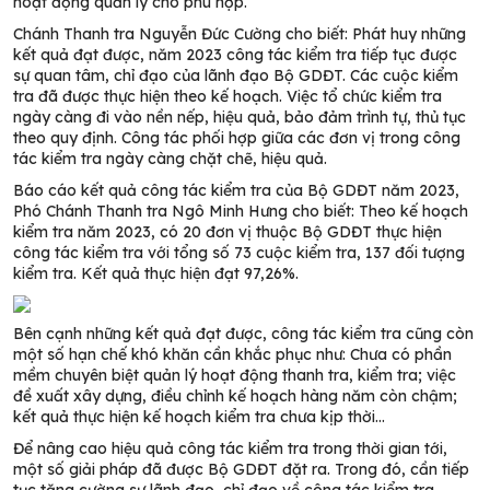
hoạt động quản lý cho phù hợp.
Chánh Thanh tra Nguyễn Đức Cường cho biết: Phát huy những
kết quả đạt được, năm 2023 công tác kiểm tra tiếp tục được
sự quan tâm, chỉ đạo của lãnh đạo Bộ GDĐT. Các cuộc kiểm
tra đã được thực hiện theo kế hoạch. Việc tổ chức kiểm tra
ngày càng đi vào nền nếp, hiệu quả, bảo đảm trình tự, thủ tục
theo quy định. Công tác phối hợp giữa các đơn vị trong công
tác kiểm tra ngày càng chặt chẽ, hiệu quả.
Báo cáo kết quả công tác kiểm tra của Bộ GDĐT năm 2023,
Phó Chánh Thanh tra Ngô Minh Hưng cho biết: Theo kế hoạch
kiểm tra năm 2023, có 20 đơn vị thuộc Bộ GDĐT thực hiện
công tác kiểm tra với tổng số 73 cuộc kiểm tra, 137 đối tượng
kiểm tra. Kết quả thực hiện đạt 97,26%.
Bên cạnh những kết quả đạt được, công tác kiểm tra cũng còn
một số hạn chế khó khăn cần khắc phục như: Chưa có phần
mềm chuyên biệt quản lý hoạt động thanh tra, kiểm tra; việc
đề xuất xây dựng, điều chỉnh kế hoạch hàng năm còn chậm;
kết quả thực hiện kế hoạch kiểm tra chưa kịp thời…
Để nâng cao hiệu quả công tác kiểm tra trong thời gian tới,
một số giải pháp đã được Bộ GDĐT đặt ra. Trong đó, cần tiếp