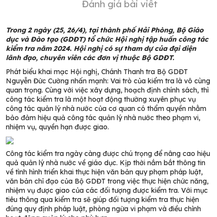
Đánh giá bài viết
Trong 2 ngày (25, 26/4), tại thành phố Hải Phòng, Bộ Giáo
dục và Đào tạo (GDĐT) tổ chức Hội nghị tập huấn công tác
kiểm tra năm 2024. Hội nghị có sự tham dự của đại diện
lãnh đạo, chuyên viên các đơn vị thuộc Bộ GDĐT.
Phát biểu khai mạc Hội nghị, Chánh Thanh tra Bộ GDĐT
Nguyễn Đức Cường nhấn mạnh: Vai trò của kiểm tra là vô cùng
quan trọng. Cùng với việc xây dựng, hoạch định chính sách, thì
công tác kiểm tra là một hoạt động thường xuyên phục vụ
công tác quản lý nhà nước của cơ quan có thẩm quyền nhằm
bảo đảm hiệu quả công tác quản lý nhà nước theo phạm vi,
nhiệm vụ, quyền hạn được giao.
Công tác kiểm tra ngày càng được chú trọng để nâng cao hiệu
quả quản lý nhà nước về giáo dục. Kịp thời nắm bắt thông tin
về tình hình triển khai thực hiện văn bản quy phạm pháp luật,
văn bản chỉ đạo của Bộ GDĐT trong việc thực hiện chức năng,
nhiệm vụ được giao của các đối tượng được kiểm tra. Với mục
tiêu thông qua kiểm tra sẽ giúp đối tượng kiểm tra thực hiện
đúng quy định pháp luật, phòng ngừa vi phạm và điều chỉnh