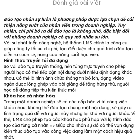
Đánh giá bài viết
Đào tạo nhân sự luôn là phương pháp được lựa chọn để cải
thiện năng suất của nhân viên trong doanh nghiệp. Tuy
nhiên, chi phí bỏ ra để đào tạo là không nhỏ, đặc biệt đối
với những doanh nghiệp có quy mô nhân sự lớn.
Với sự phát triển công nghệ, hệ thống LMS chính là công cụ
giúp công ty tối ưu chi phí, tạo điều kiện cho quá trình đào tạo
diễn ra suôn sẻ, nâng cao năng suất học viên:
Hình thức truyền tải đa dạng
So với đào tạo truyền thống, nền tảng trực tuyến cho phép
người học có thể tiếp cận nội dung dưới nhiều định dạng khác
nhau. Có thể là hình ảnh chứa thông tin bổ ích, dạng video
ngắn được lồng ghép vào bài giảng để tăng hứng thú, người
học dễ dàng tiếp thu kiến thức mới.
Khóa học cá nhân hóa
Trong một doanh nghiệp sẽ có các cấp bậc vị trí công việc
khác nhau, không thể đào tạo chung một nội dung, sẽ gây ra
tình trạng quá dễ với người này nhưng lại khó với người khác. Vì
thế, LMS cho phép tạo các khóa học phù hợp với lộ trình đào
tạo của từng cá nhân => Giúp cho nhân sự đó có thể vận dụng
kiến thức đào tạo vào công việc đang làm một cách hiệu quả
nhất.