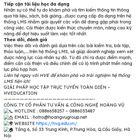
Tiếp cận tài liệu học đa dạng
Nhân sự có thể tự do khám phá và tìm kiếm thông tin thông
qua tài liệu, sách, bài giảng….được cung cấp đa dạng trên hệ
thống LMS nhằm giải quyết các vấn đề đang gặp phải trong
công việc. Cải thiện được kiến thức chuyên môn, nâng cao kỹ
năng để đạt hiệu suất làm việc tốt nhất.
Theo dõi, đánh giá
Việc theo dõi và đánh giá dựa trên các bài kiểm tra, bài tập,
thảo luận,…..trên hệ thống LMS, sẽ giúp doanh nghiệp xem xét
được năng lực của nhân sự đó. Từ đó chỉ ra được điểm mạnh,
điểm cần cải thiện và điều chỉnh để có lộ trình phát triển năng
lực phù hợp hơn.
Liên hệ ngay với HVE để khám phá và trải nghiệm hệ thống
LMS tiện ích!
GIẢI PHÁP HỌC TẬP TRỰC TUYẾN TOÀN DIỆN –
HVEDUCATION
——————————————————————-
CÔNG TY CỔ PHẦN TƯ VẤN & CÔNG NGHỆ HOÀNG VŨ
HOTLINE : 0886658257 – 0886033487
EMAIL : hotro@hoangvugroup.net
WEBSITE
https://hvg.edu.vn/
Tầng 6, Số 33 Trung Kính, P.Trung Hòa, Q.Cầu Giấy, Hà
Nội