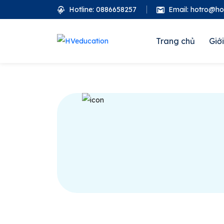
Hotline: 0886658257
Email: hotro@h
Trang chủ
Giới