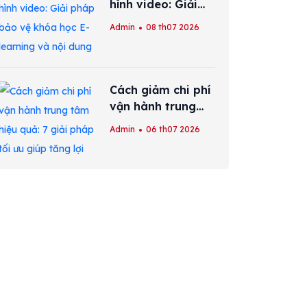
hình video: Giải
pháp bảo vệ khóa
Admin
08 th07 2026
học E-learning và
nội dung số hiệu
quả nhất
Cách giảm chi phí
vận hành trung
tâm hiệu quả: 7
Admin
06 th07 2026
giải pháp tối ưu
giúp tăng lợi
nhuận bền vững