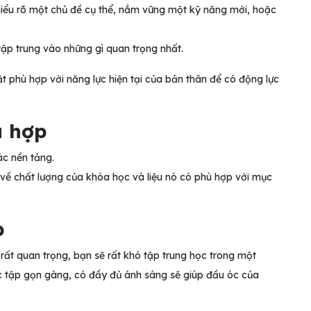
 hiểu rõ một chủ đề cụ thể, nắm vững một kỹ năng mới, hoặc
 tập trung vào những gì quan trọng nhất.
t phù hợp với năng lực hiện tại của bản thân để có động lực
ù hợp
ác nền tảng.
õ về chất lượng của khóa học và liệu nó có phù hợp với mục
ập
rất quan trọng, bạn sẽ rất khó tập trung học trong một
c tập gọn gàng, có đầy đủ ánh sáng sẽ giúp đầu óc của