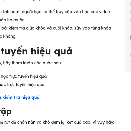
 linh hoạt, người học có thể truy cập vào học các video
c nào họ muốn.
bài kiểm tra giữa khóa và cuối khóa. Tùy vào từng khóa
c không.
 tuyến hiệu quả
o, hãy tham khảo các bước sau:
ọc trực tuyến hiệu quả
h kiểm tra hiệu quả
tập
ẽ rất dễ chán nản và khó đem lại kết quả cao. Vì vậy hãy: