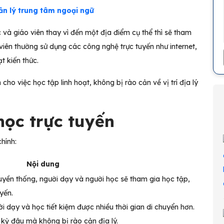
n lý trung tâm ngoại ngữ
 và giáo viên thay vì đến một địa điểm cụ thể thì sẽ tham
 viên thường sử dụng các công nghệ trực tuyến như internet,
t kiến thức.
cho việc học tập linh hoạt, không bị rào cản về vị trí địa lý
 học trực tuyến
hính:
Nội dung
uyền thống, người dạy và người học sẽ tham gia học tập,
uyến.
ời dạy và học tiết kiệm được nhiều thời gian di chuyển hơn.
 kỳ đâu mà không bị rào cản địa lý.