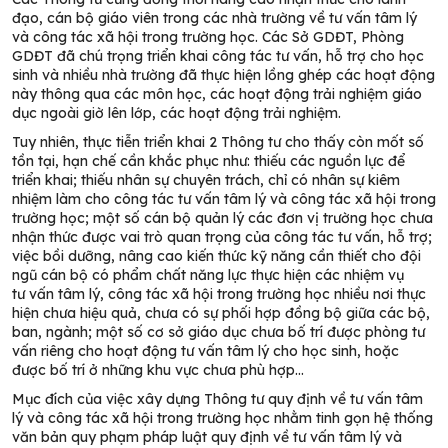
đạo, cán bộ g
i
áo viên trong các nhà trường về
tư vấn tâm lý
và công tác xã hội trong trường học
. C
ác
S
ở GDĐT,
P
hòng
GDĐT
đã chú trọng triển
khai công tác tư vấn, hỗ trợ
cho học
sinh
và nhiều nhà trường đã thực hiện lồng ghép các hoạt động
này
thông qua các môn học, các hoạt động trải nghiệm giáo
dục ngoài giờ lên lớp, các hoạt động trải nghiệm
.
Tuy nhiên,
thực tiễn triển khai 2 Thông tư
cho thấy
còn
mốt số
tồn tại, hạn chế cần khắc phục như:
t
hiếu các nguồn lực để
triển khai
;
thiếu nhân sự chuyên trách, chỉ có nhân sự kiêm
nhiệm làm cho công tác tư vấn tâm lý và công tác xã hội trong
trường học; m
ột số cán bộ quản lý các đơn vị trường học chưa
nhận thức được vai trò quan trọng của
công tác tư vấn, hỗ trợ;
v
iệc bồi dưỡng, nâng cao kiến thức kỹ năng cần thiết cho đội
ngũ cán bộ có phẩm chất năng lực thực hiện các nhiệm vụ
tư
vấn tâm lý, công tác xã hội trong trường học
nhiều nơi thực
hiện chưa hiệu quả, chưa có sự phối hợp đồng bộ giữa các bộ,
ban, ngành
; m
ột số cơ
sở giáo dục
chưa bố trí được phòng tư
vấn riêng cho hoạt động tư
vấn tâm lý cho
học sinh, hoặc
được bố trí ở những khu vực chưa phù hợp
…
Mục đích của việc xây dựng Thông tư quy định về tư vấn tâm
lý và công tác xã hội trong trường học
n
hằm tinh gọn hệ thống
văn bản quy phạm pháp luật quy định về tư vấn tâm lý và