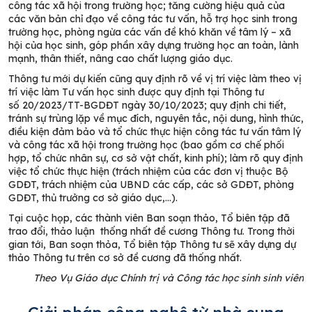
công tác xã hội trong trường học; tăng cường hiệu quả của
các văn bản chỉ đạo về công tác tư vấn, hỗ trợ học sinh trong
trường học, phòng ngừa các vấn đề khó khăn về tâm lý – xã
hội của học sinh, góp phần xây dựng trường học an toàn, lành
mạnh, thân thiết, nâng cao chất lượng giáo dục
.
Thông tư mới dự kiến cũng
quy định rõ về vị trí việc làm theo vị
trí việc làm Tư vấn học sinh được quy định tại
Thông tư
số
20
/20
23
/TT-BGDĐT ngày
30/10/2023; q
uy định chi tiết,
tránh sự trùng lặp về
mục đích, nguyên tắc, nội dung, hình thức,
điều kiện đảm bảo và tổ chức thực hiện công tác tư vấn tâm lý
và công tác xã hội trong trường học (bao gồm cơ chế phối
hợp, tổ chức nhân sự, cơ sở vật chất, kinh phí); l
àm rõ quy định
việc tổ chức thực hiện (trách nhiệm của các đơn vị thuộc Bộ
GDĐT, trách nhiệm của UBND các cấp, các sở GDĐT, phòng
GDĐT, thủ trưởng cơ sở giáo dục,…).
Tại cuộc họp, c
ác thành viên Ban soạn thảo, Tổ biên tập đã
trao đổi, thảo luận thống nhất
đ
ề cương Thông tư. Trong thời
gian tới, Ban soạn thỏa, Tổ biên tập Thông tư sẽ xây dựng dự
thảo Thông tư trên cơ sở
đ
ề cương đã th
ố
ng nhất
.
Theo Vụ Giáo dục Chính trị và Công tác học sinh sinh viên