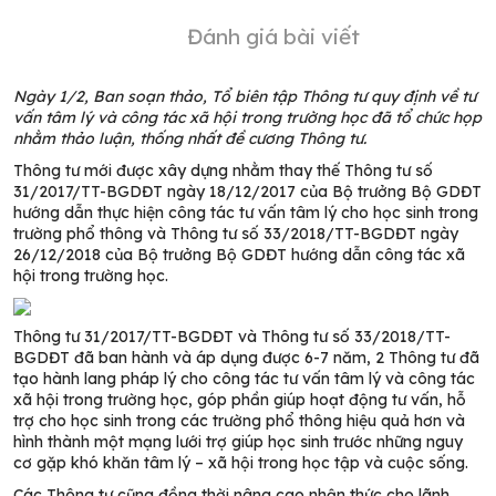
Đánh giá bài viết
Ngày 1/2, Ban soạn thảo, Tổ biên tập Thông tư quy định về tư
vấn tâm lý và công tác xã hội trong trường học đã tổ chức họp
nhằm thảo luận, thống nhất đề cương Thông tư.
Thông
tư mới
được xây dựng nhằm
thay thế
Thông tư số
31/2017/TT-BGDĐT ngày 18/12/2017 của Bộ trưởng Bộ GDĐT
hướng dẫn thực hiện công tác tư
vấn tâm lý
cho học sinh trong
trường phổ thông
và Thông tư số 33/2018/TT-BGDĐT ngày
26/12/2018
của Bộ trưởng Bộ GDĐT hướng dẫn công
tác xã
hội trong trường học.
Thông tư 31/2017/TT-BGDĐT
và Thông tư số 33/2018/TT-
BGDĐT đã ban hành và áp dụng được 6-7 năm, 2 Thông tư
đã
tạo hành lang pháp lý cho công tác tư vấn tâm lý và công tác
xã hội trong trường học, góp phần giúp hoạt động tư
vấn, hỗ
trợ
cho học sinh trong các trường phổ thông hiệu quả hơn và
hình thành một mạng lưới trợ giúp học sinh trước những nguy
cơ gặp khó khăn tâm lý
– xã hội
trong học tập và cuộc sống.
Các Thông tư cũng đồng thời
n
âng cao nhận thức cho lãnh