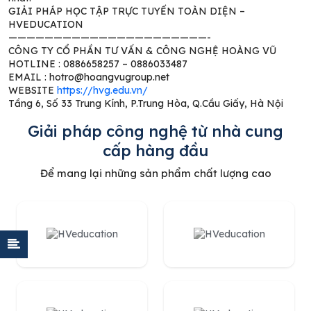
GIẢI PHÁP HỌC TẬP TRỰC TUYẾN TOÀN DIỆN –
HVEDUCATION
——————————————————————-
CÔNG TY CỔ PHẦN TƯ VẤN & CÔNG NGHỆ HOÀNG VŨ
HOTLINE : 0886658257 – 0886033487
EMAIL : hotro@hoangvugroup.net
WEBSITE
https://hvg.edu.vn/
Tầng 6, Số 33 Trung Kính, P.Trung Hòa, Q.Cầu Giấy, Hà Nội
Giải pháp công nghệ từ nhà cung
cấp hàng đầu
Để mang lại những sản phẩm chất lượng cao