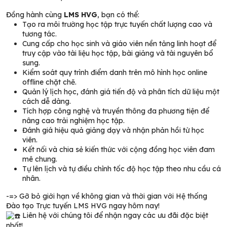
Đồng hành cùng
LMS HVG
, bạn có thể:
Tạo ra môi trường học tập trực tuyến chất lượng cao và
tương tác.
Cung cấp cho học sinh và giáo viên nền tảng linh hoạt để
truy cập vào tài liệu học tập, bài giảng và tài nguyên bổ
sung.
Kiểm soát quy trình điểm danh trên mô hình học online
offline chặt chẽ.
Quản lý lịch học, đánh giá tiến độ và phân tích dữ liệu một
cách dễ dàng.
Tích hợp công nghệ và truyền thông đa phương tiện để
nâng cao trải nghiệm học tập.
Đánh giá hiệu quả giảng dạy và nhận phản hồi từ học
viên.
Kết nối và chia sẻ kiến thức với cộng đồng học viên đam
mê chung.
Tự lên lịch và tự điều chỉnh tốc độ học tập theo nhu cầu cá
nhân.
-=> Gỡ bỏ giới hạn về không gian và thời gian với Hệ thống
Đào tạo Trực tuyến LMS HVG ngay hôm nay!
Liên hệ với chúng tôi để nhận ngay các ưu đãi đặc biệt
nhất!