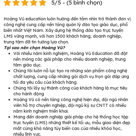
5/5 - (5 bình chọn)
Hoàng Vũ education luôn hướng đến tầm nhìn trở thành đơn vị
công nghệ cung cấp nền tảng quản lý đào tạo giáo dục, phổ
biến nhất Việt Nam. Xây dựng hệ thống đào tạo trực tuyến
LMS vững mạnh, với hơn 1500 khách hàng, doanh nghiệp,
trung tâm đã tin tưởng lựa chọn.
Tại sao nên chọn Hoàng Vũ?
Với nhiều năm kinh nghiệm, Hoàng Vũ Education đã đặt
nền móng các giải pháp cho nhiều doanh nghiệp, trung
tâm giáo dục.
Chúng tôi luôn nỗ lực tạo ra những sản phẩm công nghệ
chất lượng, cung cấp những gói dịch vụ trọn gói đáp ứng
tối đa yêu cầu của khách hàng.
Chúng tôi lấy sự thành công của khách hàng là mục tiêu
cho hành động
Hoàng Vũ có nền tảng công nghệ hiện đại, đội ngũ nhân
viên hỗ trợ chuyên nghiệp, đội ngũ kỹ sư CNTT có nhiều
năm kinh nghiệm triển khai.
Mang đến doanh nghiệp giải pháp cho hệ thống học tập
trực tuyến (LMS) những thiết kế tối ưu, mẫu giao diện đẹp
mắt cùng khả năng tùy biến cao của nhiều khóa học,
nhiều lĩnh vực.