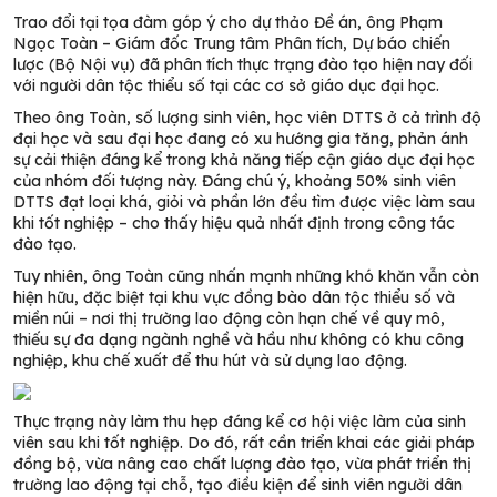
Trao đổi tại tọa đàm góp ý cho dự thảo Đề án, ông Phạm
Ngọc Toàn – Giám đốc Trung tâm Phân tích, Dự báo chiến
lược (Bộ Nội vụ) đã phân tích thực trạng đào tạo hiện nay đối
với người dân tộc thiểu số tại các cơ sở giáo dục đại học.
Theo ông Toàn, số lượng sinh viên, học viên DTTS ở cả trình độ
đại học và sau đại học đang có xu hướng gia tăng, phản ánh
sự cải thiện đáng kể trong khả năng tiếp cận giáo dục đại học
của nhóm đối tượng này. Đáng chú ý, khoảng 50% sinh viên
DTTS đạt loại khá, giỏi và phần lớn đều tìm được việc làm sau
khi tốt nghiệp – cho thấy hiệu quả nhất định trong công tác
đào tạo.
Tuy nhiên, ông Toàn cũng nhấn mạnh những khó khăn vẫn còn
hiện hữu, đặc biệt tại khu vực đồng bào dân tộc thiểu số và
miền núi – nơi thị trường lao động còn hạn chế về quy mô,
thiếu sự đa dạng ngành nghề và hầu như không có khu công
nghiệp, khu chế xuất để thu hút và sử dụng lao động.
Thực trạng này làm thu hẹp đáng kể cơ hội việc làm của sinh
viên sau khi tốt nghiệp. Do đó, rất cần triển khai các giải pháp
đồng bộ, vừa nâng cao chất lượng đào tạo, vừa phát triển thị
trường lao động tại chỗ, tạo điều kiện để sinh viên người dân