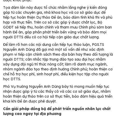
được khắc phục.
Tọa đàm lần này được tổ chức nhằm lắng nghe ý kiến đóng
góp từ các chuyên gia, nhà khoa học và cơ sở giáo dục để
tiếp tục hoàn thiện Dự thảo Đề án, bảo đảm tính khả thi và phù
hợp với thực tiễn. Trên cơ sở các góp ý được chắt lọc, Bộ
GDĐT sẽ tiếp thu, hoàn chỉnh và tham mưu Chính phủ sớm ban
hành Đề án, góp phần phát triển bền vững và bảo đảm mọi
người DTTS đều có cơ hội tiếp cận giáo dục chất lượng.
Để làm rõ hơn các nội dung cần tiếp tục thảo luận, PGS.TS
Nguyễn Anh Dũng đã gợi mở một số vấn đề như: xác định
phạm vi tiếp cận chính sách theo địa bàn hay theo đối tượng là
người DTTS; cân nhắc tập trung đào tạo sau đại học nhằm
xây dựng đội ngũ trí thức nòng cốt; làm rõ danh mục ngành,
nhóm ngành đào tạo theo định hướng Chính phủ; hoàn thiện cơ
chế hỗ trợ học phí, sinh hoạt phí, điều kiện học tập cho người
học DTTS.
Phó Vụ trưởng Nguyễn Anh Dũng bày tỏ mong muốn tiếp tục
nhận được góp ý từ các thầy cô và các cơ sở giáo dục, nhằm
hoàn thiện dự thảo trên cơ sở thực tiễn, bảo đảm hiệu quả triển
khai khi Đề án được phê duyệt.
Cần giải pháp đồng bộ để phát triển nguồn nhân lực chất
lượng cao ngay tại địa phương