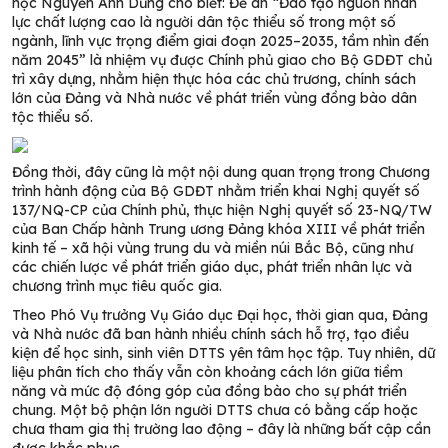
học Nguyễn Anh Dũng cho biết: Đề án “Đào tạo nguồn nhân
lực chất lượng cao là người dân tộc thiểu số trong một số
ngành, lĩnh vực trọng điểm giai đoạn 2025–2035, tầm nhìn đến
năm 2045” là nhiệm vụ được Chính phủ giao cho Bộ GDĐT chủ
trì xây dựng, nhằm hiện thực hóa các chủ trương, chính sách
lớn của Đảng và Nhà nước về phát triển vùng đồng bào dân
tộc thiểu số.
Đồng thời, đây cũng là một nội dung quan trọng trong Chương
trình hành động của Bộ GDĐT nhằm triển khai Nghị quyết số
137/NQ-CP của Chính phủ, thực hiện Nghị quyết số 23-NQ/TW
của Ban Chấp hành Trung ương Đảng khóa XIII về phát triển
kinh tế – xã hội vùng trung du và miền núi Bắc Bộ, cũng như
các chiến lược về phát triển giáo dục, phát triển nhân lực và
chương trình mục tiêu quốc gia.
Theo Phó Vụ trưởng Vụ Giáo dục Đại học, thời gian qua, Đảng
và Nhà nước đã ban hành nhiều chính sách hỗ trợ, tạo điều
kiện để học sinh, sinh viên DTTS yên tâm học tập. Tuy nhiên, dữ
liệu phân tích cho thấy vẫn còn khoảng cách lớn giữa tiềm
năng và mức độ đóng góp của đồng bào cho sự phát triển
chung. Một bộ phận lớn người DTTS chưa có bằng cấp hoặc
chưa tham gia thị trường lao động – đây là những bất cập cần