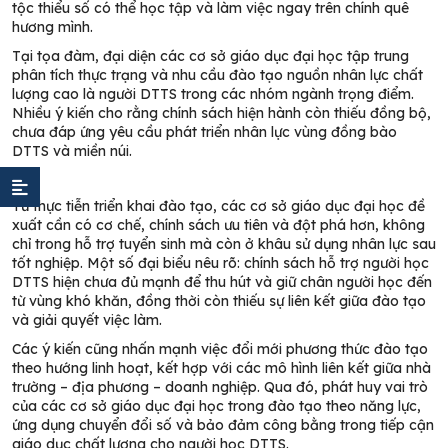
tộc thiểu số có thể học tập và làm việc ngay trên chính quê
hương mình.
Tại tọa đàm, đại diện các cơ sở giáo dục đại học tập trung
phân tích thực trạng và nhu cầu đào tạo nguồn nhân lực chất
lượng cao là người DTTS trong các nhóm ngành trọng điểm.
Nhiều ý kiến cho rằng chính sách hiện hành còn thiếu đồng bộ,
chưa đáp ứng yêu cầu phát triển nhân lực vùng đồng bào
DTTS và miền núi.
Từ thực tiễn triển khai đào tạo, các cơ sở giáo dục đại học đề
xuất cần có cơ chế, chính sách ưu tiên và đột phá hơn, không
chỉ trong hỗ trợ tuyển sinh mà còn ở khâu sử dụng nhân lực sau
tốt nghiệp. Một số đại biểu nêu rõ: chính sách hỗ trợ người học
DTTS hiện chưa đủ mạnh để thu hút và giữ chân người học đến
từ vùng khó khăn, đồng thời còn thiếu sự liên kết giữa đào tạo
và giải quyết việc làm.
Các ý kiến cũng nhấn mạnh việc đổi mới phương thức đào tạo
theo hướng linh hoạt, kết hợp với các mô hình liên kết giữa nhà
trường – địa phương – doanh nghiệp. Qua đó, phát huy vai trò
của các cơ sở giáo dục đại học trong đào tạo theo năng lực,
ứng dụng chuyển đổi số và bảo đảm công bằng trong tiếp cận
giáo dục chất lượng cho người học DTTS.