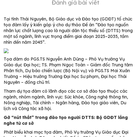
Đánh giá bài viết
Tại tỉnh Thái Nguyên, Bộ Giáo dục và Đào tạo (GDĐT) tổ chức
tọa đàm lấy ý kiến góp ý cho dự thảo Đề án “Đào tạo nguồn
nhân lực chất lượng cao là người dân tộc thiểu số (DTTS) trong
một số ngành, lĩnh vực trọng điểm giai đoạn 2025–2035, tầm
nhìn đến năm 2045”.
Tọa đàm do PGS.TS Nguyễn Anh Dũng – Phó Vụ trưởng Vụ
Giáo dục Đại học; TS. Phạm Ngọc Toàn – Giám đốc Trung tâm
Phân tích, Dự báo chiến lược (Bộ Nội vụ) và PGS.TS Mai Xuân
Trường – Hiệu trưởng Trường Đại học Sư phạm, Đại học Thái
Nguyên – đồng chủ trì.
Tham dự tọa đàm có lãnh đạo các cơ sở đào tạo thuộc các
ngành, nhóm ngành, lĩnh vực: Sức khỏe, Công nghệ thông tin,
Nông nghiệp, Tài chính – Ngân hàng, Đào tạo giáo viên, Du
lịch và Công tác xã hội.
Gỡ “nút thắt” trong đào tạo người DTTS: Bộ GDĐT lắng
nghe từ cơ sở
Phát biểu khai mạc tọa đàm, Phó Vụ trưởng Vụ Giáo dục Đại