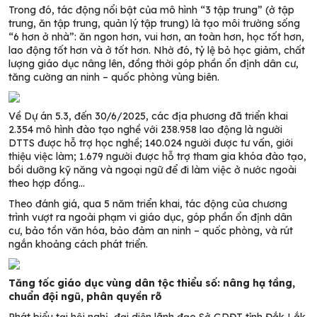
Trong đó, tác động nổi bật của mô hình “3 tập trung” (ở tập
trung, ăn tập trung, quản lý tập trung) là tạo môi trường sống
“6 hơn ở nhà”: ăn ngon hơn, vui hơn, an toàn hơn, học tốt hơn,
lao động tốt hơn và ở tốt hơn. Nhờ đó, tỷ lệ bỏ học giảm, chất
lượng giáo dục nâng lên, đồng thời góp phần ổn định dân cư,
tăng cường an ninh – quốc phòng vùng biên.
Về Dự án 5.3, đến 30/6/2025, các địa phương đã triển khai
2.354 mô hình đào tạo nghề với 238.958 lao động là người
DTTS được hỗ trợ học nghề; 140.024 người được tư vấn, giới
thiệu việc làm; 1.679 người được hỗ trợ tham gia khóa đào tạo,
bồi dưỡng kỹ năng và ngoại ngữ để đi làm việc ở nước ngoài
theo hợp đồng…
Theo đánh giá, qua 5 năm triển khai, tác động của chương
trình vượt ra ngoài phạm vi giáo dục, góp phần ổn định dân
cư, bảo tồn văn hóa, bảo đảm an ninh – quốc phòng, và rút
ngắn khoảng cách phát triển.
Tăng tốc giáo dục vùng dân tộc thiểu số: nâng hạ tầng,
chuẩn đội ngũ, phân quyền rõ