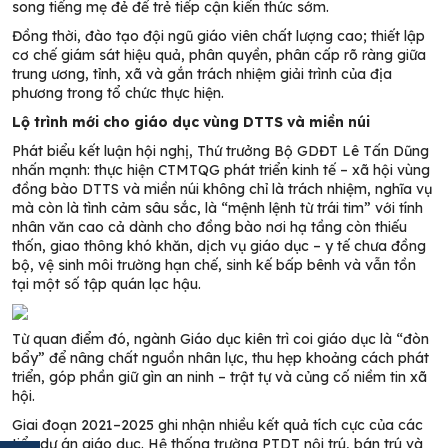
song tiếng mẹ đẻ để trẻ tiếp cận kiến thức sớm.
Đồng thời, đào tạo đội ngũ giáo viên chất lượng cao; thiết lập
cơ chế giám sát hiệu quả, phân quyền, phân cấp rõ ràng giữa
trung ương, tỉnh, xã và gắn trách nhiệm giải trình của địa
phương trong tổ chức thực hiện.
Lộ trình mới cho giáo dục vùng DTTS và miền núi
Phát biểu kết luận hội nghị, Thứ trưởng Bộ GDĐT Lê Tấn Dũng
nhấn mạnh: thực hiện CTMTQG phát triển kinh tế – xã hội vùng
đồng bào DTTS và miền núi không chỉ là trách nhiệm, nghĩa vụ
mà còn là tình cảm sâu sắc, là “mệnh lệnh từ trái tim” với tính
nhân văn cao cả dành cho đồng bào nơi hạ tầng còn thiếu
thốn, giao thông khó khăn, dịch vụ giáo dục – y tế chưa đồng
bộ, vệ sinh môi trường hạn chế, sinh kế bấp bênh và vẫn tồn
tại một số tập quán lạc hậu.
Từ quan điểm đó, ngành Giáo dục kiên trì coi giáo dục là “đòn
bẩy” để nâng chất nguồn nhân lực, thu hẹp khoảng cách phát
triển, góp phần giữ gìn an ninh – trật tự và củng cố niềm tin xã
hội.
Giai đoạn 2021–2025 ghi nhận nhiều kết quả tích cực của các
tiểu dự án giáo dục. Hệ thống trường PTDT nội trú, bán trú và