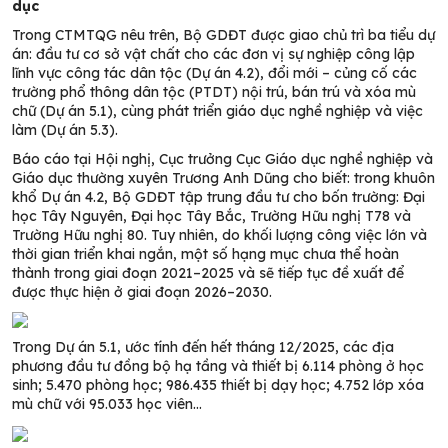
dục
Trong CTMTQG nêu trên, Bộ GDĐT được giao chủ trì ba tiểu dự
án: đầu tư cơ sở vật chất cho các đơn vị sự nghiệp công lập
lĩnh vực công tác dân tộc (Dự án 4.2), đổi mới – củng cố các
trường phổ thông dân tộc (PTDT) nội trú, bán trú và xóa mù
chữ (Dự án 5.1), cùng phát triển giáo dục nghề nghiệp và việc
làm (Dự án 5.3).
Báo cáo tại Hội nghị, Cục trưởng Cục Giáo dục nghề nghiệp và
Giáo dục thường xuyên Trương Anh Dũng cho biết: trong khuôn
khổ Dự án 4.2, Bộ GDĐT tập trung đầu tư cho bốn trường: Đại
học Tây Nguyên, Đại học Tây Bắc, Trường Hữu nghị T78 và
Trường Hữu nghị 80. Tuy nhiên, do khối lượng công việc lớn và
thời gian triển khai ngắn, một số hạng mục chưa thể hoàn
thành trong giai đoạn 2021–2025 và sẽ tiếp tục đề xuất để
được thực hiện ở giai đoạn 2026–2030.
Trong Dự án 5.1, ước tính đến hết tháng 12/2025, các địa
phương đầu tư đồng bộ hạ tầng và thiết bị 6.114 phòng ở học
sinh; 5.470 phòng học; 986.435 thiết bị dạy học; 4.752 lớp xóa
mù chữ với 95.033 học viên…