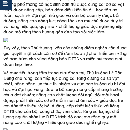
trường phổ thông có học sinh bán trú được củng cố; cơ sở vật
chất được nâng cấp, bảo đảm điều kiện ăn ở – học tập an
toàn, sạch sẽ; đội ngũ nhà giáo và cán bộ quản lý được bồi
dưỡng, nâng cao năng lực; công tác xóa mù chữ được duy trì
và nâng hiệu quả; quy mô – chất lượng giáo dục nghề nghiệp
được mở rộng theo hướng gắn đào tạo với việc làm.
Tuy vậy, theo Thứ trưởng, vẫn còn những điểm nghẽn cần được
giải quyết một cách căn cơ để đảm bảo sự phát triển bền vững
và bao trùm cho vùng đồng bào DTTS và miền núi trong giai
đoạn tiếp theo.
Về mục tiêu trọng tâm trong giai đoạn tới, Thứ trưởng Lê Tấn
Dũng cho rằng, cần tiếp tục củng cố, tăng cường cơ sở vật
chất, nâng năng lực thực thi nhiệm vụ của các trường dự bị đại
học và đại học vùng; đầu tư bổ sung, nâng cấp những trường
chưa đạt chuẩn; nâng cao chất lượng đội ngũ; đổi mới hoạt
động, phát triển các cơ sở mầm non chăm sóc – giáo dục trẻ
em dân tộc thiểu số; bồi dưỡng, cập nhật kiến thức và tiếng
DTTS cho cán bộ, công chức, viên chức; tăng số lượng, chất
lượng nguồn nhân lực DTTS trình độ cao; mở rộng quy mô,
nâng cao chất lượng – hiệu quả giáo dục nghề nghiệp.