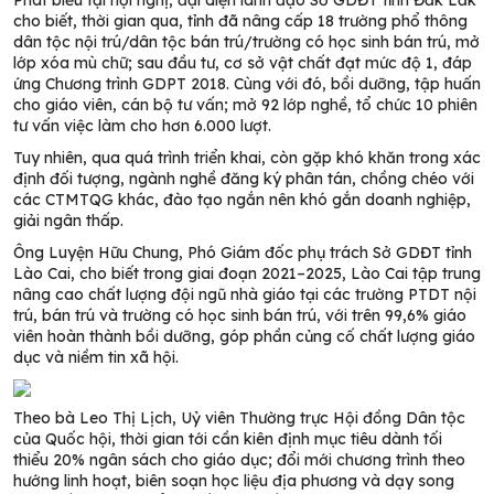
Phát biểu tại hội nghị, đại diện lãnh đạo Sở GDĐT tỉnh Đắk Lắk
cho biết, thời gian qua, tỉnh đã nâng cấp 18 trường phổ thông
dân tộc nội trú/dân tộc bán trú/trường có học sinh bán trú, mở
lớp xóa mù chữ; sau đầu tư, cơ sở vật chất đạt mức độ 1, đáp
ứng Chương trình GDPT 2018. Cùng với đó, bồi dưỡng, tập huấn
cho giáo viên, cán bộ tư vấn; mở 92 lớp nghề, tổ chức 10 phiên
tư vấn việc làm cho hơn 6.000 lượt.
Tuy nhiên, qua quá trình triển khai, còn gặp khó khăn trong xác
định đối tượng, ngành nghề đăng ký phân tán, chồng chéo với
các CTMTQG khác, đào tạo ngắn nên khó gắn doanh nghiệp,
giải ngân thấp.
Ông Luyện Hữu Chung, Phó Giám đốc phụ trách Sở GDĐT tỉnh
Lào Cai, cho biết trong giai đoạn 2021–2025, Lào Cai tập trung
nâng cao chất lượng đội ngũ nhà giáo tại các trường PTDT nội
trú, bán trú và trường có học sinh bán trú, với trên 99,6% giáo
viên hoàn thành bồi dưỡng, góp phần củng cố chất lượng giáo
dục và niềm tin xã hội.
Theo bà Leo Thị Lịch, Uỷ viên Thường trực Hội đồng Dân tộc
của Quốc hội, thời gian tới cần kiên định mục tiêu dành tối
thiểu 20% ngân sách cho giáo dục; đổi mới chương trình theo
hướng linh hoạt, biên soạn học liệu địa phương và dạy song