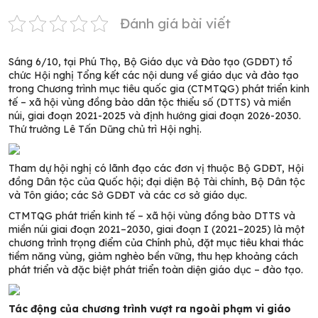
Đánh giá bài viết
Sáng 6/10, tại Phú Thọ, Bộ Giáo dục và Đào tạo (GDĐT) tổ
chức Hội nghị Tổng kết các nội dung về giáo dục và đào tạo
trong Chương trình mục tiêu quốc gia (CTMTQG) phát triển kinh
tế – xã hội vùng đồng bào dân tộc thiểu số (DTTS) và miền
núi, giai đoạn 2021-2025 và định hướng giai đoạn 2026-2030.
Thứ trưởng Lê Tấn Dũng chủ trì Hội nghị.
Tham dự hội nghị có lãnh đạo các đơn vị thuộc Bộ GDĐT, Hội
đồng Dân tộc của Quốc hội; đại diện Bộ Tài chính, Bộ Dân tộc
và Tôn giáo; các Sở GDĐT và các cơ sở giáo dục.
CTMTQG phát triển kinh tế – xã hội vùng đồng bào DTTS và
miền núi giai đoạn 2021–2030, giai đoạn I (2021–2025) là một
chương trình trọng điểm của Chính phủ, đặt mục tiêu khai thác
tiềm năng vùng, giảm nghèo bền vững, thu hẹp khoảng cách
phát triển và đặc biệt phát triển toàn diện giáo dục – đào tạo.
Tác động của chương trình vượt ra ngoài phạm vi giáo