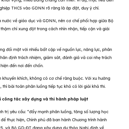
khát vọng, thiếu bằng chứng cần thiết. Ví dụ, mục tiêu đến
nghiệp THCS vào GDNN rõ ràng là áp đặt, duy ý chí.
hà nước về giáo dục và GDNN, nên cơ chế phối hợp giữa Bộ
hậm chí xung đột trong cách nhìn nhận, tiếp cận và giải
ồng đối mặt với nhiều bất cập về nguồn lực, năng lực, phân
hân định trách nhiệm, giám sát, đánh giá và coi nhẹ trách
 hiện đến nơi đến chốn.
nh khuyến khích, không có cơ chế ràng buộc. Với xu hướng
hì bài toán phân luồng tiếp tục khó có lời giải khả thi.
i công tác xây dựng và thi hành pháp luật
 trị yêu cầu: “đẩy mạnh phân luồng, tăng số lượng học
để thực hiện, Chính phủ đã ban hành Chương trình hành
5, và Bộ GD-ĐT đang xây dựng dự thảo Nghị định về