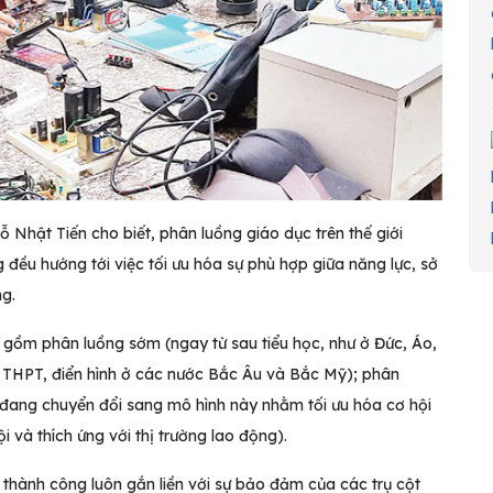
 Nhật Tiến cho biết, phân luồng giáo dục trên thế giới
 đều hướng tới việc tối ưu hóa sự phù hợp giữa năng lực, sở
ng.
, gồm phân luồng sớm (ngay từ sau tiểu học, như ở Đức, Áo,
 THPT, điển hình ở các nước Bắc Âu và Bắc Mỹ); phân
u đang chuyển đổi sang mô hình này nhằm tối ưu hóa cơ hội
i và thích ứng với thị trường lao động).
thành công luôn gắn liền với sự bảo đảm của các trụ cột