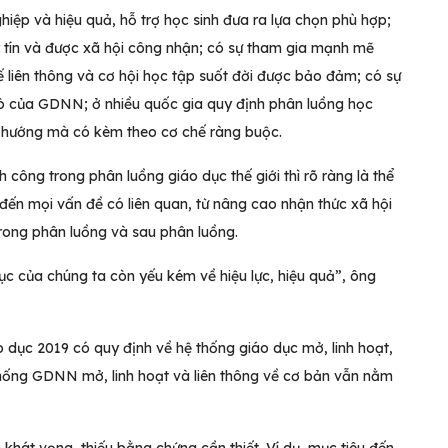
hiệp và hiệu quả, hỗ trợ học sinh đưa ra lựa chọn phù hợp;
 tín và được xã hội công nhận; có sự tham gia mạnh mẽ
liên thông và cơ hội học tập suốt đời được bảo đảm; có sự
 trò của GDNN; ở nhiều quốc gia quy định phân luồng học
 hướng mà có kèm theo cơ chế ràng buộc.
 công trong phân luồng giáo dục thế giới thì rõ ràng là thể
đến mọi vấn đề có liên quan, từ nâng cao nhận thức xã hội
trong phân luồng và sau phân luồng.
dục của chúng ta còn yếu kém về hiệu lực, hiệu quả”, ông
dục 2019 có quy định về hệ thống giáo dục mở, linh hoạt,
thống GDNN mở, linh hoạt và liên thông về cơ bản vẫn nằm