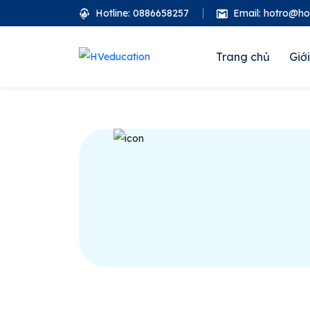
Hotline: 0886658257
Email: hotro@h
Trang chủ
Giới