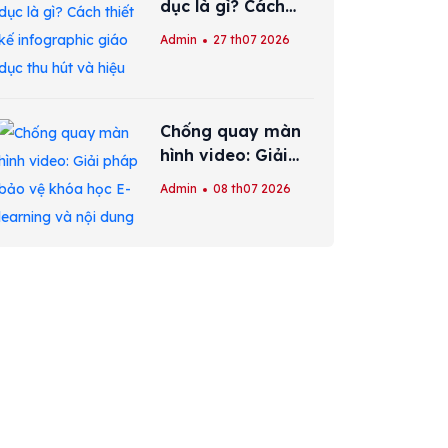
dục là gì? Cách
thiết kế
Admin
27 th07 2026
infographic giáo
dục thu hút và
hiệu quả
Chống quay màn
hình video: Giải
pháp bảo vệ khóa
Admin
08 th07 2026
học E-learning và
nội dung số hiệu
quả nhất