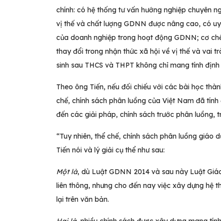
chính: có hệ thống tư vấn hướng nghiệp chuyên ng
vị thế và chất lượng GDNN được nâng cao, có uy
của doanh nghiệp trong hoạt động GDNN; cơ chế 
thay đổi trong nhận thức xã hội về vị thế và vai
sinh sau THCS và THPT không chỉ mang tính định
Theo ông Tiến, nếu đối chiếu với các bài học thành
chế, chính sách phân luồng của Việt Nam đã tính 
đến các giải pháp, chính sách trước phân luồng, 
“Tuy nhiên, thể chế, chính sách phân luồng giáo 
Tiến nói và lý giải cụ thể như sau:
Một là
, dù Luật GDNN 2014 và sau này Luật Giáo 
liên thông, nhưng cho đến nay việc xây dựng hệ 
lại trên văn bản.