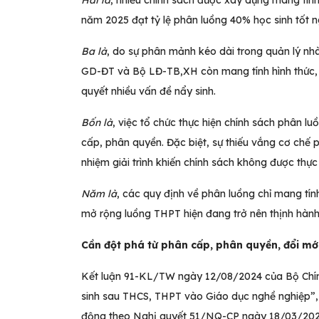
Hai là
, nhiều chính sách được xây dựng mang tính 
năm 2025 đạt tỷ lệ phân luồng 40% học sinh tốt 
Ba là
, do sự phân mảnh kéo dài trong quản lý n
GD-ĐT và Bộ LĐ-TB,XH còn mang tính hình thức, t
quyết nhiều vấn đề nẩy sinh.
Bốn là
, việc tổ chức thực hiện chính sách phân lu
cấp, phân quyền. Đặc biệt, sự thiếu vắng cơ chế p
nhiệm giải trình khiến chính sách không được thực
Năm là
, các quy định về phân luồng chỉ mang tí
mở rộng luồng THPT hiện đang trở nên thịnh hành, t
Cần đột phá từ phân cấp, phân quyền, đổi mớ
Kết luận 91-KL/TW ngày 12/08/2024 của Bộ Chính
sinh sau THCS, THPT vào Giáo dục nghề nghiệp”, 
động theo Nghị quyết 51/NQ-CP ngày 18/03/202