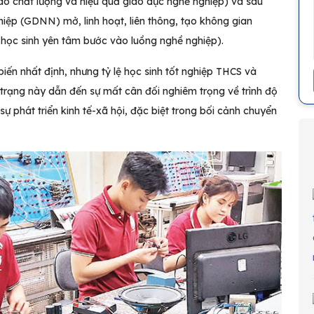
ao chất lượng và hiệu quả giáo dục nghề nghiệp) và sau
iệp (GDNN) mở, linh hoạt, liên thông, tạo không gian
 học sinh yên tâm bước vào luồng nghề nghiệp).
iến nhất định, nhưng tỷ lệ học sinh tốt nghiệp THCS và
rạng này dẫn đến sự mất cân đối nghiêm trọng về trình độ
ự phát triển kinh tế-xã hội, đặc biệt trong bối cảnh chuyển