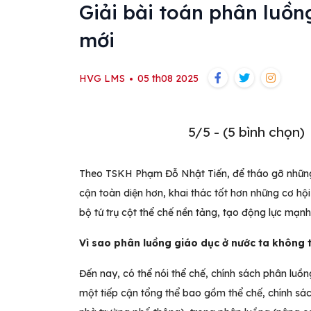
Giải bài toán phân luồn
mới
HVG LMS
05 th08 2025
5/5 - (5 bình chọn)
Theo TSKH Phạm Đỗ Nhật Tiến, để tháo gỡ những 
cận toàn diện hơn, khai thác tốt hơn những cơ hội
bộ tứ trụ cột thể chế nền tảng, tạo động lực mạnh
Vì sao phân luồng giáo dục ở nước ta không
Đến nay, có thể nói thể chế, chính sách phân luồ
một tiếp cận tổng thể bao gồm thể chế, chính sá