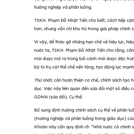
hướng nghiệp và phân luồng.
TSKH. Phạm Đỗ Nhật Tiến cho biết, cách tiếp cận
hơn, nhưng vẫn chỉ khu trú trong giải pháp chính
Vì vậy, để tháo gỡ những hạn chế về hiệu lực, hiệ
nước ta, TSKH. Phạm Đỗ Nhật Tiến cho rằng, cần 
mới được mở ra trong bối cảnh mới được đặc trưng
bộ tứ trụ cột thể chế nền tảng, tạo động lực mạnh
Thứ nhất
, cần hoàn thiện cơ chế, chính sách tạo 
dục. Việc này liên quan đến sửa đổi một số điều
GDNN (sửa đổi). Cụ thể:
Bổ sung định hướng chính sách cụ thể về phân l
(Hướng nghiệp và phân luồng trong giáo dục) của
Khoản này cần quy định rõ: “Nhà nước có chính s