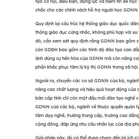
tạo cơ hội, điều kiện, động lực và niềm tin để họ
chắc cho các chính sách hỗ trợ người học GDNN ph
Quy định lại cấu trúc hệ thống giáo dục quốc dân:
thống giáo dục cứng nhắc, không phù hợp với x
đó, cần xem xét quy định rằng GDNN bao gồm các
còn GDĐH bao gồm các trình độ đào tạo cao đẳng, 
ánh đúng sự tiến hóa của GDNN mà còn nâng cao
phần khắc phục tâm lý kỳ thị GDNN trong xã hội.
Ngoài ra
,
chuyển các cơ sở GDNN của bộ, ngành v
nâng cao chất lượng và hiệu quả hoạt động của cá
bàn cấp tỉnh chỉ còn một đầu mối đào tạo nghề 
GDNN của các bộ, ngành về thuộc quyền quản lý t
tâm dạy nghề, trường trung cấp, trường cao đẳng
cộng đồng, đáp ứng nhu cầu nhân lực của địa ph
Giải pháp này, dù có thể đụng chạm đến lợi ích của