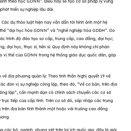
c sinh theo học GDNN”. Điều này sẽ tạo cơ sở pháp lý vững
át triển sự nghiệp lâu dài.
 Các dự thảo luật hiện nay vẫn dẫn tới hình ảnh một hệ
u thế “đại học hóa GDNN” và “nghề nghiệp hóa GDĐH”. Do
 trình độ đào tạo sơ cấp, trung cấp, cao đẳng, đại học;
đại học, thạc sĩ, tiến sĩ. Quy định này không chỉ phản
 vị thế của GDNN trong hệ thống giáo dục quốc dân, góp
ề địa phương quản lý: Theo tinh thần Nghị quyết 19 về
c đơn vị sự nghiệp công lập, theo đó, “Về cơ bản, trên địa
công lập”, cần mạnh dạn có chính sách chuyển các cơ sở
rực tiếp của cấp tỉnh. Trên cơ sở đó, sáp nhập các trung
 trên địa bàn tỉnh thành một hoặc vài trường cao đẳng
ương.
 các bộ, ngành, nhưng xét trên lợi ích quốc gia, đây là giải