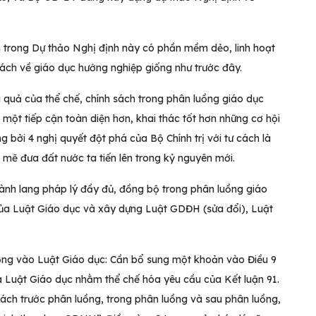
 trong Dự thảo Nghị định này có phần mềm dẻo, linh hoạt
 sách về giáo dục hướng nghiệp giống như trước đây.
u quả của thể chế, chính sách trong phân luồng giáo dục
một tiếp cận toàn diện hơn, khai thác tốt hơn những cơ hội
 bởi 4 nghị quyết đột phá của Bộ Chính trị với tư cách là
 mẽ đưa đất nước ta tiến lên trong kỷ nguyên mới.
hành lang pháp lý đầy đủ, đồng bộ trong phân luồng giáo
 của Luật Giáo dục và xây dựng Luật GDĐH (sửa đổi), Luật
uồng vào Luật Giáo dục: Cần bổ sung một khoản vào Điều 9
 Luật Giáo dục nhằm thể chế hóa yêu cầu của Kết luận 91.
ách trước phân luồng, trong phân luồng và sau phân luồng,