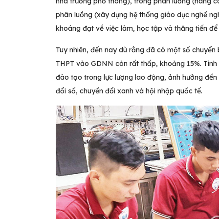
nhà trường phổ thông), trong phân luồng (nâng c
phân luồng (xây dựng hệ thống giáo dục nghề ngh
khoáng đạt về việc làm, học tập và thăng tiến để
Tuy nhiên, đến nay dù rằng đã có một số chuyển b
THPT vào GDNN còn rất thấp, khoảng 15%. Tình t
đào tạo trong lực lượng lao động, ảnh hưởng đến s
đổi số, chuyển đổi xanh và hội nhập quốc tế.