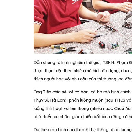
Dẫn chứng từ kinh nghiệm thế giới, TSKH. Phạm Đỗ
được thực hiện theo nhiều mô hình đa dạng, nhưng
thích người học với nhu cầu của thị trường lao độ
Ông Tiến chia sẻ, về cơ bản, có ba mô hình chính
Thụy Sĩ, Hà Lan); phân luồng muộn (sau THCS và
luồng linh hoạt và liên thông (nhiều nước Châu Â
phát triển cá nhân, giảm thiểu bất bình đẳng xã hộ
Dù theo mô hình nào thì một hệ thống phân luồng 