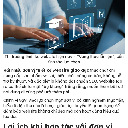
Thị trường thiết kế website hiện nay – “Vàng thau lẫn lộn”, cần
tỉnh táo lựa chọn
Rất nhiều
đơn vị thiết kế website giáo dục
thực chất chỉ
cung cấp sản phẩm sơ sài, thiếu chức năng cơ bản, không hỗ
trợ kỹ thuật, và đặc biệt là không đạt chuẩn SEO. Website tạo
ra có thể chỉ là một “bộ khung” trống rỗng, muốn thêm bất cứ
nội dung gì cũng phải trả thêm phí.
Chính vì vậy, việc lựa chọn một đơn vị có kinh nghiệm thực tiễn,
hiểu rõ đặc thù của lĩnh vực giáo dục là yếu tố quan trọng để
đảm bảo website không chỉ đẹp mà còn hoạt động hiệu quả
lâu dài.
Lợi ích khi hợp tác với đơn vị