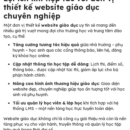
thiết kế website giáo dục
chuyên nghiệp
Một đơn vị thiết kế
website giáo dục
uy tín sẽ mang đến
nhiều giá trị vượt mong đợi cho trường học và trung tâm đào
tạo, cụ thể:
Tăng cường tương tác hiệu quả
giữa nhà trường – phụ
huynh – học sinh qua các cổng thông báo, liên hệ, đăng
ký khóa học online.
Cập nhật thông tin học tập dễ dàng
: Lịch thi, điểm số,
thông báo… được cập nhật tức thì, giảm áp lực cho bộ
phận hành chính.
Nâng cao hình ảnh thương hiệu giáo dục
: Giao diện
website đẹp, chuyên nghiệp giúp tạo ấn tượng tốt với học
sinh và phụ huynh.
Tối ưu quản lý học viên & lớp học
khi tích hợp với hệ
thống LMS – một nền tảng học trực tuyến toàn diện.
Website giáo dục không chỉ là công cụ giới thiệu mà còn là nền
tảng phục vụ cho vận hành, truyền thông và quản lý học tập
hiệu quả trong thời đại số.