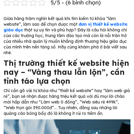
5/5 - (6 bình chọn)
Giữa hàng trăm nghìn kết quả khi tìm kiếm từ khóa “làm
website”, làm sao để chọn được một
đơn vị thiết kế website
giáo dục
thật sự uy tín và phù hợp? Đây là câu hỏi không chỉ
của các trường học, trung tâm đào tạo mà còn là nỗi trăn trở
của nhiều nhà quản lý muốn khẳng định thương hiệu giáo dục
của mình trên nền tảng số. Hãy cùng khám phá ở bài viết sau
nhé.
Thị trường thiết kế website hiện
nay – “Vàng thau lẫn lộn”, cần
tỉnh táo lựa chọn
Chỉ cần gõ vài từ khóa như “thiết kế website” hay “làm web giá
rẻ”, bạn sẽ nhận được hàng triệu kết quả với đủ mọi lời chào
mời hấp dẫn như “Làm web 0 đồng”, “Web siêu rẻ 499k”,
“Web trọn gói 390.000đ”… Tuy nhiên, đằng sau những lời
quảng cáo bóng bẩy đó là không ít rủi ro tiềm ẩn.