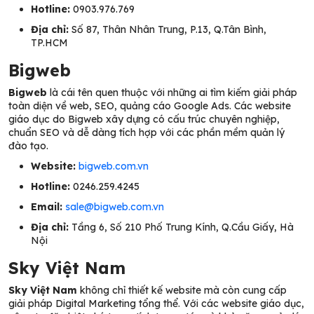
Hotline:
0903.976.769
Địa chỉ:
Số 87, Thân Nhân Trung, P.13, Q.Tân Bình,
TP.HCM
Bigweb
Bigweb
là cái tên quen thuộc với những ai tìm kiếm giải pháp
toàn diện về web, SEO, quảng cáo Google Ads. Các website
giáo dục do Bigweb xây dựng có cấu trúc chuyên nghiệp,
chuẩn SEO và dễ dàng tích hợp với các phần mềm quản lý
đào tạo.
Website:
bigweb.com.vn
Hotline:
0246.259.4245
Email:
sale@bigweb.com.vn
Địa chỉ:
Tầng 6, Số 210 Phố Trung Kính, Q.Cầu Giấy, Hà
Nội
Sky Việt Nam
Sky Việt Nam
không chỉ thiết kế website mà còn cung cấp
giải pháp Digital Marketing tổng thể. Với các website giáo dục,