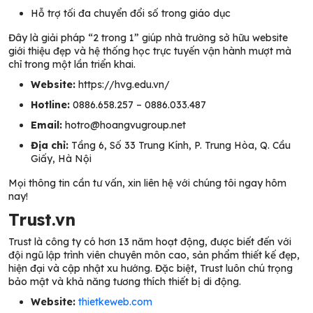
Hỗ trợ tối đa chuyển đổi số trong giáo dục
Đây là giải pháp “2 trong 1” giúp nhà trường sở hữu website
giới thiệu đẹp và hệ thống học trực tuyến vận hành mượt mà
chỉ trong một lần triển khai.
Website:
https://hvg.edu.vn/
Hotline:
0886.658.257 – 0886.033.487
Email:
hotro@hoangvugroup.net
Địa chỉ:
Tầng 6, Số 33 Trung Kính, P. Trung Hòa, Q. Cầu
Giấy, Hà Nội
Mọi thông tin cần tư vấn, xin liên hệ với chúng tôi ngay hôm
nay!
Trust.vn
Trust là công ty có hơn 13 năm hoạt động, được biết đến với
đội ngũ lập trình viên chuyên môn cao, sản phẩm thiết kế đẹp,
hiện đại và cập nhật xu hướng. Đặc biệt, Trust luôn chú trọng
bảo mật và khả năng tương thích thiết bị di động.
Website:
thietkeweb.com