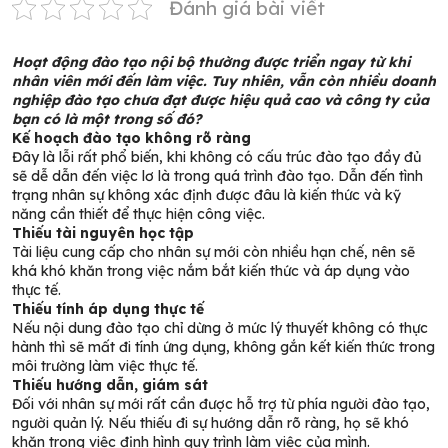
Đánh giá bài viết
Hoạt động đào tạo nội bộ thường được triển ngay từ khi
nhân viên mới đến làm việc. Tuy nhiên, vẫn còn nhiều doanh
nghiệp đào tạo chưa đạt được hiệu quả cao và công ty của
bạn có là một trong số đó?
Kế hoạch đào tạo không rõ ràng
Đây là lỗi rất phổ biến, khi không có cấu trúc đào tạo đầy đủ
sẽ dễ dẫn đến việc lơ là trong quá trình đào tạo. Dẫn đến tình
trạng nhân sự không xác định được đâu là kiến thức và kỹ
năng cần thiết để thực hiện công việc.
Thiếu tài nguyên học tập
Tài liệu cung cấp cho nhân sự mới còn nhiều hạn chế, nên sẽ
khá khó khăn trong việc nắm bắt kiến thức và áp dụng vào
thực tế.
Thiếu tính áp dụng thực tế
Nếu nội dung đào tạo chỉ dừng ở mức lý thuyết không có thực
hành thì sẽ mất đi tính ứng dụng, không gắn kết kiến thức trong
môi trường làm việc thực tế.
Thiếu hướng dẫn, giám sát
Đối với nhân sự mới rất cần được hỗ trợ từ phía người đào tạo,
người quản lý. Nếu thiếu đi sự hướng dẫn rõ ràng, họ sẽ khó
khăn trong việc định hình quy trình làm việc của mình.