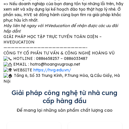
=>
Nếu doanh nghiệp của bạn đang tồn tại những lỗi trên, hãy
xem xét và xây dựng lại kế hoạch đào tạo thật hợp lý nhé. Ở
phần sau, HVE sẽ đồng hành cùng bạn tìm ra giải pháp khắc
phục hữu ích nhất.
Hãy liên hệ ngay với HVeducation để nhận được các ưu đãi
hấp dẫn!
GIẢI PHÁP HỌC TẬP TRỰC TUYẾN TOÀN DIỆN –
HVEDUCATION
——————————————————————-
CÔNG TY CỔ PHẦN TƯ VẤN & CÔNG NGHỆ HOÀNG VŨ
HOTLINE : 0886658257 – 0886033487
EMAIL : hotro@hoangvugroup.net
WEBSITE
https://hvg.edu.vn/
Tầng 6, Số 33 Trung Kính, P.Trung Hòa, Q.Cầu Giấy, Hà
Nội
Giải pháp công nghệ từ nhà cung
cấp hàng đầu
Để mang lại những sản phẩm chất lượng cao