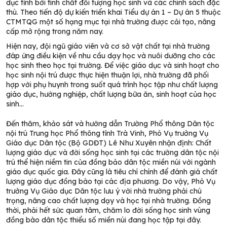
dục tỉnh bởi tính chất đối tượng học sinh và các chính sách đặc
thù. Theo tiến độ dự kiến triển khai Tiểu dự án 1 – Dự án 5 thuộc
CTMTQG một số hạng mục tại nhà trường được cải tạo, nâng
cấp mở rộng trong năm nay.
Hiện nay, đội ngũ giáo viên và cơ sở vật chất tại nhà trường
đáp ứng điều kiện về nhu cầu dạy học và nuôi dưỡng cho các
học sinh theo học tại trường. Để việc giáo dục và sinh hoạt cho
học sinh nội trú được thực hiện thuận lợi, nhà trường đã phối
hợp với phụ huynh trong suốt quá trình học tập như chất lượng
giáo dục, hướng nghiệp, chất lượng bữa ăn, sinh hoạt của học
sinh…
Đến thăm, khảo sát và hướng dẫn Trường Phổ thông Dân tộc
nội trú Trung học Phổ thông tỉnh Trà Vinh, Phó Vụ trưởng Vụ
Giáo dục Dân tộc (Bộ GDĐT) Lê Như Xuyên nhận định: Chất
lượng giáo dục và đời sống học sinh tại các trường dân tộc nội
trú thể hiện niềm tin của đồng bảo dân tộc miền núi với ngành
giáo dục quốc gia. Đây cũng là tiêu chí chính để đánh giá chất
lượng giáo dục đồng bào tại các địa phương. Do vậy, Phó Vụ
trưởng Vụ Giáo dục Dân tộc lưu ý với nhà trường phải chú
trọng, nâng cao chất lượng dạy và học tại nhà trường. Đồng
thời, phải hết sức quan tâm, chăm lo đời sống học sinh vùng
đồng bào dân tộc thiểu số miền núi đang học tập tại đây.