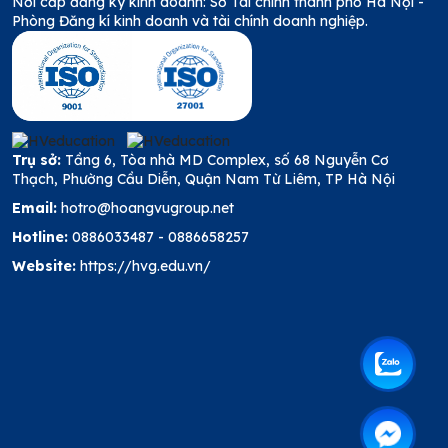
Nơi cấp đăng ký kinh doanh: Sở Tài chính thành phố Hà Nội -
Phòng Đăng kí kinh doanh và tài chính doanh nghiệp.
Trụ sở:
Tầng 6, Tòa nhà MD Complex, số 68 Nguyễn Cơ
Thạch, Phường Cầu Diễn, Quận Nam Từ Liêm, TP Hà Nội
Email:
hotro@hoangvugroup.net
Hotline:
0886033487
-
0886658257
Website:
https://hvg.edu.vn/