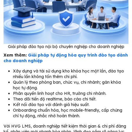
Giải pháp đào tạo nội bộ chuyên nghiệp cho doanh nghiệp
Xem thêm:
Giải pháp tự động hóa quy trình đào tạo dành
cho doanh nghiệp
Xây dựng và tái sử dụng kho khóa học một lần, đào tạo
nhiều lần không tốn thêm chi phí.
Quản lý theo phòng ban, chức vụ, chi nhánh; gán khóa
học tự động.
Phân quyền linh hoạt cho HR, trưởng chi nhánh.
Theo dõi tiến độ realtime, báo cáo chi tiết.
Kết nối đào tạo với đánh giá hiệu suất.
Onboarding chuẩn hóa, học mobile-friendly, cấp chứng
chỉ tự động, nhắc nhở hoàn thành.
Với HVG LMS, doanh nghiệp tiết kiệm thời gian & chi phí đáng
kể, nhân viên mới nhanh hòa nhập, lãnh đạo nắm rõ năng lực