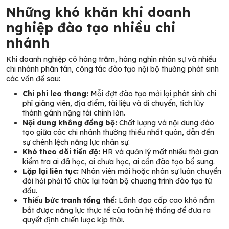
Những khó khăn khi doanh
nghiệp đào tạo nhiều chi
nhánh
Khi doanh nghiệp có hàng trăm, hàng nghìn nhân sự và nhiều
chi nhánh phân tán, công tác đào tạo nội bộ thường phát sinh
các vấn đề sau:
Chi phí leo thang:
Mỗi đợt đào tạo mới lại phát sinh chi
phí giảng viên, địa điểm, tài liệu và di chuyển, tích lũy
thành gánh nặng tài chính lớn.
Nội dung không đồng bộ:
Chất lượng và nội dung đào
tạo giữa các chi nhánh thường thiếu nhất quán, dẫn đến
sự chênh lệch năng lực nhân sự.
Khó theo dõi tiến độ:
HR và quản lý mất nhiều thời gian
kiểm tra ai đã học, ai chưa học, ai cần đào tạo bổ sung.
Lặp lại liên tục:
Nhân viên mới hoặc nhân sự luân chuyển
đòi hỏi phải tổ chức lại toàn bộ chương trình đào tạo từ
đầu.
Thiếu bức tranh tổng thể:
Lãnh đạo cấp cao khó nắm
bắt được năng lực thực tế của toàn hệ thống để đưa ra
quyết định chiến lược kịp thời.