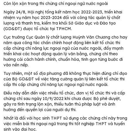
Còn lộn xộn trong thi chứng chỉ ngoại ngữ nước ngoài
Ngày 24/8, Hội nghị tổng kết năm học 2022-2023, triển khai
nhiệm vụ năm học 2023-2024 đối với công tác quản lý chất
lượng và thanh tra, kiểm tra khối Sở Giáo dục và Đào tạo
(GD&ĐT) được tổ chức tại TPHCM.
Cục trưởng Cục Quản lý chất lượng Huỳnh Văn Chương cho hay
năm qua công tác chấn chỉnh hoạt động liên kết tổ chức thi
cấp chứng chỉ năng lực ngoại ngữ của nước ngoài, đẩy mạnh
triển khai các hoạt động quản lý văn bằng, chứng chỉ theo
hướng cải cách hành chính, chuẩn hóa, tinh gọn từng bước đi
vào nền nếp.
Tuy nhiên, một số địa phương đã không thực hiện đúng chỉ đạo
của Bộ GD&ĐT về việc tăng cường quản lý liên kết tổ chức thi
cấp thi cấp chứng chỉ năng lực ngoại ngữ nước ngoài.
Điều này dẫn đến việc nhiều tổ chức, đơn vị tổ chức thi và cấp
chứng chỉ sau ngày 10/9/2022 khi chưa được Bộ phê duyệt,
gây ra tình trạng lộn xộn, thiếu tuân thủ pháp luật và ảnh
hưởng đến quyền lợi của người dự thi.
Nhất là đối với học sinh THPT sử dụng các chứng chỉ này trong
việc miễn bài thi ngoại ngữ trong thi tốt nghiệp THPT và tuyển
sinh vào đại học.