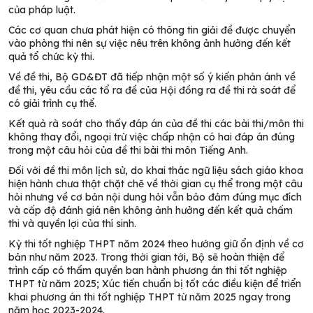
của pháp luật.
Các cơ quan chưa phát hiện có thông tin giải đề được chuyển
vào phòng thi nên sự việc nêu trên không ảnh hưởng đến kết
quả tổ chức kỳ thi.
Về đề thi, Bộ GD&ĐT đã tiếp nhận một số ý kiến phản ánh về
đề thi, yêu cầu các tổ ra đề của Hội đồng ra đề thi rà soát để
có giải trình cụ thể.
Kết quả rà soát cho thấy đáp án của đề thi các bài thi/môn thi
không thay đổi, ngoại trừ việc chấp nhận có hai đáp án đúng
trong một câu hỏi của đề thi bài thi môn Tiếng Anh.
Đối với đề thi môn lịch sử, do khai thác ngữ liệu sách giáo khoa
hiện hành chưa thật chặt chẽ về thời gian cụ thể trong một câu
hỏi nhưng về cơ bản nội dung hỏi vẫn bảo đảm đúng mục đích
và cấp độ đánh giá nên không ảnh hưởng đến kết quả chấm
thi và quyền lợi của thí sinh.
Kỳ thi tốt nghiệp THPT năm 2024 theo hướng giữ ổn định về cơ
bản như năm 2023. Trong thời gian tới, Bộ sẽ hoàn thiện để
trình cấp có thẩm quyền ban hành phương án thi tốt nghiệp
THPT từ năm 2025; Xúc tiến chuẩn bị tốt các điều kiện để triển
khai phương án thi tốt nghiệp THPT từ năm 2025 ngay trong
năm học 2023-2024.