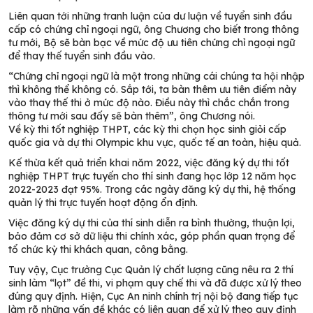
Liên quan tới những tranh luận của dư luận về tuyển sinh đầu
cấp có chứng chỉ ngoại ngữ, ông Chương cho biết trong thông
tư mới, Bộ sẽ bàn bạc về mức độ ưu tiên chứng chỉ ngoại ngữ
để thay thế tuyển sinh đầu vào.
“Chứng chỉ ngoại ngữ là một trong những cái chúng ta hội nhập
thì không thể không có. Sắp tới, ta bàn thêm ưu tiên điểm này
vào thay thế thi ở mức độ nào. Điều này thì chắc chắn trong
thông tư mới sau đấy sẽ bàn thêm”, ông Chương nói.
Về kỳ thi tốt nghiệp THPT, các kỳ thi chọn học sinh giỏi cấp
quốc gia và dự thi Olympic khu vực, quốc tế an toàn, hiệu quả.
Kế thừa kết quả triển khai năm 2022, việc đăng ký dự thi tốt
nghiệp THPT trực tuyến cho thí sinh đang học lớp 12 năm học
2022-2023 đạt 95%. Trong các ngày đăng ký dự thi, hệ thống
quản lý thi trực tuyến hoạt động ổn định.
Việc đăng ký dự thi của thí sinh diễn ra bình thường, thuận lợi,
bảo đảm cơ sở dữ liệu thi chính xác, góp phần quan trọng để
tổ chức kỳ thi khách quan, công bằng.
Tuy vậy, Cục trưởng Cục Quản lý chất lượng cũng nêu ra 2 thí
sinh làm “lọt” đề thi, vi phạm quy chế thi và đã được xử lý theo
đúng quy định. Hiện, Cục An ninh chính trị nội bộ đang tiếp tục
làm rõ những vấn đề khác có liên quan để xử lý theo quy định