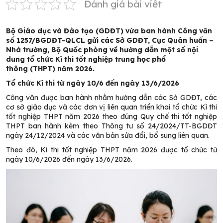
Đánh giá bài viết
Bộ Giáo dục và Đào tạo (GDĐT)
vừa
ban hành Công văn
số 12
57
/BGDĐT-QLCL
gửi các Sở GDĐT, Cục Quân huấn –
Nhà trường, Bộ Quốc phòng về
hướng dẫn
một số nội
dung
tổ chức K
ì
thi tốt nghiệp trung học phổ
thông
(THPT)
năm 2026.
Tổ chức K
ì
thi từ ngày 10/6 đến ngày 13/6/2026
Công văn được ban hành nhằm hướng dẫn các Sở GDĐT, các
cơ sở giáo dục và các đơn vị liên quan triển khai tổ chức Kì thi
tốt nghiệp THPT năm 2026 theo đúng Quy chế thi tốt nghiệp
THPT ban hành kèm theo Thông tư số 24/2024/TT-BGDĐT
ngày 24/12/2024 và các văn bản sửa đổi, bổ sung liên quan.
Theo đó, Kì thi tốt nghiệp THPT năm 2026 được tổ chức từ
ngày 10/6/2026 đến ngày 13/6/2026.