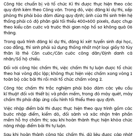
Công tác chuẩn bị và tổ chức Kì thi được thực hiện theo các
quy định kèm theo Công văn. Trong đó, việc đăng kí dự thi, xếp
phòng thi phải bảo đảm đúng quy định; ảnh của thí sinh trên hệ
thống phải có độ phân giải tối thiểu 400×600 pixels, được chụp
theo kiểu căn cước và trước thời gian nộp hồ sơ không quá 06
tháng.
Trong quá trình đăng kí dự thi, đăng kí xét tuyển sinh đại học,
cao đẳng, thí sinh phải sử dụng thống nhất một loại giấy tờ tùy
thân là thẻ Căn cước/Căn cước công dân/Định danh cá
nhân/Số hộ chiếu.
Đối với công tác chấm thi, việc chấm thi tự luận được tổ chức
theo hai vòng độc lập; không thực hiện việc chấm xong vòng 1
toàn bộ các bài thi rồi mới tổ chức chấm vòng 2.
Công tác chấm thi trắc nghiệm phải bảo đảm các yêu cầu
kĩ thuật đối với thiết bị và phần mềm, trong đó máy quét, máy
chấm thi phải đáp ứng cấu hình tối thiểu theo quy định.
Việc nhập điểm bài thi được thực hiện theo quy trình gồm các
bước nhập điểm, kiểm dò, đối sánh và xác nhận trên phần
mềm hỗ trợ chấm thi; sau khi hoàn thành thực hiện khóa chức
năng nhập điểm bài thi tự luận.
Sau khi hoàn thành công tác chấm thi, dữ liệu được cập nhật