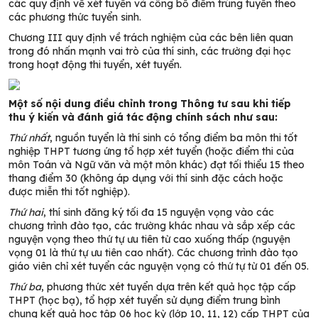
các quy định về xét tuyển và công bố điểm trúng tuyển theo
các phương thức tuyển sinh.
Chương III quy định về trách nghiệm của các bên liên quan
trong đó nhấn mạnh vai trò của thí sinh, các trường đại học
trong hoạt động thi tuyển, xét tuyển.
Một số nội dung điều chỉnh trong Thông tư sau khi tiếp
thu ý kiến và đánh giá tác động chính sách như sau:
Thứ nhất
, nguồn tuyển là thí sinh có tổng điểm ba môn thi tốt
nghiệp THPT tương ứng tổ hợp xét tuyển (hoặc điểm thi của
môn Toán và Ngữ văn và một môn khác) đạt tối thiểu 15 theo
thang điểm 30 (không áp dụng với thí sinh đặc cách hoặc
được miễn thi tốt nghiệp).
Thứ hai
, thí sinh đăng ký tối đa 15 nguyện vọng vào các
chương trình đào tạo, các trường khác nhau và sắp xếp các
nguyện vọng theo thứ tự ưu tiên từ cao xuống thấp (nguyện
vọng 01 là thứ tự ưu tiên cao nhất). Các chương trình đào tạo
giáo viên chỉ xét tuyển các nguyện vọng có thứ tự từ 01 đến 05.
Thứ ba
, phương thức xét tuyển dựa trên kết quả học tập cấp
THPT (học bạ), tổ hợp xét tuyển sử dụng điểm trung bình
chung kết quả học tập 06 học kỳ (lớp 10, 11, 12) cấp THPT của