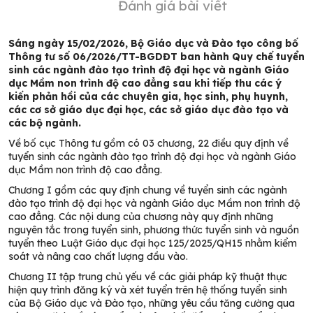
Đánh giá bài viết
Sáng ngày 15/02/2026, Bộ Giáo dục và Đào tạo công bố
Thông tư số 06/2026/TT-BGDĐT ban hành Quy chế tuyển
sinh các ngành đào tạo trình độ đại học và ngành Giáo
dục Mầm non trình độ cao đẳng sau khi tiếp thu các ý
kiến phản hồi của các chuyên gia, học sinh, phụ huynh,
các cơ sở giáo dục đại học, các sở giáo dục đào tạo và
các bộ ngành.
Về bố cục Thông tư gồm có 03 chương, 22 điều quy định về
tuyển sinh các ngành đào tạo trình độ đại học và ngành Giáo
dục Mầm non trình độ cao đẳng.
Chương I gồm các quy định chung về tuyển sinh các ngành
đào tạo trình độ đại học và ngành Giáo dục Mầm non trình độ
cao đẳng. Các nội dung của chương này quy định những
nguyên tắc trong tuyển sinh, phương thức tuyển sinh và nguồn
tuyển theo Luật Giáo dục đại học 125/2025/QH15 nhằm kiểm
soát và nâng cao chất lượng đầu vào.
Chương II tập trung chủ yếu về các giải pháp kỹ thuật thực
hiện quy trình đăng ký và xét tuyển trên hệ thống tuyển sinh
của Bộ Giáo dục và Đào tạo, những yêu cầu tăng cường qua