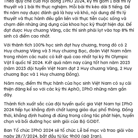
Theo quy chế của Hội đồng IPhO 2024, kỳ thi gồm 1 bài thi lý
thuyết và 1 bài thi thực nghiệm. Mỗi bài thi kéo dài 5 tiếng. Đề
thi năm nay được đánh giá là hay và khó, nội dung đề thi lý
thuyết và thực hành đều gắn liền với thực tiễn cuộc sống và
chạm đến những ứng dụng của khoa học kỹ thuật hiện đại. Để
đạt được Huy chương Vàng, các thí sinh phải lọt vào top 8% thí
sinh có điểm cao nhất.
Với thành tích 100% học sinh đạt huy chương, trong đó có 2
Huy chương Vàng và 3 Huy chương Bạc, đoàn Việt Nam nằm
trong nhóm các nước có kết quả cao nhất tại kỳ thi Olympic
Vật lí quốc tế 2024. Kết quả năm nay cũng tốt hơn năm 2023
(năm 2023 đội tuyển Việt Nam đạt 2 Huy chương Vàng, 2 Huy
chương Bạc và 1 Huy chương Đồng).
Năm nay, điểm thi thực hành của học sinh Việt Nam có sự cải
thiện đáng kể so với các kỳ thi AphO, IPhO những năm gần
đây.
Thành tích xuất sắc của đội tuyển quốc gia Việt Nam tại IPhO
2024 tiếp tục khẳng định chất lượng giáo dục phổ thông. Đồng
thời, khẳng định hướng đi đúng trong công tác phát hiện, tuyển
chọn và bồi dưỡng học sinh giỏi của Bộ GDĐT.
Ban Tổ chức IPhO 2024 sẽ tổ chức Lễ bế mạc và trao giải vào
ngày 28/7/2024, bắt đầu từ lúc 9h00 (giờ Iran).