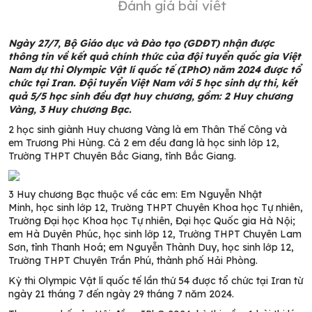
Đánh giá bài viết
Ngày 27/7, Bộ Giáo dục và Đào tạo (GDĐT) nhận được
thông tin về kết quả chính thức của đội tuyển quốc gia Việt
Nam dự thi Olympic Vật lí quốc tế (IPhO) năm 2024 được tổ
chức tại Iran. Đội tuyển Việt Nam với 5 học sinh dự thi, kết
quả 5/5 học sinh đều đạt huy chương, gồm: 2 Huy chương
Vàng, 3 Huy chương Bạc.
2 học sinh giành Huy chương Vàng là em Thân Thế Công và
em Trương Phi Hùng. Cả 2 em đều đang là học sinh lớp 12,
Trường THPT Chuyên Bắc Giang, tỉnh Bắc Giang.
3
Huy chương Bạc thuộc về các em: E
m Nguyễn Nhật
Minh,
học sinh lớp 12
, Trường T
HPT C
huyên Khoa học Tự nhiên,
Trường Đại học Khoa học Tự nhiên, Đại học Quốc gia Hà Nội
;
e
m Hà Duyên Phúc, học sinh lớp 12, Trường THPT Chuyên Lam
Sơn,
t
ỉnh Thanh Hoá
; e
m
Nguyễn Thành Duy
, học sinh lớp 12,
Trường THPT Chuyên Trần Phú,
t
hành phố Hải Phòng
.
Kỳ thi Olympic Vật lí quốc tế lần thứ 54 được tổ chức
tại Iran từ
ngày 21 tháng 7 đến ngày 29 tháng 7 năm 2024.